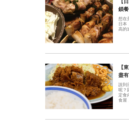
【日
鎖餐
想在
日本
高的
【東
盡有
說到
呢？
定食內
食屋
餐廳
製作