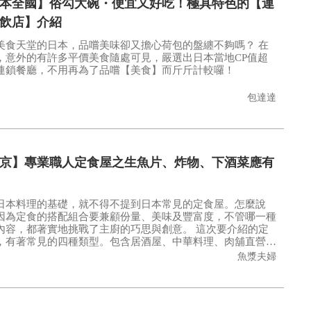
本全國】俗勾大碗・便宜又好吃！極具特色的【連
飲店】介紹
美食天堂的日本，品嚐美味卻又擔心荷包的盤纏不夠嗎？ 在
，意外的有許多平價美食隨處可見，嚴選出日本當地CP值超
連鎖餐廳，不用再為了品嚐【美食】而斤斤計較囉！
包達達
京】專業職人定食屋之生魚片、炸物、下酒菜應有
日本料理的基礎，就不得不提到日本常見的定食屋。怎麼說
因為定食的搭配組合要兼顧份量、美味及豐富度，不管哪一種
容，都著實地挑戰了主廚的巧思與創意。 這次要介紹的定
，有著常見的四種類型。包含居酒屋、中華料理、肉舖直營的
與魚舖直營的店家。全都是十分在地的店家，使用新鮮的食材
魚漿夫婦
出的美味料理，完全能夠被期待哦！