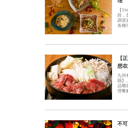
理
【T
段，
調居酒屋食堂。 一
各種
【正
想在
九州
縣】。 除了在飯店或日式旅館享用晚餐，要不
品嚐在地
理餐
不可