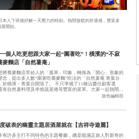
日本人下班後紓解一天壓力的時刻。熱鬧放鬆的舒適感，豐富多
酒屋開始。
一個人吃更想跟大家一起“圍著吃”！橫濱的“不寂
蕎麥麵店「自然薯庵」
想將蕎麥麵店常給人的「孤單」印象，轉換為「開心」形象的
理念，提出多人數“圍著吃蕎麥麵”吃法的「自然薯庵 青葉台
，於橫濱・青葉台開張了。 不只準備了11種沾醬任顧客選
還有自然薯料理及串燒蔬菜捲等豐富的菜單。大家一起熱鬧吃
看來是可以改變對蕎麥麵店的刻板印象喔！
旅色編輯部
度破表的幽靈主題居酒屋就在【吉祥寺遊麗】
本有許多主打不同特色的主題餐廳，總是能滿足旅人對新奇的