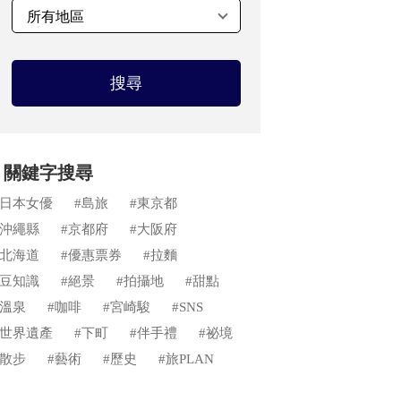
搜尋
關鍵字搜尋
#日本女優
#島旅
#東京都
#沖繩縣
#京都府
#大阪府
#北海道
#優惠票券
#拉麵
#豆知識
#絕景
#拍攝地
#甜點
#溫泉
#咖啡
#宮崎駿
#SNS
#世界遺產
#下町
#伴手禮
#祕境
#散步
#藝術
#歷史
#旅PLAN