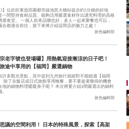
AO】位於距東急田園都市線池尻大橋站徒步約5分鐘的好地
是一間堅持食材品質、能夠活用嚴選食材作出講究料理的高格
個人前來品嚐也好，多人一起來聚餐也可以，
場合都適合前往，接下來將介紹這間店的魅力之處！
旅色編輯部
宗老字號也登場囉】用熱氣迎接漸涼的日子吧！
旅途中享用的【福岡】嚴選鍋物
有許多觀光景點，其中提到九州旅行就絕對不能錯過【福岡
要趁著難得的機會
的鍋物料理暖暖身子呢？ 本次將要介紹4間嚴選出的鍋料
廳。
旅色編輯部
思議的空間利用！ 日本的特殊風景，探索【高架