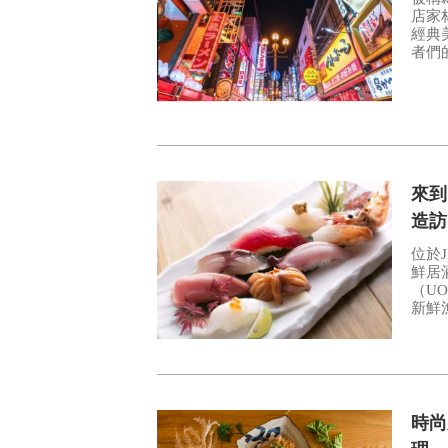
店家
經典美
者們
的餐
色台
來到
造訪
位於
鮮居
（UO
新鮮漁獲而
造訪
BET
時尚