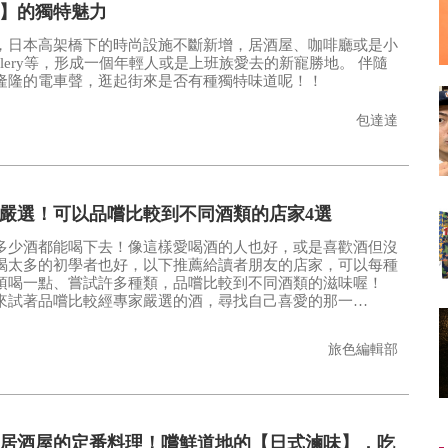
】的獨特魅力
，日本高架橋下的時尚設施不斷新增，居酒屋、咖啡廳或是小
allery等，形成一個年輕人或是上班族愛去的新寵勝地。 伴隨
隆隆的電車聲，逛起街來是否有種獨特味道呢！！
包達達
嚴選！可以品嚐比較到不同酒類的店家4選
多少酒都能喝下去！像這樣愛喝酒的人也好，或是喜歡酒但沒
喝太多的初學者也好，以下推薦給讀者朋友的店家，可以每種
須喝一點、嘗試許多種類，品嚐比較到不同酒類的滋味喔！
來試著品嚐比較經專家嚴選的酒，尋找自己喜愛的那一
…。
旅色編輯部
居酒屋的定番料理！嚐鮮道地的【日式滷味】，吃