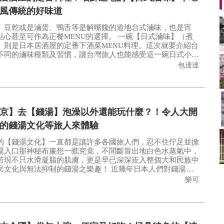
風傳統的好味道
、豆乾或是滷蛋、鴨舌等是解嘴饞的道地台式滷味，也是宵
甚至可作為正餐MENU的選擇。 一碗【日式滷味】（煮
）則是日本居酒屋的定番下酒菜MENU料理。這次就要介紹台
不同的滷味種類及習慣，讓台灣旅人也能感受這一碗日式小吃
度。
包達達
京】去【錢湯】泡澡以外還能玩什麼？！令人大開
的錢湯文化等旅人來體驗
的【錢湯文化】一直都是讓許多各國旅人們，忍不住佇足並掀
湯入口那神秘布簾想一瞧究竟，不間斷冒出地白色水蒸氣中，
若現不只水滑凝脂的肌膚，更是早已深深崁入整個大和民族中
化與無法抑制的錢湯之樂趣！ 近幾年日本人們對錢湯的
簡直到了無法抑制的程度，不斷進化中誕生出許多令人驚豔的
樂可
錢湯文化】，讓旅色台灣版帶領旅人們一起深入錢湯......，但
！我們今天不【入浴】喔！