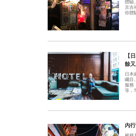
體驗。 如果說到體驗【恐怖】為主題，那就絕
京吉
你體
【日
餘又
日本
矚目。 居酒屋、美術館和自然博物館或是國小
服務
等，準
內行
被稱