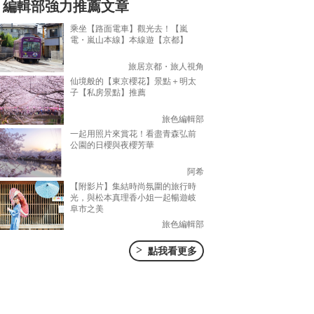
編輯部強力推薦文章
乘坐【路面電車】觀光去！【嵐
電・嵐山本線】本線遊【京都】
旅居京都・旅人視角
仙境般的【東京櫻花】景點＋明太
子【私房景點】推薦
旅色編輯部
一起用照片來賞花！看盡青森弘前
公園的日櫻與夜櫻芳華
阿希
【附影片】集結時尚氛圍的旅行時
光，與松本真理香小姐一起暢遊岐
阜市之美
旅色編輯部
>
點我看更多