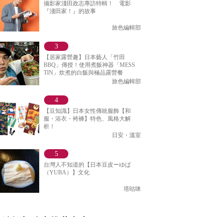
攝影家淺田政志專訪特輯！ 電影
『淺田家！』的故事
旅色編輯部
【居家露營趣】日本藝人「竹田
BBQ」傳授！使用煮飯神器「MESS
TIN」炊煮的白飯與極品露營餐
旅色編輯部
【豆知識】日本女性傳統服飾【和
服・浴衣・袴褲】特色、風格大解
析！
日安・溫室
台灣人不知道的【日本豆皮ーゆば
（YUBA）】文化
塔咕咪