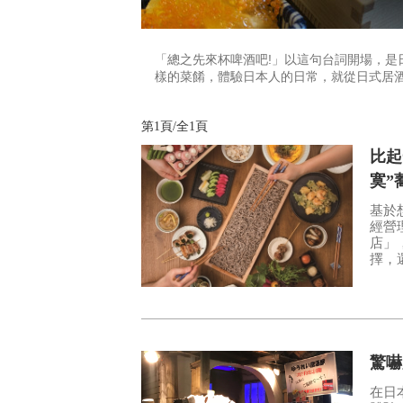
「總之先來杯啤酒吧!」以這句台詞開場，是
樣的菜餚，體驗日本人的日常，就從日式居
第1頁/全1頁
比起
寞”
基於
經營
店」
擇，
飯，
驚嚇
在日