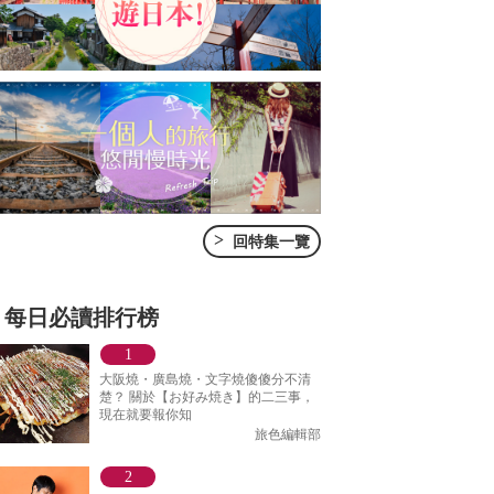
>
回特集一覽
每日必讀排行榜
大阪燒・廣島燒・文字燒傻傻分不清
楚？ 關於【お好み焼き】的二三事，
現在就要報你知
旅色編輯部