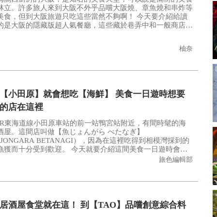
林立。許多旅人來到大阪不外乎品嚐大阪燒、章魚燒和串炸等
食，但到大阪旅遊只吃這些當然不夠啊！ 今天要介紹給讀
的是大阪的隱藏版超人氣餐廳，這些藏於巷弄中和一般商店街
廳，都是每到用餐時間就大排長龍的超人氣店家。現在就讓旅
灣版帶旅人一起來征服這些隱藏版餐廳吧！
柚奈
【小田原】就會想吃【海鮮】 美食一日遊時想要
的店在這裡
JR東海道線小田原車站的前一站鴨宮站附近，有間時髦的海
酒屋。這間店叫做【魚じょんがら べたなぎ】
JONGARA BETANAGI），因為在這裡吃得到相模灣採到的
十分受到歡迎。 今天就要介紹這間美食一日遊時會想
的店【魚じょんがら べたなぎ】（UOJONGARA
旅色編輯部
ANAGI）。
居酒屋食堂就在這！ 到【TAO】品嚐創意綜合料