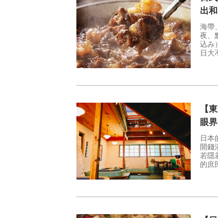
出和
海帶
夜、點心
込み
日大
的溫
【東
眼界
日本
開錢
若隱
的庶民文
愛，
【新
是！