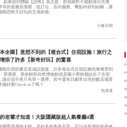
對不能錯過位在東
祥寺的遊麗居酒屋，從訂位、店內服務、餐點內容到結帳，讓
驗既恐怖又好玩的五感刺激。
小春日和
本全國】意想不到的【複合式】住宿設施！旅行之
增添了許多【新奇好玩】的驚喜
繼能住宿的書店造成話題後，許多複合式住宿設施也漸漸受到
學校都結合了住宿
，讓住宿不再只有單一選擇。其中還有日劇常出現的飯店場景
備好要Check in了嗎？
包達達
的老饕才知道！大阪隱藏版超人氣餐廳4選
為關西廚房的大阪，是知名的美食天堂，可以說是滿街的美食