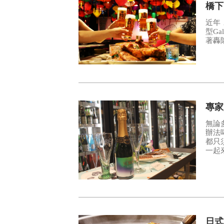
橋下
近年
型G
著轟
專家
無論
辦法
都只
一起
味…
日式