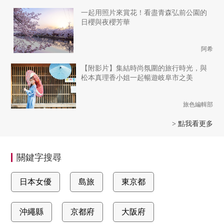
一起用照片來賞花！看盡青森弘前公園的
日櫻與夜櫻芳華
阿希
【附影片】集結時尚氛圍的旅行時光，與
松本真理香小姐一起暢遊岐阜市之美
旅色編輯部
> 點我看更多
關鍵字搜尋
日本女優
島旅
東京都
沖繩縣
京都府
大阪府