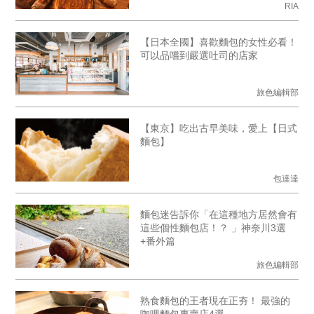
RIA
【日本全國】喜歡麵包的女性必看！
可以品嚐到嚴選吐司的店家
旅色編輯部
【東京】吃出古早美味，愛上【日式
麵包】
包達達
麵包迷告訴你「在這種地方居然會有
這些個性麵包店！？ 」神奈川3選
+番外篇
旅色編輯部
熟食麵包的王者現在正夯！ 最強的
咖哩麵包專賣店4選