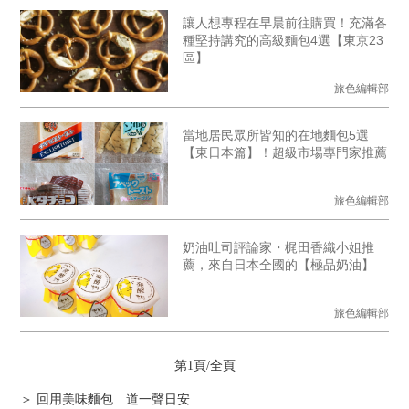
讓人想專程在早晨前往購買！充滿各
種堅持講究的高級麵包4選【東京23
區】
旅色編輯部
當地居民眾所皆知的在地麵包5選
【東日本篇】！超級市場專門家推薦
旅色編輯部
奶油吐司評論家・梶田香織小姐推
薦，來自日本全國的【極品奶油】
旅色編輯部
第1頁/全頁
＞ 回用美味麵包 道一聲日安