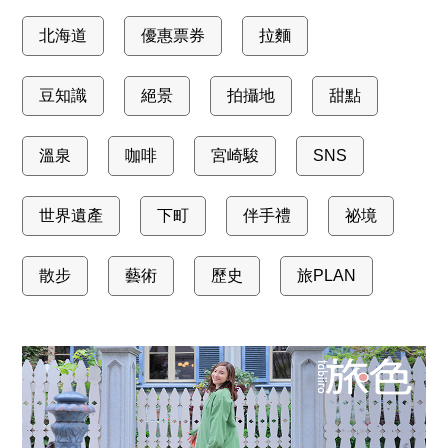
北海道
優惠票券
拉麵
豆知識
絕景
拍攝地
甜點
溫泉
咖啡
宮崎駿
SNS
世界遺產
下町
伴手禮
祕境
散步
藝術
歷史
旅PLAN