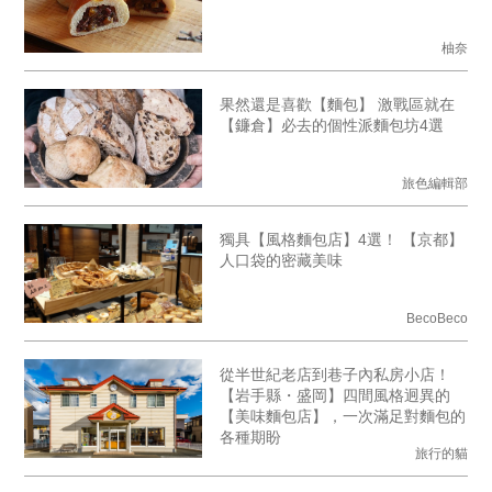
柚奈
果然還是喜歡【麵包】 激戰區就在
【鐮倉】必去的個性派麵包坊4選
旅色編輯部
獨具【風格麵包店】4選！ 【京都】
人口袋的密藏美味
BecoBeco
從半世紀老店到巷子內私房小店！
【岩手縣・盛岡】四間風格迥異的
【美味麵包店】，一次滿足對麵包的
各種期盼
旅行的貓