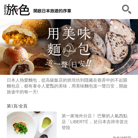
日本人熱愛麵包，從高級飯店的烘培坊到隱藏在巷弄中的不起眼
麵包店，都有著令人驚豔的美味，用美味麵包道一聲日安，開啟
旅途中的每一天!
第1頁/全頁
第一家海外分店！ 巴黎的人氣西點
店「LIBERTÉ 」於日本吉祥寺首次
登陸
旅色編輯部