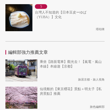
台灣人不知道的【日本豆皮ーゆば
（YUBA）】文化
塔咕咪
編輯部強力推薦文章
乘坐【路面電車】觀光去！【嵐電・嵐山
本線】本線遊【京都】
旅居京都・旅人視角
仙境般的【東京櫻花】景點＋明太子【私
房景點】推薦
旅色編輯部