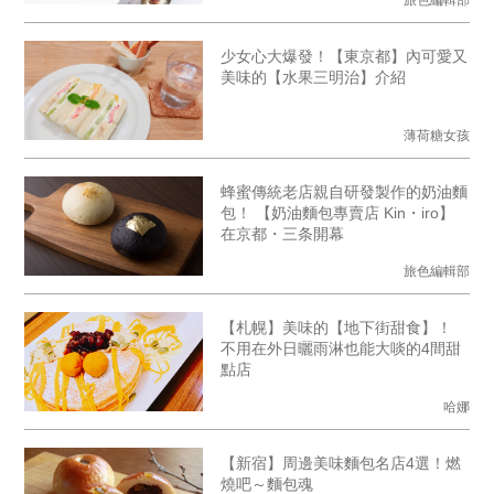
少女心大爆發！【東京都】內可愛又
美味的【水果三明治】介紹
薄荷糖女孩
蜂蜜傳統老店親自研發製作的奶油麵
包！ 【奶油麵包專賣店 Kin・iro】
在京都・三条開幕
旅色編輯部
【札幌】美味的【地下街甜食】！
不用在外日曬雨淋也能大啖的4間甜
點店
哈娜
【新宿】周邊美味麵包名店4選！燃
燒吧～麵包魂