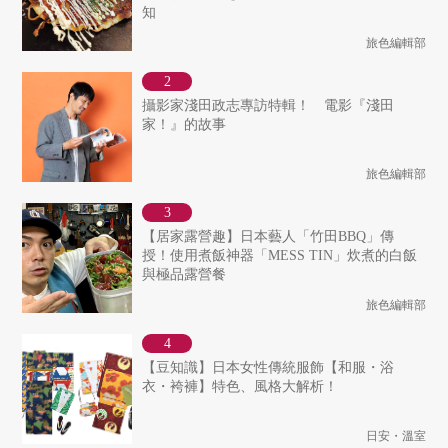
知
旅色編輯部
攝影家淺田政志專訪特輯！ 電影『淺田
家！』的故事
旅色編輯部
【居家露營趣】日本藝人「竹田BBQ」傳
授！使用煮飯神器「MESS TIN」炊煮的白飯
與極品露營餐
旅色編輯部
【豆知識】日本女性傳統服飾【和服・浴
衣・袴褲】特色、風格大解析！
日安・溫室