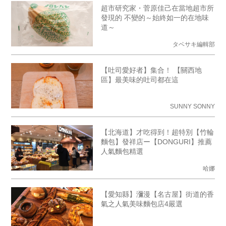
超市研究家・菅原佳己在當地超市所
發現的 不變的～始終如一的在地味
道～
タベサキ編輯部
【吐司愛好者】集合！ 【關西地
區】最美味的吐司都在這
SUNNY SONNY
【北海道】才吃得到！超特別【竹輪
麵包】發祥店ー【DONGURI】推薦
人氣麵包精選
哈娜
【愛知縣】瀰漫【名古屋】街道的香
氣之人氣美味麵包店4嚴選