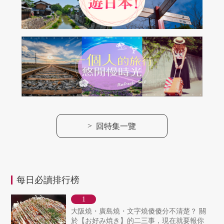
>
回特集一覽
每日必讀排行榜
大阪燒・廣島燒・文字燒傻傻分不清楚？ 關
於【お好み焼き】的二三事，現在就要報你