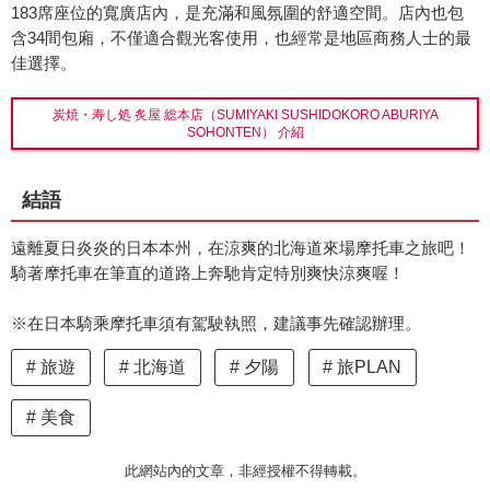
183席座位的寬廣店內，是充滿和風氛圍的舒適空間。店內也包
含34間包廂，不僅適合觀光客使用，也經常是地區商務人士的最
佳選擇。
炭焼・寿し処 炙屋 総本店（SUMIYAKI SUSHIDOKORO ABURIYA
SOHONTEN） 介紹
結語
遠離夏日炎炎的日本本州，在涼爽的北海道來場摩托車之旅吧！
騎著摩托車在筆直的道路上奔馳肯定特別爽快涼爽喔！
※在日本騎乘摩托車須有駕駛執照，建議事先確認辦理。
旅遊
北海道
夕陽
旅PLAN
美食
此網站內的文章，非經授權不得轉載。