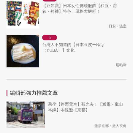
【豆知識】日本女性傳統服飾【和服・浴
衣・袴褲】特色、風格大解析！
日安・溫室
台灣人不知道的【日本豆皮ーゆば
（YUBA）】文化
塔咕咪
編輯部強力推薦文章
乘坐【路面電車】觀光去！【嵐電・嵐山
本線】本線遊【京都】
旅居京都・旅人視角