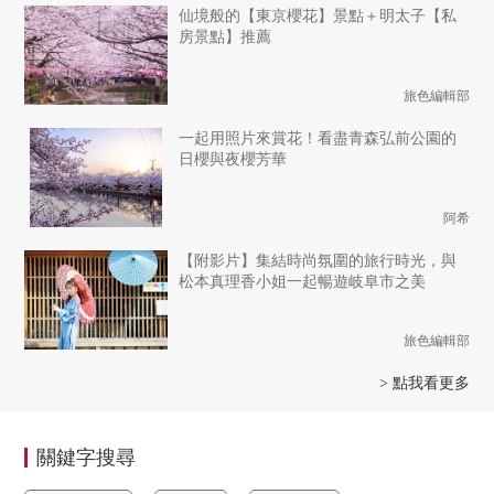
仙境般的【東京櫻花】景點＋明太子【私
房景點】推薦
旅色編輯部
一起用照片來賞花！看盡青森弘前公園的
日櫻與夜櫻芳華
阿希
【附影片】集結時尚氛圍的旅行時光，與
松本真理香小姐一起暢遊岐阜市之美
旅色編輯部
> 點我看更多
關鍵字搜尋