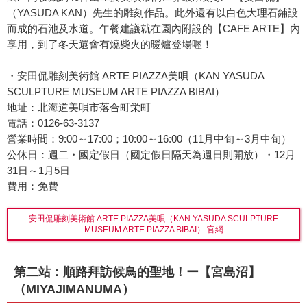
（YASUDA KAN）先生的雕刻作品。此外還有以白色大理石鋪設
而成的石池及水道。午餐建議就在園內附設的【CAFE ARTE】內
享用，到了冬天還會有燒柴火的暖爐登場喔！
・安田侃雕刻美術館 ARTE PIAZZA美唄（KAN YASUDA
SCULPTURE MUSEUM ARTE PIAZZA BIBAI）
地址：北海道美唄市落合町栄町
電話：0126-63-3137
營業時間：9:00～17:00；10:00～16:00（11月中旬～3月中旬）
公休日：週二・國定假日（國定假日隔天為週日則開放）・12月
31日～1月5日
費用：免費
安田侃雕刻美術館 ARTE PIAZZA美唄（KAN YASUDA SCULPTURE
MUSEUM ARTE PIAZZA BIBAI） 官網
第二站：順路拜訪候鳥的聖地！ー【宮島沼】
（MIYAJIMANUMA）