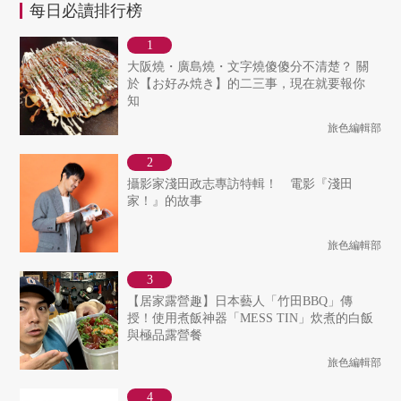
每日必讀排行榜
大阪燒・廣島燒・文字燒傻傻分不清楚？ 關
於【お好み焼き】的二三事，現在就要報你
知
旅色編輯部
攝影家淺田政志專訪特輯！ 電影『淺田
家！』的故事
旅色編輯部
【居家露營趣】日本藝人「竹田BBQ」傳
授！使用煮飯神器「MESS TIN」炊煮的白飯
與極品露營餐
旅色編輯部