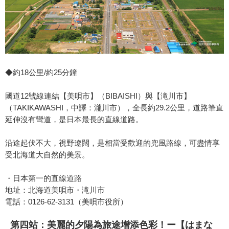
◆約18公里/約25分鐘
國道12號線連結【美唄市】（BIBAISHI）與【滝川市】
（TAKIKAWASHI，中譯：瀧川市），全長約29.2公里，道路筆直
延伸沒有彎道，是日本最長的直線道路。
沿途起伏不大，視野遼闊，是相當受歡迎的兜風路線，可盡情享
受北海道大自然的美景。
・日本第一的直線道路
地址：北海道美唄市・滝川市
電話：0126-62-3131（美唄市役所）
第四站：美麗的夕陽為旅途增添色彩！ー【はまな