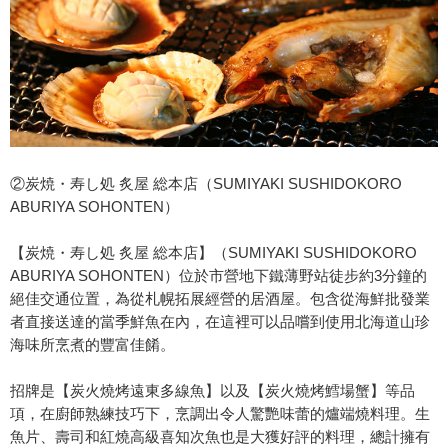
②炭焼・寿し処 炙屋 総本店（SUMIYAKI SUSHIDOKORO
ABURIYA SOHONTEN）
【炭焼・寿し処 炙屋 総本店】（SUMIYAKI SUSHIDOKORO
ABURIYA SOHONTEN）位於市營地下鐵薄野站徒步約3分鐘的
絕佳交通位置，為從札幌拓展經營的居酒屋。包含從海鮮批發業
者直接送達的當季鮮魚在內，在這裡可以品嚐到使用北海道山珍
海味所烹煮的豐富佳餚。
招牌是【炭火燒烤遠東多線魚】以及【炭火燒烤鱈場蟹】等品
項，在廚師熟練技巧下，烹調出令人驚艷味蕾的爐端燒料理。生
魚片、壽司和紅燒高級喜知次魚也是大獲好評的料理，總計擁有