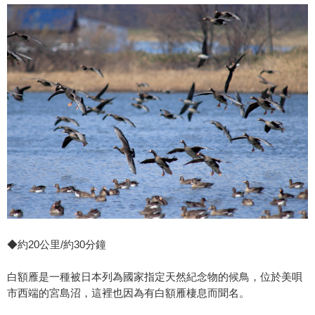
◆約20公里/約30分鐘
白額雁是一種被日本列為國家指定天然紀念物的候鳥，位於美唄
市西端的宮島沼，這裡也因為有白額雁棲息而聞名。