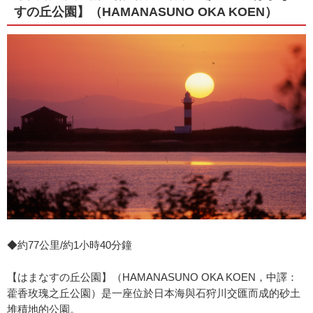
すの丘公園】（HAMANASUNO OKA KOEN）
◆約77公里/約1小時40分鐘
【はまなすの丘公園】（HAMANASUNO OKA KOEN，中譯：
藿香玫瑰之丘公園）是一座位於日本海與石狩川交匯而成的砂土
堆積地的公園。