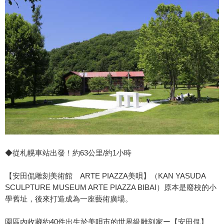
◆從札幌車站出發！約63公里/約1小時
【安田侃雕刻美術館 ARTE PIAZZA美唄】（KAN YASUDA
SCULPTURE MUSEUM ARTE PIAZZA BIBAI）原本是廢校的小
學舊址，後來打造成為一座藝術廣場。
園區內收藏約40件出生於美唄市的世界級雕刻家ー【安田侃】