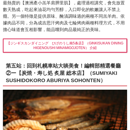
最熱賣的【澳洲產小羔羊肩胛里肌】，處理過程講究，會先放置
數天熟成，吃起來油花均勻芳醇，入口即化的軟嫩讓人不禁上
癮。另一個特徵是提供原味、醃漬調味過的兩種不同羔羊肉。依
據肉品不同，分為成吉思汗烤肉及七輪烤肉兩種料理方式，不用
擔心味道會互相影響，能品嚐到肉品最純正的美味。
【ジンギスカンダイニング ひげのうし南5条店】（GINKISUKAN DINING
HIGENOUSHI MINAMIGOJOTEN） 介紹
第五站：回到札幌車站大啖美食！編輯部精選餐廳
②ー【炭焼・寿し処 炙屋 総本店】（SUMIYAKI
SUSHIDOKORO ABURIYA SOHONTEN）