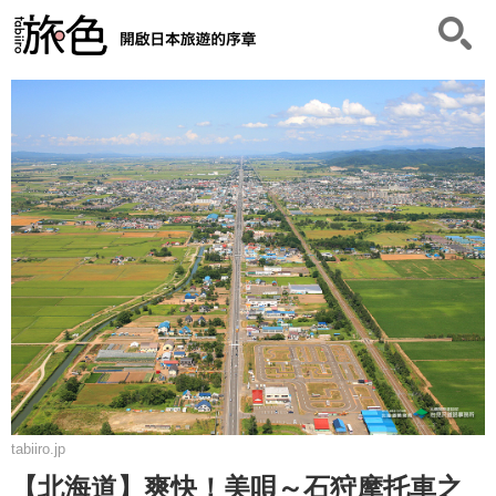
tabiiro.jp
【北海道】爽快！美唄～石狩摩托車之