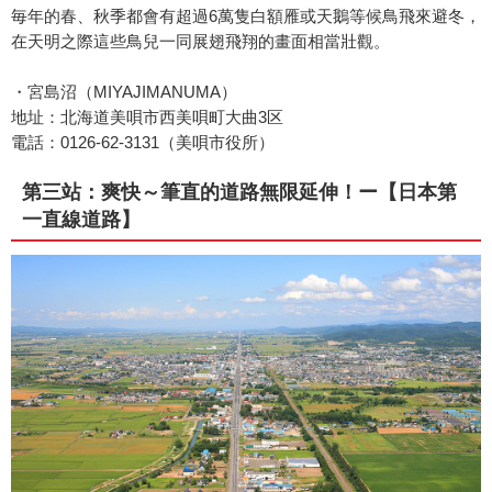
毎年的春、秋季都會有超過6萬隻白額雁或天鵝等候鳥飛來避冬，
在天明之際這些鳥兒一同展翅飛翔的畫面相當壯觀。
・宮島沼（MIYAJIMANUMA）
地址：北海道美唄市西美唄町大曲3区
電話：0126-62-3131（美唄市役所）
第三站：爽快～筆直的道路無限延伸！ー【日本第
一直線道路】