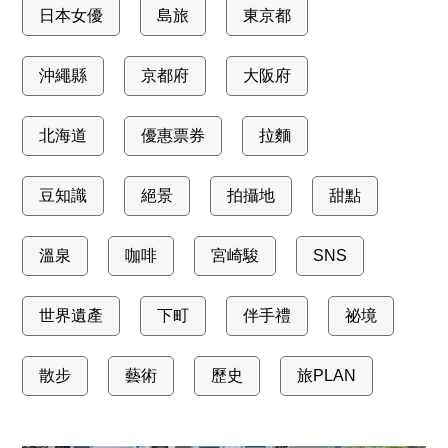
日本女優
島旅
東京都
沖繩縣
京都府
大阪府
北海道
優惠票券
拉麵
豆知識
絕景
拍攝地
甜點
溫泉
咖啡
宮崎駿
SNS
世界遺產
下町
伴手禮
祕境
散步
藝術
歷史
旅PLAN