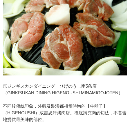
①ジンギスカンダイニング ひげのうし南5条店
（GINKISUKAN DINING HIGENOUSHI MINAMIGOJOTEN）
不同於傳統印象，外觀及裝潢都相當時尚的【牛鬍子】
（HIGENOUSHI）成吉思汗烤肉店。徹底講究肉的切法，不吝嗇
地提供最美味的部位。