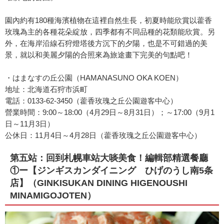
園內約有180種海濱植物在這裡自然生長，初夏時能欣賞以藿香
玫瑰為主的各種花朵綻放，四季都有不同品種的花類能欣賞。另
外，在海岸沿線石狩燈塔後方沉下的夕陽，也是不可錯過的美
景，就以和美麗夕陽的合照來為旅途畫下完美的句點吧！
・はまなすの丘公園（HAMANASUNO OKA KOEN）
地址：北海道石狩市浜町
電話：0133-62-3450（藿香玫瑰之丘公園遊客中心）
營業時間：9:00～18:00（4月29日～8月31日）；～17:00（9月1
日～11月3日）
公休日：11月4日～4月28日（藿香玫瑰之丘公園遊客中心）
第五站：回到札幌車站大啖美食！編輯部精選餐廳
①ー【ジンギスカンダイニング ひげのうし南5条
店】（GINKISUKAN DINING HIGENOUSHI
MINAMIGOJOTEN）