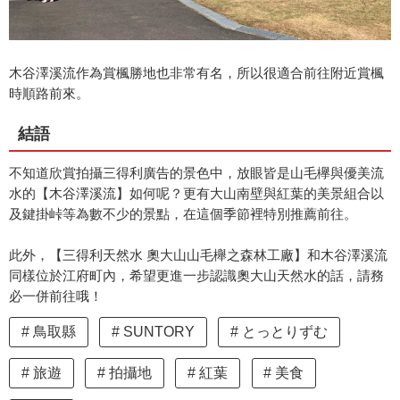
木谷澤溪流作為賞楓勝地也非常有名，所以很適合前往附近賞楓
時順路前來。
結語
不知道欣賞拍攝三得利廣告的景色中，放眼皆是山毛欅與優美流
水的【木谷澤溪流】如何呢？更有大山南壁與紅葉的美景組合以
及鍵掛峠等為數不少的景點，在這個季節裡特別推薦前往。
此外，【三得利天然水 奧大山山毛櫸之森林工廠】和木谷澤溪流
同樣位於江府町內，希望更進一步認識奧大山天然水的話，請務
必一併前往哦！
鳥取縣
SUNTORY
とっとりずむ
旅遊
拍攝地
紅葉
美食