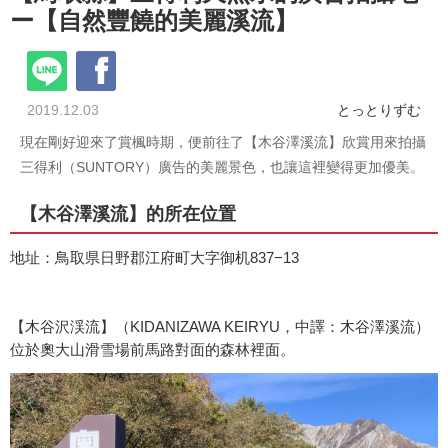
ー【自然豐饒的美麗溪流】
2019.12.03
とっとりずむ
現在剛好迎來了賞楓時期，便前往了【木谷澤溪流】欣賞用來拍攝
三得利（SUNTORY）廣告的美麗景色，也讓這裡變得更加優美。
【木谷澤溪流】的所在位置
地址：鳥取県日野郡江府町大字御机837−13
【木谷沢渓流】（KIDANIZAWA KEIRYU，中譯：木谷澤溪流）
位於奧大山滑雪場前馬路對面的森林裡面。