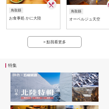
鳥取縣
鳥取縣
お食事処 かに大陸
オーベルジュ天空
> 點我看更多
特集