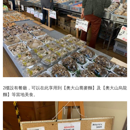
2樓設有餐廳，可以在此享用到【奧大山蕎麥麵】及【奧大山烏龍
麵】等當地美食。