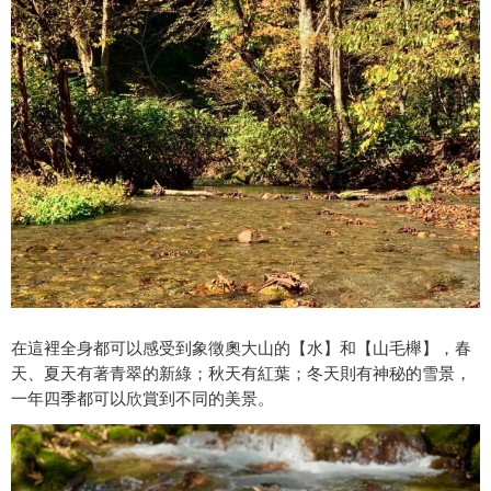
在這裡全身都可以感受到象徵奧大山的【水】和【山毛櫸】，春
天、夏天有著青翠的新綠；秋天有紅葉；冬天則有神秘的雪景，
一年四季都可以欣賞到不同的美景。