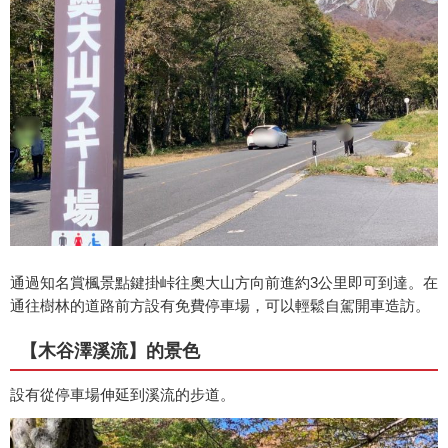
通過知名賞楓景點鍵掛峠往奧大山方向前進約3公里即可到達。在
通往樹林的道路前方設有免費停車場，可以輕鬆自駕開車造訪。
【木谷澤溪流】的景色
設有從停車場伸延到溪流的步道。