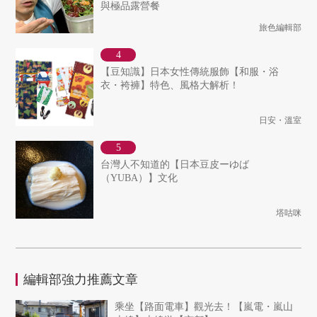
與極品露營餐
旅色編輯部
【豆知識】日本女性傳統服飾【和服・浴
衣・袴褲】特色、風格大解析！
日安・溫室
台灣人不知道的【日本豆皮ーゆば
（YUBA）】文化
塔咕咪
編輯部強力推薦文章
乘坐【路面電車】觀光去！【嵐電・嵐山