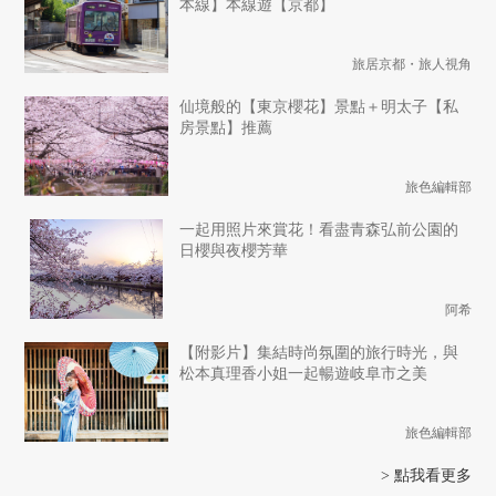
本線】本線遊【京都】
旅居京都・旅人視角
仙境般的【東京櫻花】景點＋明太子【私
房景點】推薦
旅色編輯部
一起用照片來賞花！看盡青森弘前公園的
日櫻與夜櫻芳華
阿希
【附影片】集結時尚氛圍的旅行時光，與
松本真理香小姐一起暢遊岐阜市之美
旅色編輯部
> 點我看更多