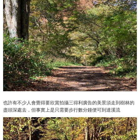
也許有不少人會覺得要欣賞拍攝三得利廣告的美景須走到樹林的
盡頭深處去，但事實上是只需要步行數分鐘便可到達溪流