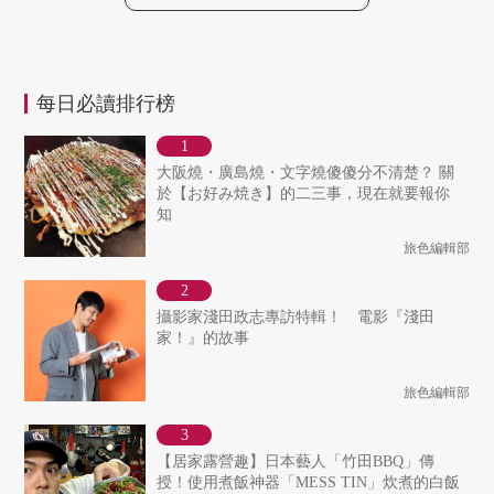
每日必讀排行榜
大阪燒・廣島燒・文字燒傻傻分不清楚？ 關
於【お好み焼き】的二三事，現在就要報你
知
旅色編輯部
攝影家淺田政志專訪特輯！ 電影『淺田
家！』的故事
旅色編輯部
【居家露營趣】日本藝人「竹田BBQ」傳
授！使用煮飯神器「MESS TIN」炊煮的白飯