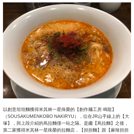
以創意坦坦麵獲得米其林一星殊榮的【創作麺工房 鳴龍】
（SOUSAKUMENKOBO NAKIRYU），位在JR山手線上的【大
塚】，與上段介紹的蔦拉麵僅一站之隔。是繼【蔦拉麵】之後，
第二家獲得米其林一星殊榮的拉麵店，【担担麵】跟【麻辣担担