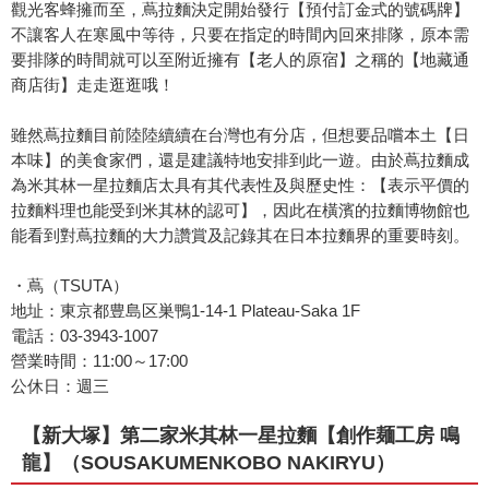
觀光客蜂擁而至，蔦拉麵決定開始發行【預付訂金式的號碼牌】
不讓客人在寒風中等待，只要在指定的時間內回來排隊，原本需
要排隊的時間就可以至附近擁有【老人的原宿】之稱的【地藏通
商店街】走走逛逛哦！
雖然蔦拉麵目前陸陸續續在台灣也有分店，但想要品嚐本土【日
本味】的美食家們，還是建議特地安排到此一遊。由於蔦拉麵成
為米其林一星拉麵店太具有其代表性及與歷史性：【表示平價的
拉麵料理也能受到米其林的認可】，因此在橫濱的拉麵博物館也
能看到對蔦拉麵的大力讚賞及記錄其在日本拉麵界的重要時刻。
・蔦（TSUTA）
地址：東京都豊島区巣鴨1-14-1 Plateau-Saka 1F
電話：03-3943-1007
營業時間：11:00～17:00
公休日：週三
【新大塚】第二家米其林一星拉麵【創作麺工房 鳴
龍】（SOUSAKUMENKOBO NAKIRYU）