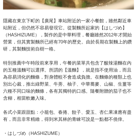
隱藏在東京下町的【廣尾】車站附近的一家小餐館，雖然鄰近車
站附近，但仍然不容易發現它。從製麵所起家的【はしづめ】
（HASHIZUME），製作的是中華料理，餐廳雖然2012年才開始
營業，但其實製麵所已經有70年的歷史。由於長期在製麵上的鑽
研，其製麵技術自樹一格。
特別推薦中午時段前來享用，午餐的菜單共包含了酸辣湯麵在內
的五種溫麵可以選擇。所謂的【溫麵】，就是指不使用油，而且
為容易消化的麵條，對身體較不會造成負擔。在麵條的種類上也
別出心裁，推出綠野菜、牛蒡、柚子、中華蕎麥、山椒、生薑等
六種不同口味的麵條，各有其獨特的口感。隨餐附贈的茄子也不
含糊，相當軟嫩入味。
各式小菜跟甜點：小籠包、春捲、餃子、愛玉、杏仁果凍應有盡
有，而且非常精緻，得到米其林的青睞可說是一點都不僥倖。
・はしづめ（HASHIZUME）