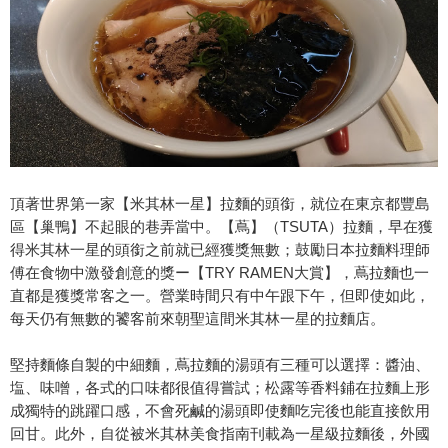
頂著世界第一家【米其林一星】拉麵的頭銜，就位在東京都豐島
區【巢鴨】不起眼的巷弄當中。【蔦】（TSUTA）拉麵，早在獲
得米其林一星的頭銜之前就已經獲獎無數；鼓勵日本拉麵料理師
傅在食物中激發創意的獎ー【TRY RAMEN大賞】，蔦拉麵也一
直都是獲獎常客之一。營業時間只有中午跟下午，但即使如此，
每天仍有無數的饕客前來朝聖這間米其林一星的拉麵店。
堅持麵條自製的中細麵，蔦拉麵的湯頭有三種可以選擇：醬油、
塩、味噌，各式的口味都很值得嘗試；松露等香料鋪在拉麵上形
成獨特的跳躍口感，不會死鹹的湯頭即使麵吃完後也能直接飲用
回甘。此外，自從被米其林美食指南刊載為一星級拉麵後，外國