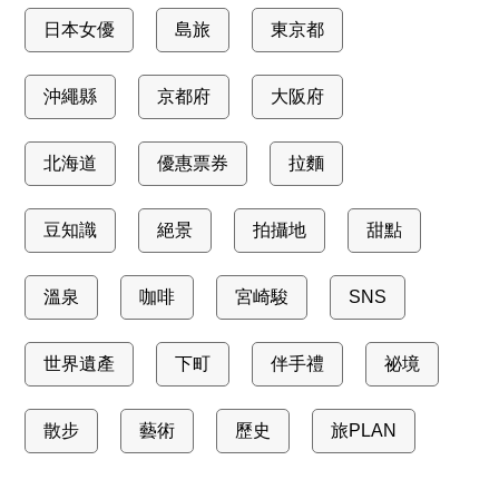
日本女優
島旅
東京都
沖繩縣
京都府
大阪府
北海道
優惠票券
拉麵
豆知識
絕景
拍攝地
甜點
溫泉
咖啡
宮崎駿
SNS
世界遺產
下町
伴手禮
祕境
散步
藝術
歷史
旅PLAN