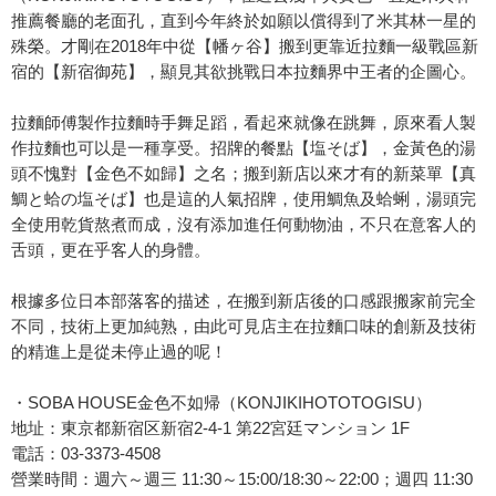
推薦餐廳的老面孔，直到今年終於如願以償得到了米其林一星的
殊榮。才剛在2018年中從【幡ヶ谷】搬到更靠近拉麵一級戰區新
宿的【新宿御苑】，顯見其欲挑戰日本拉麵界中王者的企圖心。
拉麵師傅製作拉麵時手舞足蹈，看起來就像在跳舞，原來看人製
作拉麵也可以是一種享受。招牌的餐點【塩そば】，金黃色的湯
頭不愧對【金色不如歸】之名；搬到新店以來才有的新菜單【真
鯛と蛤の塩そば】也是這的人氣招牌，使用鯛魚及蛤蜊，湯頭完
全使用乾貨熬煮而成，沒有添加進任何動物油，不只在意客人的
舌頭，更在乎客人的身體。
根據多位日本部落客的描述，在搬到新店後的口感跟搬家前完全
不同，技術上更加純熟，由此可見店主在拉麵口味的創新及技術
的精進上是從未停止過的呢！
・SOBA HOUSE金色不如帰（KONJIKIHOTOTOGISU）
地址：東京都新宿区新宿2-4-1 第22宮廷マンション 1F
電話：03-3373-4508
營業時間：週六～週三 11:30～15:00/18:30～22:00；週四 11:30