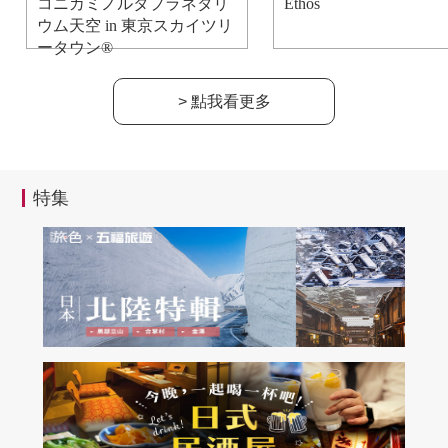
コニカミノルタプラネタリ
Ethos
ウム天空 in 東京スカイツリ
ータウン®
> 點我看更多
特集