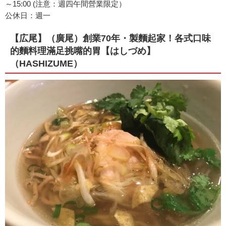
～15:00 (注意：週四午間營業限定）
公休日：週一
【広尾】（廣尾）創業70年・製麵起家！各式口味
的麵料理滿足挑嘴的胃【はしづめ】
（HASHIZUME）