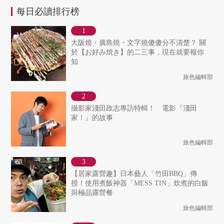
每日必讀排行榜
大阪燒・廣島燒・文字燒傻傻分不清楚？ 關
於【お好み焼き】的二三事，現在就要報你
知
旅色編輯部
攝影家淺田政志專訪特輯！ 電影『淺田
家！』的故事
旅色編輯部
【居家露營趣】日本藝人「竹田BBQ」傳
授！使用煮飯神器「MESS TIN」炊煮的白飯
與極品露營餐
旅色編輯部