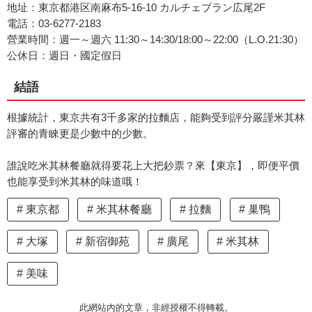
地址：東京都港区南麻布5-16-10 カルチェブラン広尾2F
電話：03-6277-2183
營業時間：週一～週六 11:30～14:30/18:00～22:00（L.O.21:30）
公休日：週日・國定假日
結語
根據統計，東京共有3千多家的拉麵店，能夠受到評分嚴謹米其林
評審的青睞更是少數中的少數。
誰說吃米其林餐廳就得要花上大把鈔票？來【東京】，即便平價
也能享受到米其林的味道哦！
東京都
米其林餐廳
拉麵
巢鴨
大塚
新宿御苑
廣尾
米其林
美味
此網站內的文章，非經授權不得轉載。