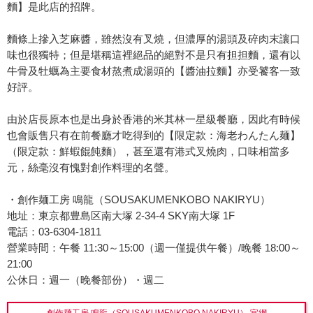
麵】是此店的招牌。
麵條上摻入芝麻醬，雖然沒有叉燒，但濃厚的湯頭及碎肉末讓口
味也很獨特；但是堪稱這裡絕品的絕對不是只有担担麵，還有以
牛骨及牡蠣為主要食材熬煮成湯頭的【醬油拉麵】亦受饕客一致
好評。
由於店長原本也是出身於香港的米其林一星級餐廳，因此有時候
也會販售只有在前餐廳才吃得到的【限定款：海老わんたん麺】
（限定款：鮮蝦餛飩麵），甚至還有港式叉燒肉，口味相當多
元，絲毫沒有愧對創作料理的名聲。
・創作麺工房 鳴龍（SOUSAKUMENKOBO NAKIRYU）
地址：東京都豊島区南大塚 2-34-4 SKY南大塚 1F
電話：03-6304-1811
營業時間：午餐 11:30～15:00（週一僅提供午餐）/晚餐 18:00～
21:00
公休日：週一（晚餐部份）・週二
創作麺工房 鳴龍（SOUSAKUMENKOBO NAKIRYU） 官網