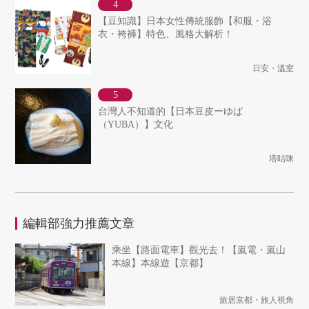
【豆知識】日本女性傳統服飾【和服・浴
衣・袴褲】特色、風格大解析！
日安・溫室
台灣人不知道的【日本豆皮ーゆば
（YUBA）】文化
塔咕咪
編輯部強力推薦文章
乘坐【路面電車】觀光去！【嵐電・嵐山
本線】本線遊【京都】
旅居京都・旅人視角