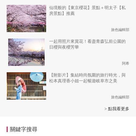
仙境般的【東京櫻花】景點＋明太子【私
房景點】推薦
旅色編輯部
一起用照片來賞花！看盡青森弘前公園的
日櫻與夜櫻芳華
阿希
【附影片】集結時尚氛圍的旅行時光，與
松本真理香小姐一起暢遊岐阜市之美
旅色編輯部
> 點我看更多
關鍵字搜尋