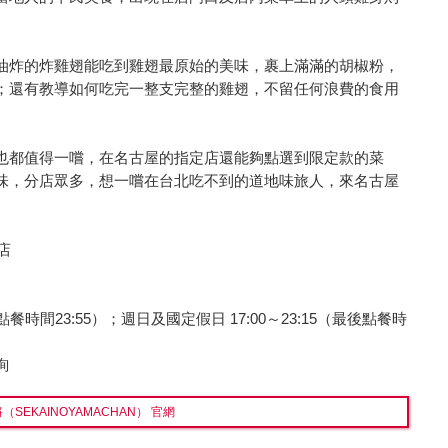
油炸的炸雞翅能吃到雞翅最原始的美味，裹上滿滿的胡椒粉，
；還有教導如何吃完一整支完整的雞翅，不留任何浪費的食用
也都值得一嚐，在名古屋的指定店還能夠點選到限定款的菜
味，分店眾多，想一嚐在台北吃不到的道地味旅人，來名古屋
店
點餐時間23:55）；週日及國定假日 17:00～23:15（最後點餐時
詢
SEKAINOYAMACHAN） 官網