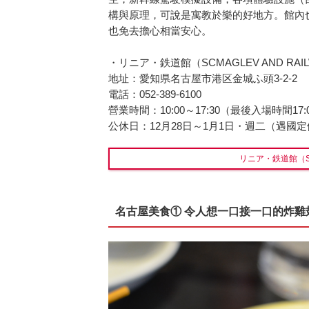
構與原理，可說是寓教於樂的好地方。館內
也免去擔心相當安心。
・リニア・鉄道館（SCMAGLEV AND RAIL
地址：愛知県名古屋市港区金城ふ頭3-2-2
電話：052-389-6100
營業時間：10:00～17:30（最後入場時間17:
公休日：12月28日～1月1日・週二（遇國
リニア・鉄道館（SCM
名古屋美食① 令人想一口接一口的炸雞翅