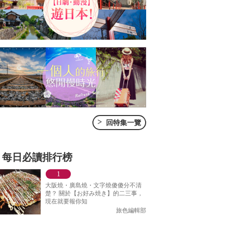
>
回特集一覽
每日必讀排行榜
大阪燒・廣島燒・文字燒傻傻分不清
楚？ 關於【お好み焼き】的二三事，
現在就要報你知
旅色編輯部