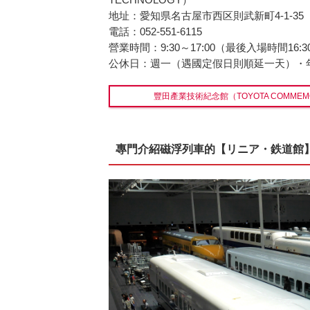
地址：愛知県名古屋市西区則武新町4-1-35
電話：052-551-6115
營業時間：9:30～17:00（最後入場時間16:3
公休日：週一（遇國定假日則順延一天）・
豐田產業技術紀念館（TOYOTA COMMEMORA
專門介紹磁浮列車的【リニア・鉄道館】（SC