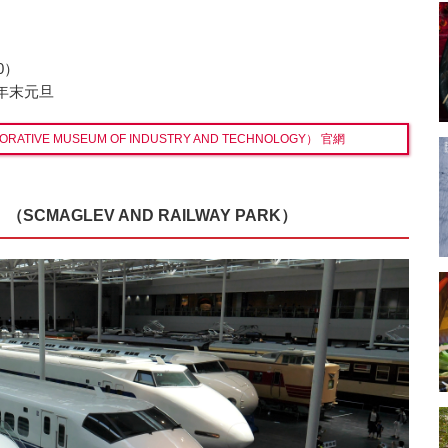
0）
年末元旦
TIVE MUSEUM OF INDUSTRY AND TECHNOLOGY） 官網
MAGLEV AND RAILWAY PARK）