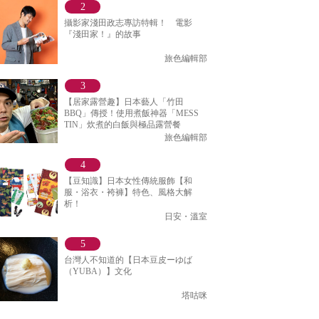
攝影家淺田政志專訪特輯！ 電影
『淺田家！』的故事
旅色編輯部
【居家露營趣】日本藝人「竹田
BBQ」傳授！使用煮飯神器「MESS
TIN」炊煮的白飯與極品露營餐
旅色編輯部
【豆知識】日本女性傳統服飾【和
服・浴衣・袴褲】特色、風格大解
析！
日安・溫室
台灣人不知道的【日本豆皮ーゆば
（YUBA）】文化
塔咕咪