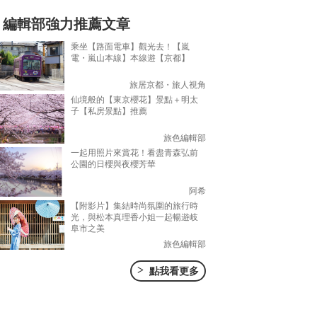
編輯部強力推薦文章
乘坐【路面電車】觀光去！【嵐
電・嵐山本線】本線遊【京都】
旅居京都・旅人視角
仙境般的【東京櫻花】景點＋明太
子【私房景點】推薦
旅色編輯部
一起用照片來賞花！看盡青森弘前
公園的日櫻與夜櫻芳華
阿希
【附影片】集結時尚氛圍的旅行時
光，與松本真理香小姐一起暢遊岐
阜市之美
旅色編輯部
>
點我看更多