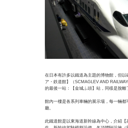
在日本有許多以鐵道為主題的博物館，但以磁
ア・鉄道館】（SCMAGLEV AND RAI
的最後一站：【金城ふ頭】站，同樣是脫離
館內一樓是各系列車輛的展示場，每一輛都
廳。
此鐵道館是以東海道新幹線為中心，介紹【
生，新幹線駕駛模擬設備，各項體驗設施（