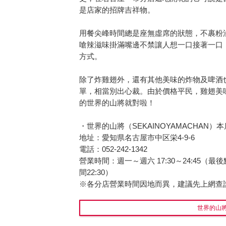
是店家的招牌吉祥物。
用餐尖峰時間總是座無虛席的狀態，不裹粉
嗆辣滋味掛滿嘴邊不禁讓人想一口接著一口
方式。
除了炸雞翅外，還有其他美味的炸物及啤酒
單，相當別出心裁。由於價格平民，雞翅美
的世界的山將就對啦！
・世界的山將（SEKAINOYAMACHAN）本
地址：愛知県名古屋市中区栄4-9-6
電話：052-242-1342
營業時間：週一～週六 17:30～24:45（最後
間22:30）
※各分店營業時間因地而異，建議先上網查
世界的山將（