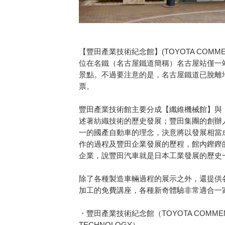
【豐田產業技術紀念館】(TOYOTA COMMEMOR
位在名鐵（名古屋鐵道簡稱）名古屋站僅一站
景點。不過要注意的是，名古屋鐵道已脫離
票。
豐田產業技術館主要分成【纖維機械館】與
述著紡織技術的歷史發展；豐田集團的創辦
一的國產自動車的理念，決意將以發展相當
作的過程及豐田企業發展的歷程，館內鏗鏗
企業，說豐田汽車就是日本工業發展的歷史
除了各種製造車輛過程的展示之外，還提供
加工的免費講座，各種新奇體驗非常適合一
・豐田產業技術紀念館（TOYOTA COMMEMORA
TECHNOLOGY）