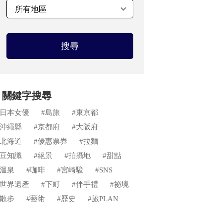
搜尋
關鍵字搜尋
#日本女優
#島旅
#東京都
#沖繩縣
#京都府
#大阪府
#北海道
#優惠票券
#拉麵
#豆知識
#絕景
#拍攝地
#甜點
#溫泉
#咖啡
#宮崎駿
#SNS
#世界遺產
#下町
#伴手禮
#祕境
#散步
#藝術
#歷史
#旅PLAN