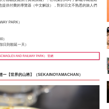
也提供付費的導覽器（中文解說），對於日文不熟悉的旅人們
WAY PARK）
00）
定假日則順延一天）
AGLEV AND RAILWAY PARK） 官網
ー【世界的山將】（SEKAINOYAMACHAN）