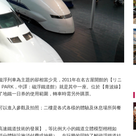
浮列車為主題的卻相當少見，2011年在名古屋開館的【リニ
LWAY PARK，中譯：磁浮鐵道館）就是其中一座。位於【青波線】
了地鐵一日券的使用範圍，轉車時需另外購票。
可以進入參觀及拍照；二樓是各式各樣的體驗及休息場所與餐
高速鐵道技術的發展】，等比例大小的鐵道立體模型栩栩如
部分體驗設施須付費或抽籤），在玩樂的同時了解磁浮鐵道結