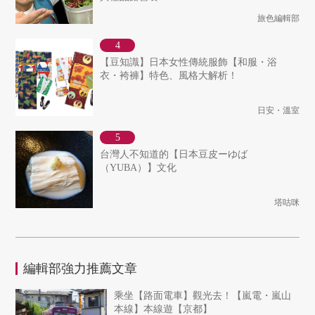
旅色編輯部
【豆知識】日本女性傳統服飾【和服・浴
衣・袴褲】特色、風格大解析！
日安・溫室
台灣人不知道的【日本豆皮ーゆば
（YUBA）】文化
塔咕咪
編輯部強力推薦文章
乘坐【路面電車】觀光去！【嵐電・嵐山
本線】本線遊【京都】