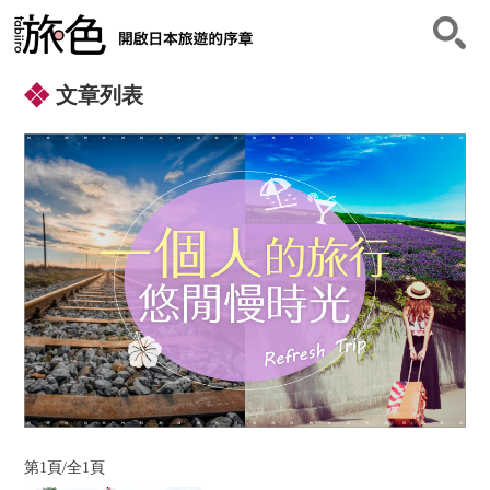
⽂章列表
第1頁/全1頁