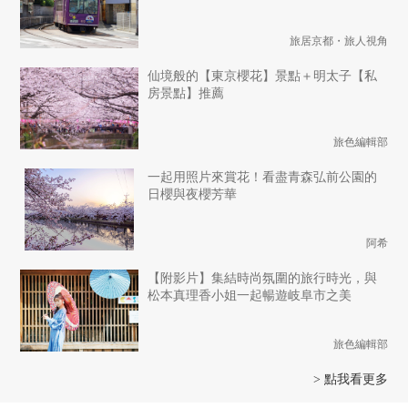
旅居京都・旅人視角
仙境般的【東京櫻花】景點＋明太子【私
房景點】推薦
旅色編輯部
一起用照片來賞花！看盡青森弘前公園的
日櫻與夜櫻芳華
阿希
【附影片】集結時尚氛圍的旅行時光，與
松本真理香小姐一起暢遊岐阜市之美
旅色編輯部
> 點我看更多