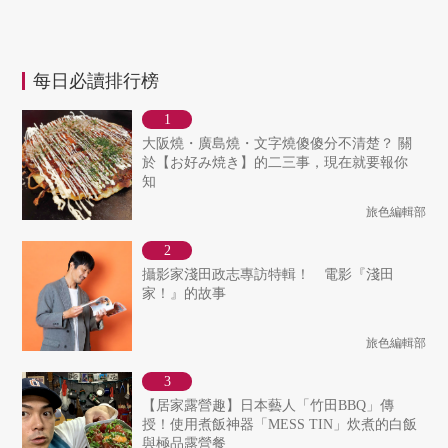
每日必讀排行榜
大阪燒・廣島燒・文字燒傻傻分不清楚？ 關
於【お好み焼き】的二三事，現在就要報你
知
旅色編輯部
攝影家淺田政志專訪特輯！ 電影『淺田
家！』的故事
旅色編輯部
【居家露營趣】日本藝人「竹田BBQ」傳
授！使用煮飯神器「MESS TIN」炊煮的白飯
與極品露營餐