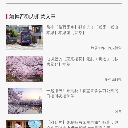
編輯部強力推薦文章
乘坐【路面電車】觀光去！【嵐電・嵐山
本線】本線遊【京都】
旅居京都・旅人視角
仙境般的【東京櫻花】景點＋明太子【私
房景點】推薦
旅色編輯部
一起用照片來賞花！看盡青森弘前公園的
日櫻與夜櫻芳華
阿希
【附影片】集結時尚氛圍的旅行時光，與
松本真理香小姐一起暢遊岐阜市之美