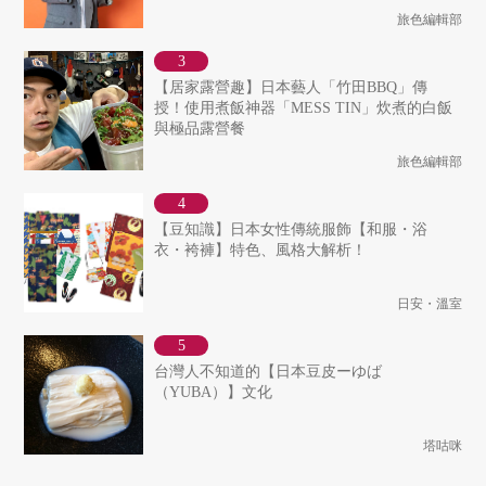
旅色編輯部
【居家露營趣】日本藝人「竹田BBQ」傳
授！使用煮飯神器「MESS TIN」炊煮的白飯
與極品露營餐
旅色編輯部
【豆知識】日本女性傳統服飾【和服・浴
衣・袴褲】特色、風格大解析！
日安・溫室
台灣人不知道的【日本豆皮ーゆば
（YUBA）】文化
塔咕咪