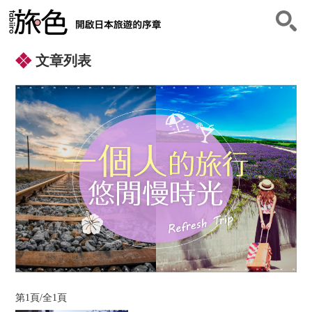
⽂章列表
第1頁/全1頁