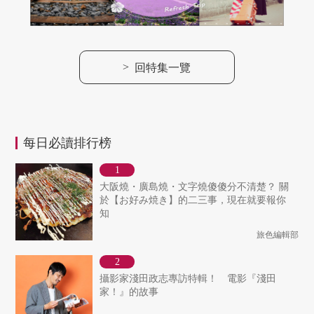
>
回特集一覽
每日必讀排行榜
大阪燒・廣島燒・文字燒傻傻分不清楚？ 關
於【お好み焼き】的二三事，現在就要報你
知
旅色編輯部
攝影家淺田政志專訪特輯！ 電影『淺田
家！』的故事