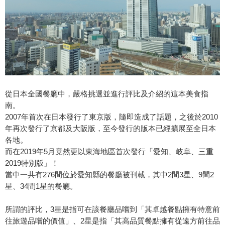
從日本全國餐廳中，嚴格挑選並進行評比及介紹的這本美食指
南。
2007年首次在日本發行了東京版，隨即造成了話題，之後於2010
年再次發行了京都及大阪版，至今發行的版本已經擴展至全日本
各地。
而在2019年5月竟然更以東海地區首次發行「愛知、岐阜、三重
2019特別版」！
當中一共有276間位於愛知縣的餐廳被刊載，其中2間3星、9間2
星、34間1星的餐廳。
所謂的評比，3星是指可在該餐廳品嚐到「其卓越餐點擁有特意前
往旅遊品嚐的價值」、2星是指「其高品質餐點擁有從遠方前往品