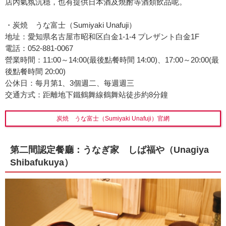
店內氣氛沉穩，也有提供日本酒及燒酎等酒類飲品呢。
・炭焼 うな富士（Sumiyaki Unafuji）
地址：愛知県名古屋市昭和区白金1-1-4 プレザント白金1F
電話：052-881-0067
營業時間：11:00～14:00(最後點餐時間 14:00)、17:00～20:00(最
後點餐時間 20:00)
公休日：每月第1、3個週二、毎週週三
交通方式：距離地下鐵鶴舞線鶴舞站徒步約8分鐘
炭焼 うな富士（Sumiyaki Unafuji）官網
第二間認定餐廳：うなぎ家 しば福や（Unagiya
Shibafukuya）