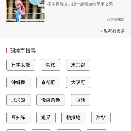
松本真理香小姐一起暢遊岐阜市之美
旅色編輯部
> 點我看更多
關鍵字搜尋
日本女優
島旅
東京都
沖繩縣
京都府
大阪府
北海道
優惠票券
拉麵
豆知識
絕景
拍攝地
甜點