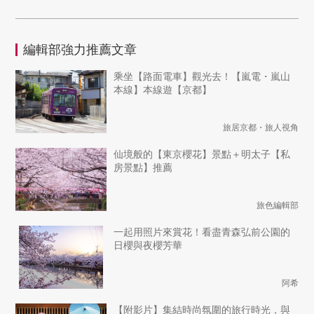
編輯部強力推薦文章
乘坐【路面電車】觀光去！【嵐電・嵐山
本線】本線遊【京都】
旅居京都・旅人視角
仙境般的【東京櫻花】景點＋明太子【私
房景點】推薦
旅色編輯部
一起用照片來賞花！看盡青森弘前公園的
日櫻與夜櫻芳華
阿希
【附影片】集結時尚氛圍的旅行時光，與