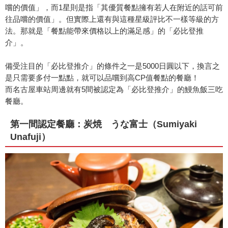
嚐的價值」，而1星則是指「其優質餐點擁有若人在附近的話可前
往品嚐的價值」。但實際上還有與這種星級評比不一樣等級的方
法。那就是「餐點能帶來價格以上的滿足感」的「必比登推
介」。
備受注目的「必比登推介」的條件之一是5000日圓以下，換言之
是只需要多付一點點，就可以品嚐到高CP值餐點的餐廳！
而名古屋車站周邊就有5間被認定為「必比登推介」的鰻魚飯三吃
餐廳。
第一間認定餐廳：炭焼 うな富士（Sumiyaki
Unafuji）