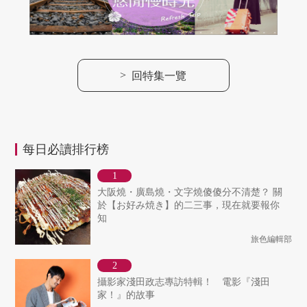
>
回特集一覽
每日必讀排行榜
大阪燒・廣島燒・文字燒傻傻分不清楚？ 關
於【お好み焼き】的二三事，現在就要報你
知
旅色編輯部
攝影家淺田政志專訪特輯！ 電影『淺田
家！』的故事