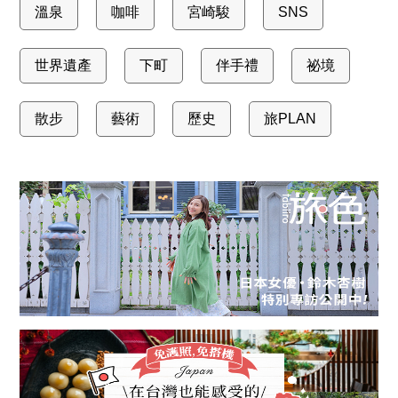
溫泉
咖啡
宮崎駿
SNS
世界遺產
下町
伴手禮
祕境
散步
藝術
歷史
旅PLAN