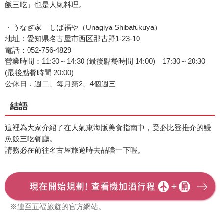
飯三吃」也是人氣料理。
・うなぎ家 しば福や（Unagiya Shibafukuya）
地址：愛知県名古屋市西区那古野1-23-10
電話：052-756-4829
營業時間：11:30～14:30 (最後點餐時間 14:00) 17:30～20:30
(最後點餐時間 20:00)
公休日：週二、每月第2、4個週三
結語
這裡為大家介紹了在人氣東海版美食指南中，受必比登推介的鰻
魚飯三吃餐廳。
請務必在前往名古屋旅遊時去品嚐一下喔。
※連至五福旅遊的官方網站。