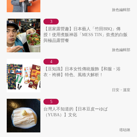
旅色編輯部
【居家露營趣】日本藝人「竹田BBQ」傳
授！使用煮飯神器「MESS TIN」炊煮的白飯
與極品露營餐
旅色編輯部
【豆知識】日本女性傳統服飾【和服・浴
衣・袴褲】特色、風格大解析！
日安・溫室
台灣人不知道的【日本豆皮ーゆば
（YUBA）】文化
塔咕咪