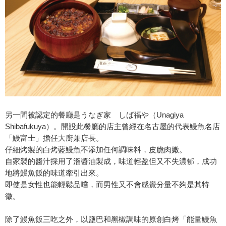
另一間被認定的餐廳是うなぎ家 しば福や（Unagiya
Shibafukuya）。開設此餐廳的店主曾經在名古屋的代表鰻魚名店
「鰻富士」擔任大廚兼店長。
仔細烤製的白烤藍鰻魚不添加任何調味料，皮脆肉嫩。
自家製的醬汁採用了溜醬油製成，味道輕盈但又不失濃郁，成功
地將鰻魚飯的味道牽引出來。
即使是女性也能輕鬆品嚐，而男性又不會感覺分量不夠是其特
徵。
除了鰻魚飯三吃之外，以鹽巴和黑椒調味的原創白烤「能量鰻魚