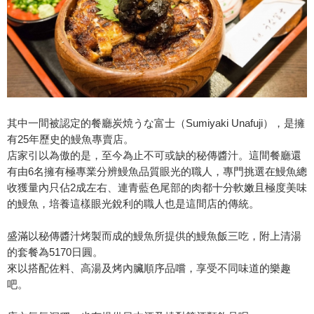
其中一間被認定的餐廳炭焼うな富士（Sumiyaki Unafuji），是擁
有25年歷史的鰻魚專賣店。
店家引以為傲的是，至今為止不可或缺的秘傳醬汁。這間餐廳還
有由6名擁有極專業分辨鰻魚品質眼光的職人，專門挑選在鰻魚總
收獲量內只佔2成左右、連青藍色尾部的肉都十分軟嫩且極度美味
的鰻魚，培養這樣眼光銳利的職人也是這間店的傳統。
盛滿以秘傳醬汁烤製而成的鰻魚所提供的鰻魚飯三吃，附上清湯
的套餐為5170日圓。
來以搭配佐料、高湯及烤內臟順序品嚐，享受不同味道的樂趣
吧。