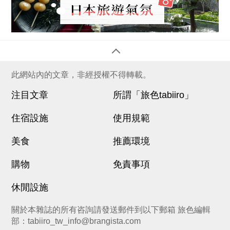
此網站內的文章，非經授權不得轉載。
注目文章
所謂「旅色tabiiro」
住宿設施
使用規範
美食
推薦環境
購物
免責事項
休閒設施
關於本雜誌的所有咨詢請發送郵件到以下郵箱 旅色編輯
部：
tabiiro_tw_info@brangista.com