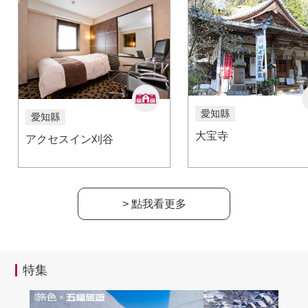
愛知縣
愛知縣
大宝寺
アクセスイン刈谷
> 點我看更多
特集