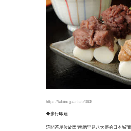
https://tabiiro.jp/article/363/
◆步行即達
這間茶屋位於因“南總里見八犬傳的日本城