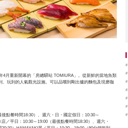
年4月重新開幕的「房總驛站 TOMIURA」。從新鮮的當地魚類
到、玩到的人氣觀光設施。可以品嚐到剛出爐的麵包及現磨咖
最後點餐時間18:30）、週六・日・國定假日：10:30～
A本店／平日：10:30～19:00（最後點餐時間18:30）、週六・
0:30）HAMAYAKI屋／平日：10:30～19:00（90分鐘吃到