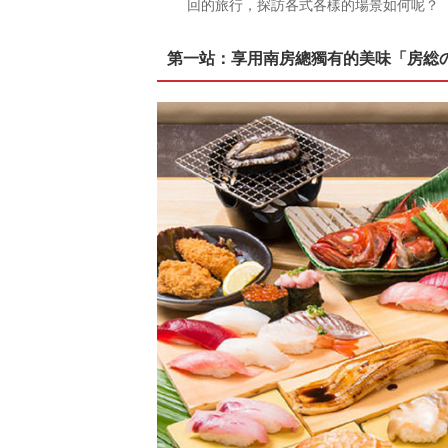
回的旅行，探訪各式各樣的場景如何呢？
第一站：享用南房總獨有的美味「房総の駅 とみ