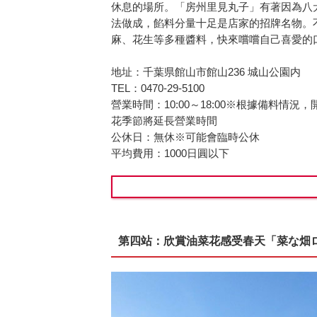
休息的場所。「房州里見丸子」有著因為八
法做成，餡料分量十足是店家的招牌名物。
麻、花生等多種醬料，快來嚐嚐自己喜愛的
地址：千葉県館山市館山236 城山公園内
TEL：0470-29-5100
營業時間：10:00～18:00※根據備料
花季節將延長營業時間
公休日：無休※可能會臨時公休
平均費用：1000日圓以下
第四站：欣賞油菜花感受春天「菜な畑ロード