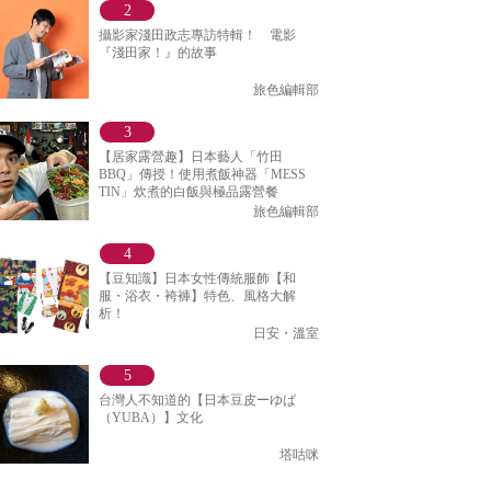
攝影家淺田政志專訪特輯！ 電影
『淺田家！』的故事
旅色編輯部
【居家露營趣】日本藝人「竹田
BBQ」傳授！使用煮飯神器「MESS
TIN」炊煮的白飯與極品露營餐
旅色編輯部
【豆知識】日本女性傳統服飾【和
服・浴衣・袴褲】特色、風格大解
析！
日安・溫室
台灣人不知道的【日本豆皮ーゆば
（YUBA）】文化
塔咕咪