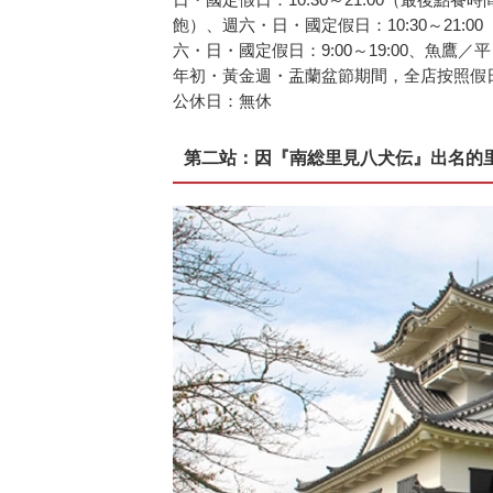
飽）、週六・日・國定假日：10:30～21:00（9
六・日・國定假日：9:00～19:00、魚鷹／平日
年初・黃金週・盂蘭盆節期間，全店按照假
公休日：無休
第二站：因『南総里見八犬伝』出名的