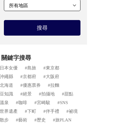
搜尋
關鍵字搜尋
#日本女優
#島旅
#東京都
#沖繩縣
#京都府
#大阪府
#北海道
#優惠票券
#拉麵
#豆知識
#絕景
#拍攝地
#甜點
#溫泉
#咖啡
#宮崎駿
#SNS
#世界遺產
#下町
#伴手禮
#祕境
#散步
#藝術
#歷史
#旅PLAN