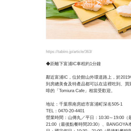
https://tabiiro.jp/article/363/
◆距離下富浦IC車程約1分鐘
鄰近富浦IC，位於館山外環道路上，於2019
到房總美食及特產品都可以在這裡吃到、買
啡的「Tomiura Cafe」相當受歡迎。
地址：千葉県南房総市富浦町深名505-1
TEL：0470-20-4401
營業時間：山傳丸／平日：10:30～19:00（
21:00（最後點餐時間20:30）、BANGOY
日・國定假日：10:30～21:00（最後點餐時間2