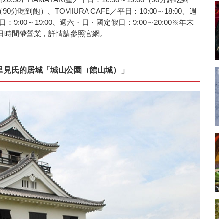
0分吃到飽）、TOMIURA CAFE／平日：10:00～18:00、週
：9:00～19:00、週六・日・國定假日：9:00～20:00※年末
日時間帶營業，詳情請參照官網。
里見氏的居城「城山公園（館山城）」