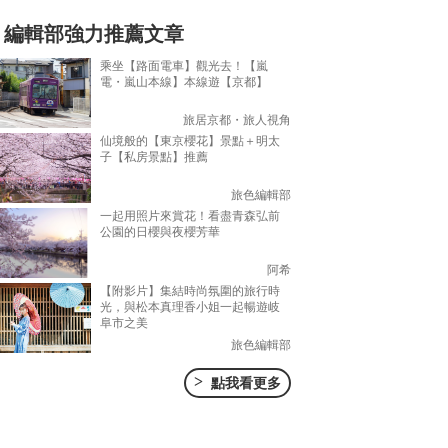
編輯部強力推薦文章
乘坐【路面電車】觀光去！【嵐
電・嵐山本線】本線遊【京都】
旅居京都・旅人視角
仙境般的【東京櫻花】景點＋明太
子【私房景點】推薦
旅色編輯部
一起用照片來賞花！看盡青森弘前
公園的日櫻與夜櫻芳華
阿希
【附影片】集結時尚氛圍的旅行時
光，與松本真理香小姐一起暢遊岐
阜市之美
旅色編輯部
>
點我看更多