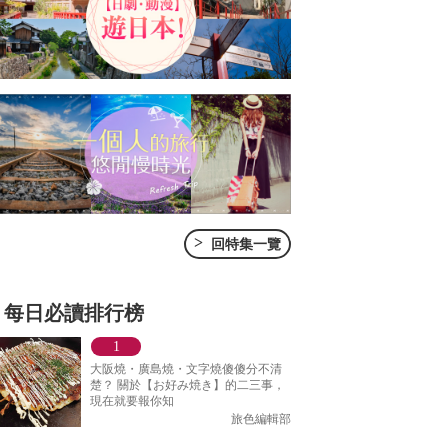
>
回特集一覽
每日必讀排行榜
大阪燒・廣島燒・文字燒傻傻分不清
楚？ 關於【お好み焼き】的二三事，
現在就要報你知
旅色編輯部