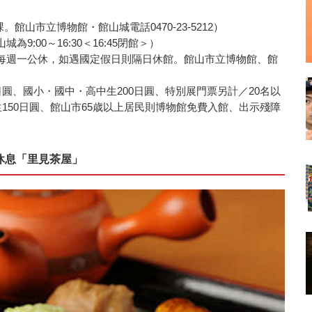
劃課。館山市立博物館・館山城電話0470-23-5212）
:00～16:30＜16:45閉館＞）
每週一公休，如遇國定假日則隔日休館。館山市立博物館、館
日圓、國小・國中・高中生200日圓、特別展門票另計／20名以
生150日圓、館山市65歳以上居民則博物館免費入館、出示殘障
休息「里見茶屋」