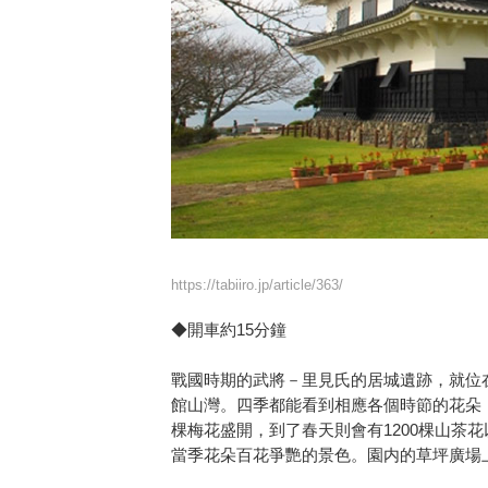
https://tabiiro.jp/article/363/
◆開車約15分鐘
戰國時期的武將－里見氏的居城遺跡，就位
館山灣。四季都能看到相應各個時節的花朵，
棵梅花盛開，到了春天則會有1200棵山茶花
當季花朵百花爭艷的景色。園内的草坪廣場