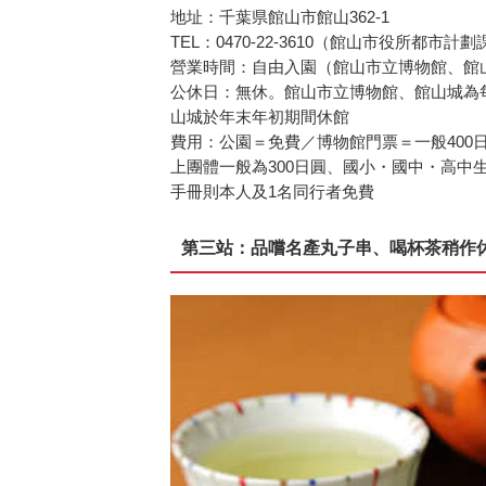
地址：千葉県館山市館山362-1
TEL：0470-22-3610（館山市役所都市計
營業時間：自由入園（館山市立博物館、館山城為9
公休日：無休。館山市立博物館、館山城為
山城於年末年初期間休館
費用：公園＝免費／博物館門票＝一般400
上團體一般為300日圓、國小・國中・高中
手冊則本人及1名同行者免費
第三站：品嚐名產丸子串、喝杯茶稍作