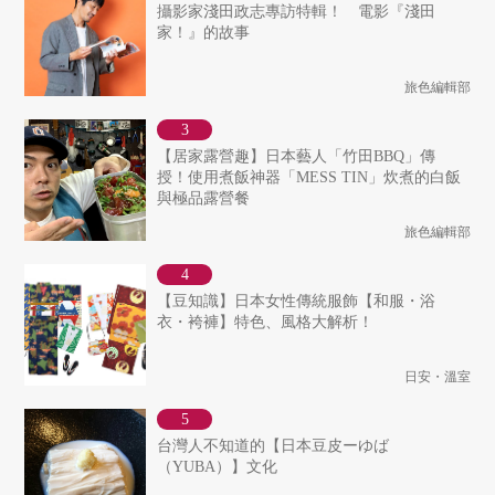
攝影家淺田政志專訪特輯！ 電影『淺田
家！』的故事
旅色編輯部
【居家露營趣】日本藝人「竹田BBQ」傳
授！使用煮飯神器「MESS TIN」炊煮的白飯
與極品露營餐
旅色編輯部
【豆知識】日本女性傳統服飾【和服・浴
衣・袴褲】特色、風格大解析！
日安・溫室
台灣人不知道的【日本豆皮ーゆば
（YUBA）】文化