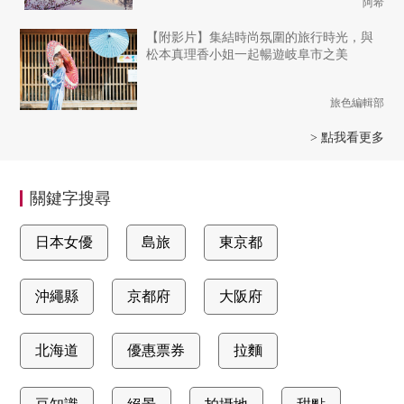
阿希
【附影片】集結時尚氛圍的旅行時光，與
松本真理香小姐一起暢遊岐阜市之美
旅色編輯部
> 點我看更多
關鍵字搜尋
日本女優
島旅
東京都
沖繩縣
京都府
大阪府
北海道
優惠票券
拉麵