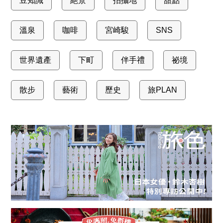
豆知識
絕景
拍攝地
甜點
溫泉
咖啡
宮崎駿
SNS
世界遺產
下町
伴手禮
祕境
散步
藝術
歷史
旅PLAN