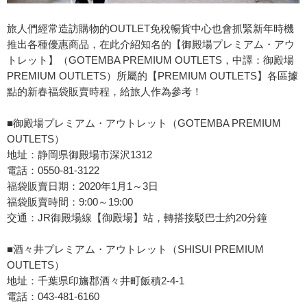
旅人們經常造訪購物的OUTLET免稅暢貨中心也會抓緊新年時機
推出各種優惠商品，在此介紹知名的【御殿場プレミアム・アウ
トレット】（GOTEMBA PREMIUM OUTLETS，中譯：御殿場
PREMIUM OUTLETS）所屬的【PREMIUM OUTLETS】各區據
點的新春福袋販賣時程，給旅人作為參考！
■御殿場プレミアム・アウトレット（GOTEMBA PREMIUM
OUTLETS）
地址：静岡県御殿場市深沢1312
電話：0550-81-3122
福袋販賣日期：2020年1月1～3日
福袋販賣時間：9:00～19:00
交通：JR御殿場線【御殿場】站，轉搭接駁巴士約20分鐘
■酒々井プレミアム・アウトレット（SHISUI PREMIUM
OUTLETS）
地址：千葉県印旛郡酒々井町飯積2-4-1
電話：043-481-6160