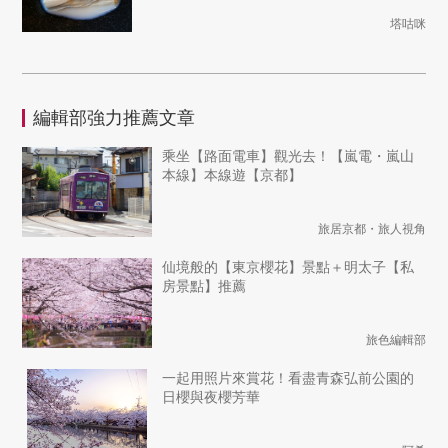
塔咕咪
編輯部強力推薦文章
乘坐【路面電車】觀光去！【嵐電・嵐山
本線】本線遊【京都】
旅居京都・旅人視角
仙境般的【東京櫻花】景點＋明太子【私
房景點】推薦
旅色編輯部
一起用照片來賞花！看盡青森弘前公園的
日櫻與夜櫻芳華