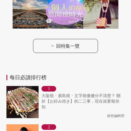
>
回特集一覽
每日必讀排行榜
大阪燒・廣島燒・文字燒傻傻分不清楚？ 關
於【お好み焼き】的二三事，現在就要報你
知
旅色編輯部