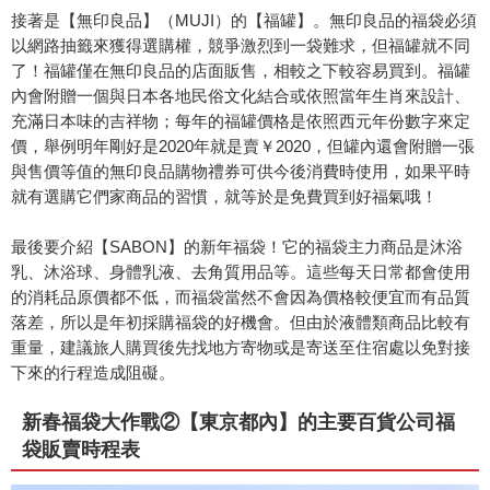
接著是【無印良品】（MUJI）的【福罐】。無印良品的福袋必須
以網路抽籤來獲得選購權，競爭激烈到一袋難求，但福罐就不同
了！福罐僅在無印良品的店面販售，相較之下較容易買到。福罐
內會附贈一個與日本各地民俗文化結合或依照當年生肖來設計、
充滿日本味的吉祥物；每年的福罐價格是依照西元年份數字來定
價，舉例明年剛好是2020年就是賣￥2020，但罐內還會附贈一張
與售價等值的無印良品購物禮券可供今後消費時使用，如果平時
就有選購它們家商品的習慣，就等於是免費買到好福氣哦！
最後要介紹【SABON】的新年福袋！它的福袋主力商品是沐浴
乳、沐浴球、身體乳液、去角質用品等。這些每天日常都會使用
的消耗品原價都不低，而福袋當然不會因為價格較便宜而有品質
落差，所以是年初採購福袋的好機會。但由於液體類商品比較有
重量，建議旅人購買後先找地方寄物或是寄送至住宿處以免對接
下來的行程造成阻礙。
新春福袋大作戰②【東京都內】的主要百貨公司福
袋販賣時程表