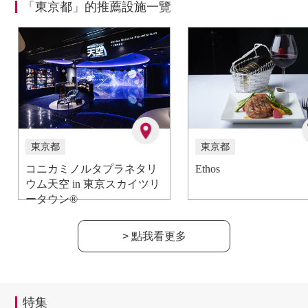
「東京都」的推薦設施一覽
東京都
東京都
コニカミノルタプラネタリ
Ethos
ウム天空 in 東京スカイツリ
ータウン®
> 點我看更多
特集