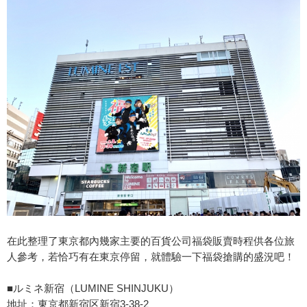
在此整理了東京都內幾家主要的百貨公司福袋販賣時程供各位旅
人參考，若恰巧有在東京停留，就體驗一下福袋搶購的盛況吧！
■ルミネ新宿（LUMINE SHINJUKU）
地址：東京都新宿区新宿3-38-2