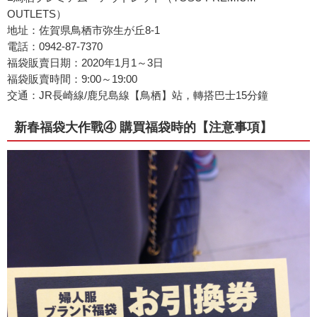
OUTLETS）
地址：佐賀県鳥栖市弥生が丘8-1
電話：0942-87-7370
福袋販賣日期：2020年1月1～3日
福袋販賣時間：9:00～19:00
交通：JR長崎線/鹿兒島線【鳥栖】站，轉搭巴士15分鐘
新春福袋大作戰④ 購買福袋時的【注意事項】