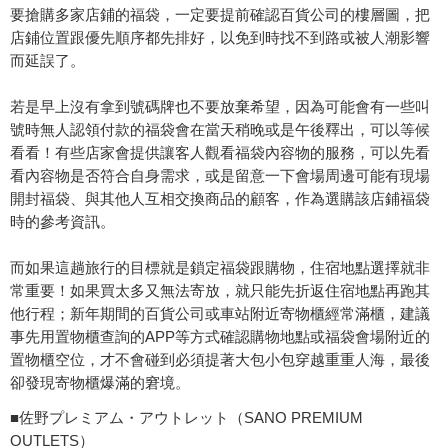
要搶購多家店鋪的福袋，一定要提前確認百貨公司的樓層圖，把
店鋪位置跟優先順序都先排好，以免到時找不到路或被人潮影響
而延誤了。
若是早上沒有拿到號碼牌也不要放棄希望，因為可能會有一些叫
號時無人認領付款的福袋會在當天稍晚或是午後釋出，可以等候
看看！有些店家會提供讓客人觀看福袋內容物的服務，可以先看
看內容物是否符合自身需求，或是留意一下會場周邊可能有現場
開封福袋、與其他人互相交換商品的顧客，作為選購該店鋪福袋
時的參考資訊。
而如果這趟旅行的目標就是鎖定福袋跟購物，住宿地點選擇就非
常重要！如果買太多又無法寄放，就只能先折返住宿地點再跑其
他行程；新年期間的百貨公司或車站附近寄物櫃經常滿櫃，建議
事先用置物櫃查詢的APP等方式確認購物地點或福袋會場附近的
置物櫃空位，才不會碰到必須提著大包小包穿越重重人海，最後
卻發現寄物櫃爆滿的窘境。
■佐野プレミアム・アウトレット（SANO PREMIUM
OUTLETS）