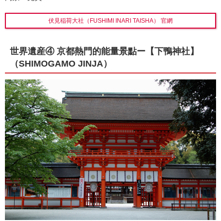
伏見稲荷大社（FUSHIMI INARI TAISHA） 官網
世界遺産④ 京都熱門的能量景點ー【下鴨神社】
（SHIMOGAMO JINJA）