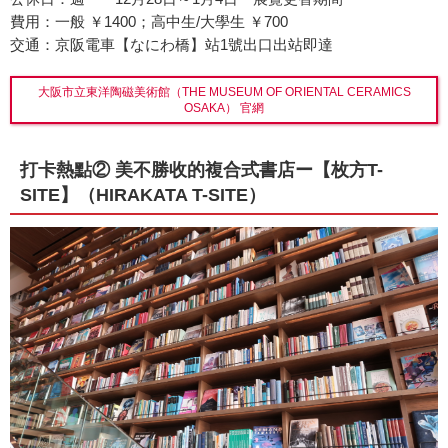
費用：一般 ￥1400；高中生/大學生 ￥700
交通：京阪電車【なにわ橋】站1號出口出站即達
大阪市立東洋陶磁美術館（THE MUSEUM OF ORIENTAL CERAMICS
OSAKA） 官網
打卡熱點② 美不勝收的複合式書店ー【枚方T-
SITE】（HIRAKATA T-SITE）