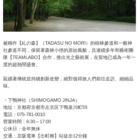
被稱作【糺の森】（TADASU NO MORI）的樹林參道和一般神
社參道不同，保留著森林小徑的原始風貌，且連續多年和藝術團
隊【TEAMLABO】合作，推出光之藝術展，在當地已成為一年一
度的超熱鬧盛會。
延續著傳統並持續創新改變，絕對值得旅人們前往走訪、細細品
味。
・下鴨神社（SHIMOGAMO JINJA）
地址：京都府京都市左京区下鴨泉川町59
電話：075-781-0010
營業時間：6:30～17:00
公休日：全年無休
交通：京阪電車【出町柳】站徒步12分鐘