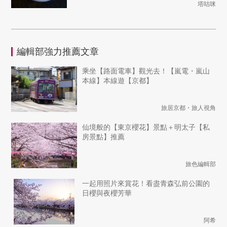
塔咕咪
編輯部強力推薦文章
乘坐【路面電車】觀光去！【嵐電・嵐山
本線】本線遊【京都】
旅居京都・旅人視角
仙境般的【東京櫻花】景點＋明太子【私
房景點】推薦
旅色編輯部
一起用照片來賞花！看盡青森弘前公園的
日櫻與夜櫻芳華
阿希