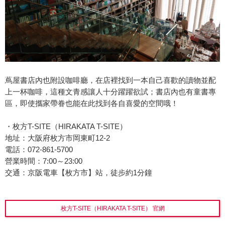
蔦屋書店內也附設咖啡廳，在店裡找到一本自己喜歡的讀物並配
上一杯咖啡，這種文青感讓人十分躍躍欲試；書店內也有童書專
區，即使攜家帶眷也能在此找到各自喜愛的空間哦！
・枚方T-SITE（HIRAKATA T-SITE）
地址：大阪府枚方市岡東町12-2
電話：072-861-5700
營業時間：7:00～23:00
交通：京阪電車【枚方市】站，徒步約1分鐘
枚方T-SITE（HIRAKATA T-SITE） 官網