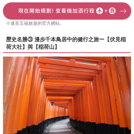
※連至五福旅遊的官方網站。
歷史名勝③ 漫步千本鳥居中的健行之旅ー【伏見稲
荷大社】與【稲荷山】