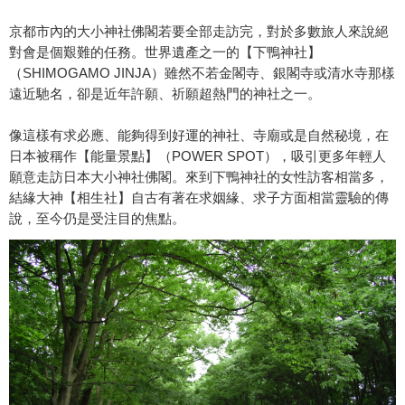
京都市內的大小神社佛閣若要全部走訪完，對於多數旅人來說絕
對會是個艱難的任務。世界遺產之一的【下鴨神社】
（SHIMOGAMO JINJA）雖然不若金閣寺、銀閣寺或清水寺那樣
遠近馳名，卻是近年許願、祈願超熱門的神社之一。
像這樣有求必應、能夠得到好運的神社、寺廟或是自然秘境，在
日本被稱作【能量景點】（POWER SPOT），吸引更多年輕人
願意走訪日本大小神社佛閣。來到下鴨神社的女性訪客相當多，
結緣大神【相生社】自古有著在求姻緣、求子方面相當靈驗的傳
說，至今仍是受注目的焦點。