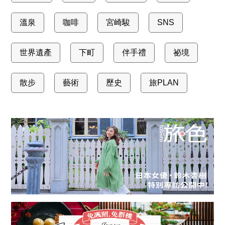
溫泉
咖啡
宮崎駿
SNS
世界遺產
下町
伴手禮
祕境
散步
藝術
歷史
旅PLAN