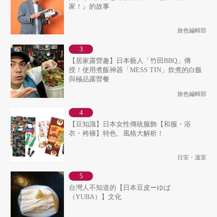
家！』的故事
旅色編輯部
【居家露營趣】日本藝人「竹田BBQ」傳
授！使用煮飯神器「MESS TIN」炊煮的白飯
與極品露營餐
旅色編輯部
【豆知識】日本女性傳統服飾【和服・浴
衣・袴褲】特色、風格大解析！
日安・溫室
台灣人不知道的【日本豆皮ーゆば
（YUBA）】文化