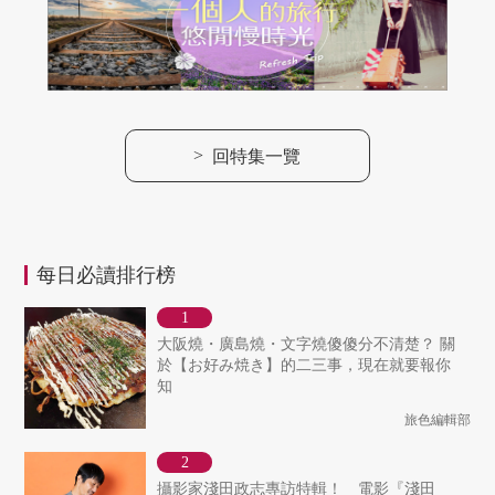
>
回特集一覽
每日必讀排行榜
大阪燒・廣島燒・文字燒傻傻分不清楚？ 關
於【お好み焼き】的二三事，現在就要報你
知
旅色編輯部
攝影家淺田政志專訪特輯！ 電影『淺田