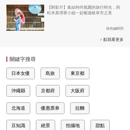
【附影片】集結時尚氛圍的旅行時光，與
松本真理香小姐一起暢遊岐阜市之美
旅色編輯部
> 點我看更多
關鍵字搜尋
日本女優
島旅
東京都
沖繩縣
京都府
大阪府
北海道
優惠票券
拉麵
豆知識
絕景
拍攝地
甜點