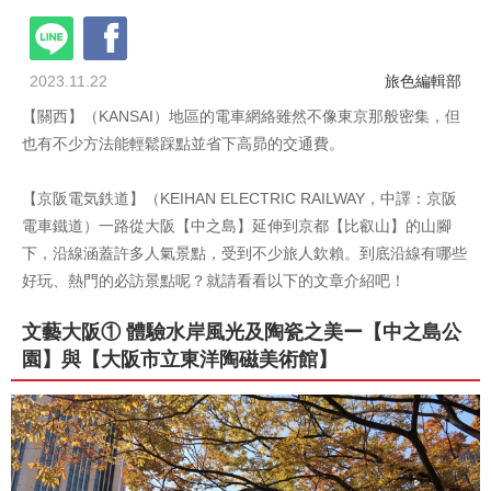
2023.11.22
旅色編輯部
【關西】（KANSAI）地區的電車網絡雖然不像東京那般密集，但
也有不少方法能輕鬆踩點並省下高昴的交通費。
【京阪電気鉄道】（KEIHAN ELECTRIC RAILWAY，中譯：京阪
電車鐵道）一路從大阪【中之島】延伸到京都【比叡山】的山腳
下，沿線涵蓋許多人氣景點，受到不少旅人欽賴。到底沿線有哪些
好玩、熱門的必訪景點呢？就請看看以下的文章介紹吧！
文藝大阪① 體驗水岸風光及陶瓷之美ー【中之島公
園】與【大阪市立東洋陶磁美術館】