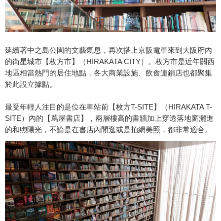
延續著中之島公園的文藝氣息，再次搭上京阪電車來到大阪府內
的衛星城市【枚方市】（HIRAKATA CITY）。枚方市是近年關西
地區相當熱門的居住地點，各大商業設施、飲食連鎖店也都聚集
於此設立據點。
最受年輕人注目的是位在車站前【枚方T-SITE】（HIRAKATA T-
SITE）內的【蔦屋書店】，兩層樓高的書牆加上穿透落地窗灑進
的和煦陽光，不論是在書店內閒逛或是拍網美照，都非常適合。