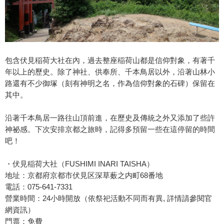
包含伏見稲荷大社在內，過去整座稲荷山都是信仰對象，有著千
年以上的歷史。除了神社、供奉所、千本鳥居以外，沿著山林小
路還有不少御塚（刻有神明之名，作為信仰對象的石碑）保留在
其中。
沿著千本鳥居一路往山頂前進，在歷史及傳統之外又添加了些許
神祕感。下次安排京都之旅時，記得多預留一些在這停留的時間
吧！
・伏見稲荷大社（FUSHIMI INARI TAISHA）
地址：京都府京都市伏見区深草薮之内町68番地
電話：075-641-7331
營業時間：24小時開放（依祭祀活動不同而有異, 詳情請參閱官
網資訊）
門票：免費