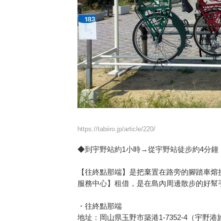
https://tabiiro.jp/article/220/
◆到宇野站約1小時→從宇野站徒步約4分鐘
【往終點那端】是把棄置在路旁的腳踏車熔
服務中心】租借，是在島內周邊散步的好幫
・往終點那端
地址：岡山県玉野市築港1-7352-4（宇野