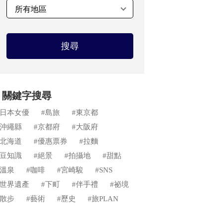
搜尋
關鍵字搜尋
#日本女優
#島旅
#東京都
#沖繩縣
#京都府
#大阪府
#北海道
#優惠票券
#拉麵
#豆知識
#絕景
#拍攝地
#甜點
#溫泉
#咖啡
#宮崎駿
#SNS
#世界遺產
#下町
#伴手禮
#祕境
#散步
#藝術
#歷史
#旅PLAN