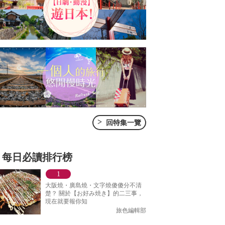
>
回特集一覽
每日必讀排行榜
大阪燒・廣島燒・文字燒傻傻分不清
楚？ 關於【お好み焼き】的二三事，
現在就要報你知
旅色編輯部