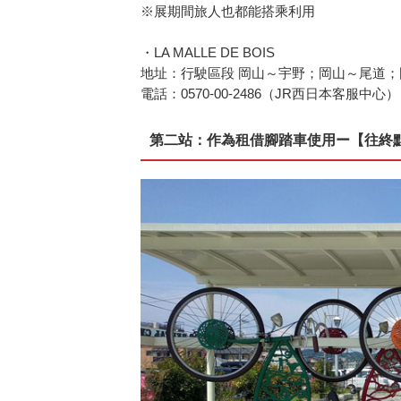
※展期間旅人也都能搭乘利用
・LA MALLE DE BOIS
地址：行駛區段 岡山～宇野；岡山～尾道
電話：0570-00-2486（JR西日本客服中心）
第二站：作為租借腳踏車使用ー【往終