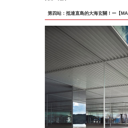
第四站：抵達直島的大海玄關！ー【MARINE