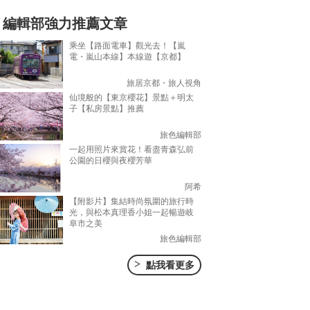
編輯部強力推薦文章
乘坐【路面電車】觀光去！【嵐
電・嵐山本線】本線遊【京都】
旅居京都・旅人視角
仙境般的【東京櫻花】景點＋明太
子【私房景點】推薦
旅色編輯部
一起用照片來賞花！看盡青森弘前
公園的日櫻與夜櫻芳華
阿希
【附影片】集結時尚氛圍的旅行時
光，與松本真理香小姐一起暢遊岐
阜市之美
旅色編輯部
>
點我看更多