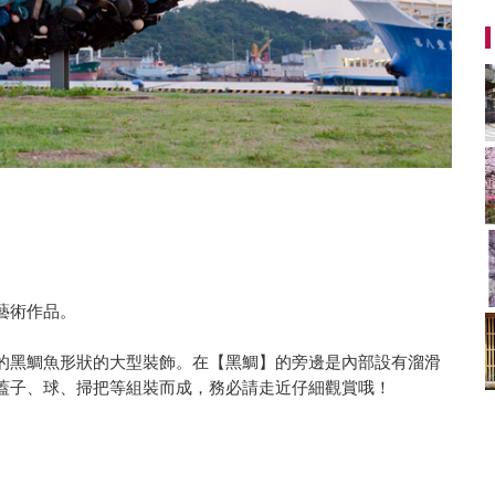
藝術作品。
的黑鯛魚形狀的大型裝飾。在【黑鯛】的旁邊是內部設有溜滑
蓋子、球、掃把等組裝而成，務必請走近仔細觀賞哦！