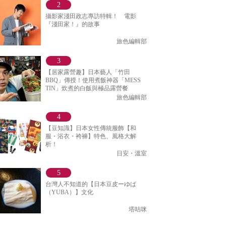
攝影家淺田政志專訪特輯！ 電影
『淺田家！』的故事
旅色編輯部
【居家露營趣】日本藝人「竹田
BBQ」傳授！使用煮飯神器「MESS
TIN」炊煮的白飯與極品露營餐
旅色編輯部
【豆知識】日本女性傳統服飾【和
服・浴衣・袴褲】特色、風格大解
析！
日安・溫室
台灣人不知道的【日本豆皮ーゆば
（YUBA）】文化
塔咕咪