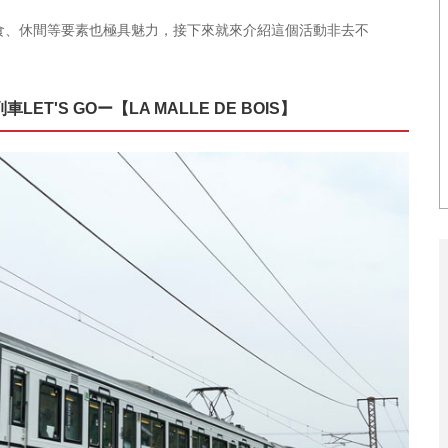
食、休間等要素也極具魅力，接下來就來介紹這個活動非去不
'S GOー【LA MALLE DE BOIS】