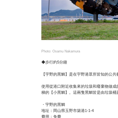
Photo: Osamu Nakamura
◆步行約5分鐘
【宇野的黑鯛】是在宇野港眾所皆知的公共
使用從港口附近收集來的垃圾和廢棄物做成
梯的【小黑鯛】。這兩隻黑鯛皆是由垃圾桶
・宇野的黑鯛
地址：岡山県玉野市築港1-1-4
費用：免費