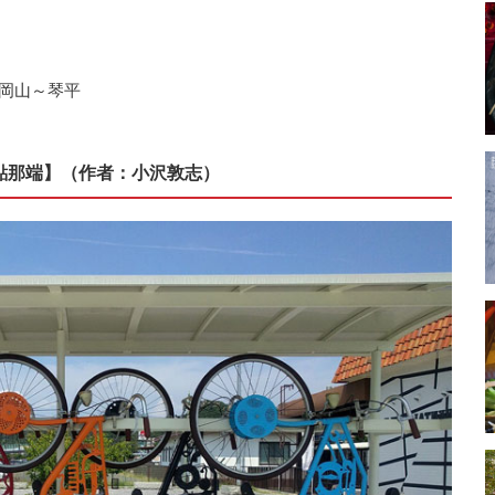
；岡山～琴平
點那端】（作者：小沢敦志）