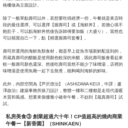
格柵做為立面設計。
除了一般單點壽司以外，若想要吃得經濟一些，午餐就是來店時
段的最佳選擇。可以選擇【握壽司】或【海鮮丼】。若擔心填不
飽肚子，可以點海鮮丼然後告訴師傅要加飯（大盛り）。當然也
可以犒賞自己一下，點【精選握壽司套餐】。
壽司所選用的海鮮魚類食材，都是早上從魚市場新鮮配送到的，
而蔵真壽司的醋飯是使用顏色較深的米醋，因此壽司飯會看起來
較一般壽司顏色還深。然後吃壽司當然不能少了味噌湯，店裡的
味噌湯是使用魚雜一起下去熬煮，能夠喝到海鮮的鮮味。
此外，內部空間為【芦沢啓治】（ASHIZAWA KEIJI，中譯：蘆
澤啟治）建築事務所操刀設計，整體一樓和二樓都是走現代溫暖
木質和風感。想要來個優雅小確幸午餐，不妨到【蔵真壽司】試
試。
私房美食③ 創業超過六十年！CP值超高的燒肉商業
午餐ー【新香園】（SHINKAEN）