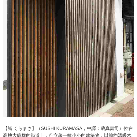
【鮨 くらまさ】（SUSHI KURAMASA，中譯：蔵真壽司）位在
高樓大廈群的街道上，佇立著一幢小小的建築物，以簡約溫暖木