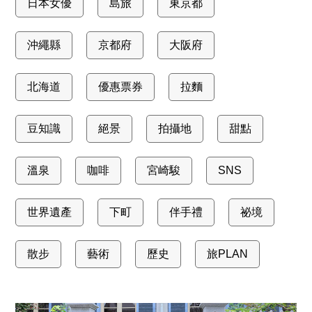
日本女優
島旅
東京都
沖繩縣
京都府
大阪府
北海道
優惠票券
拉麵
豆知識
絕景
拍攝地
甜點
溫泉
咖啡
宮崎駿
SNS
世界遺產
下町
伴手禮
祕境
散步
藝術
歷史
旅PLAN