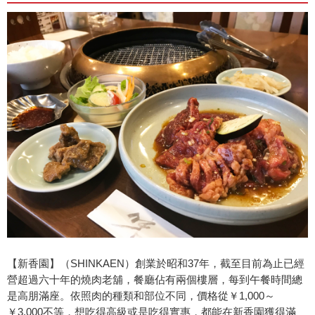
【新香園】（SHINKAEN）創業於昭和37年，截至目前為止已經
營超過六十年的燒肉老舖，餐廳佔有兩個樓層，每到午餐時間總
是高朋滿座。依照肉的種類和部位不同，價格從￥1,000～
￥3,000不等，想吃得高級或是吃得實惠，都能在新香園獲得滿