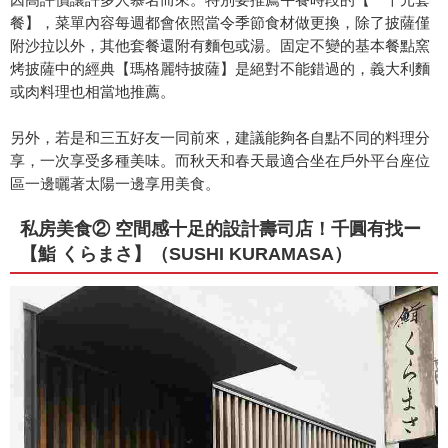
餐】，菜單內容每週都會依照當令季節食材做更換，除了披薩僅
附沙拉以外，其他套餐還附有麵包或湯。固定不變的基本餐點窯
烤披薩中的經典【瑪格麗特披薩】是絕對不能錯過的，義大利麵
或肉料理也相當地推薦。
另外，若是和三五好友一同前來，建議能夠各自點不同的料理分
享，一次享受多種美味。而秋天和春天最適合坐在戶外平台座位
區一邊曬著太陽一邊享用美食。
私房美食② 空間感十足的設計壽司店！千圓有找ー
【鮨 くらまさ】（SUSHI KURAMASA）