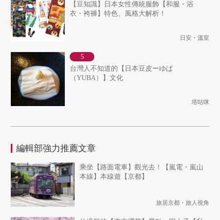
【豆知識】日本女性傳統服飾【和服・浴
衣・袴褲】特色、風格大解析！
日安・溫室
台灣人不知道的【日本豆皮ーゆば
（YUBA）】文化
塔咕咪
編輯部強力推薦文章
乘坐【路面電車】觀光去！【嵐電・嵐山
本線】本線遊【京都】
旅居京都・旅人視角