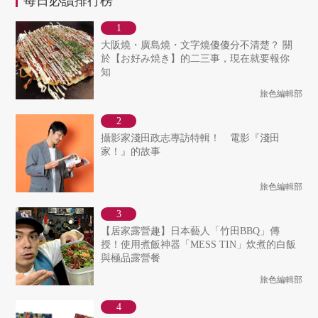
每日必讀排行榜
大阪燒・廣島燒・文字燒傻傻分不清楚？ 關
於【お好み焼き】的二三事，現在就要報你
知
旅色編輯部
攝影家淺田政志專訪特輯！ 電影『淺田
家！』的故事
旅色編輯部
【居家露營趣】日本藝人「竹田BBQ」傳
授！使用煮飯神器「MESS TIN」炊煮的白飯
與極品露營餐
旅色編輯部