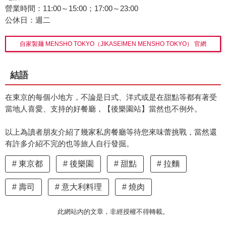
營業時間：11:00～15:00；17:00～23:00
公休日：週二
自家製麺 MENSHO TOKYO（JIKASEIMEN MENSHO TOKYO） 官網
結語
在東京的每個小地方，不論是日式、洋式或是在甜點等都有著受
當地人喜愛、支持的好餐廳，【後樂園站】當然也不例外。
以上為讀者朋友介紹了幾家私房餐廳等待您來味蕾挑戰，當然還
有許多介紹不完的也等旅人自行發掘。
東京都
後樂園
甜點
拉麵
壽司
意大利料理
燒肉
此網站內的文章，非經授權不得轉載。