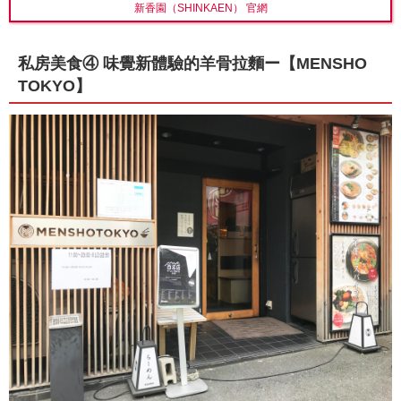
新香園（SHINKAEN） 官網
私房美食④ 味覺新體驗的羊骨拉麵ー【MENSHO
TOKYO】