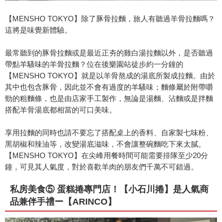
【MENSHO TOKYO】除了豚骨拉麵，旅人有聽過羊骨拉麵嗎？
這將是味覺新體驗。
最常聽到的豚骨拉麵或是最近正夯的雞白湯拉麵以外，是否聽過
帶點羊騷味的羊骨拉麵？位在後樂園站徒步約一分鐘的
【MENSHO TOKYO】就是以羊骨熬成的湯底所製成拉麵。由於
其中也包含豚骨，因此並不會有過度的羊騷味；麵條屬於附帶嚼
勁的粗麵條，也是由店家手工製作，無論是湯麵、沾麵或是拌麵
搭配羊骨湯底都相當的可口美味。
享用拉麵的同時也請不要忘了搭配桌上的香料、自家製七味粉、
黑胡椒和辣油等，改變湯底滋味，不會讓整碗麵吃下來太膩。
【MENSHO TOKYO】在尖峰用餐時間可能需要排隊至少20分
鐘，可見其人氣度，對於喜歡羊肉的朋友們千萬不可錯過。
私房美食⑤ 蛋糕捲專門店！【小石川捲】是人氣商
品兼伴手禮ー【ARINCO】