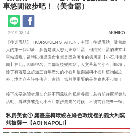
車悠閒散步吧！（美食篇）
2019.08.14
AKIHIKO
【後楽園駅】（KORAKUEN STATION，中譯：後樂園站）雖然給
人的第一個印象，多會是讓人想到東京巨蛋，但由於巨蛋的成立比
車站還晚，當時以後樂園命名就是因為著名的德川家【小石川後樂
園】在此，因而得名。而鄰近後樂園站，人文薈萃的小石川區域，
除了有著建立超過三百年歷史的小石川後樂園與小石川植物園之
外，境內亦有許多佛寺、古蹟，當然更重要的是美食也不少喲！
接下來要為讀者朋友介紹不同風味的私房餐廳，若有前往巨蛋參加
活動、看球賽或是到小石川散步走走的時候，不彷前往飽餐一頓。
私房美食① 露臺座椅環繞在綠色環境裡的義大利窯
烤披薩ー【AOI NAPOLI】