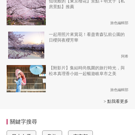
仙境般的【東京櫻花】景點＋明太子【私
房景點】推薦
旅色編輯部
一起用照片來賞花！看盡青森弘前公園的
日櫻與夜櫻芳華
阿希
【附影片】集結時尚氛圍的旅行時光，與
松本真理香小姐一起暢遊岐阜市之美
旅色編輯部
> 點我看更多
關鍵字搜尋