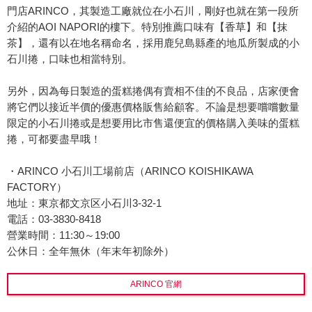
門店ARINCO，其製造工廠就位在小石川，剛好也就在第一段所
介紹的AOI NAPORI的樓下。特別推薦口味有【香草】和【抹
茶】，還有以在地名稱命名，採用鹿兒島縣產的地瓜所製成的小
石川捲，口味也相當特別。
另外，因為每日製造的蛋糕捲偶有賣相不佳的不良品，店家便會
將它們以接近半價的優惠價格販售給顧客。不論是想要嚐嚐數量
限定的小石川捲或是想要用比市售還便宜的價格購入美味的蛋糕
捲，可都要盡早哦！
・ARINCO 小石川工場前店（ARINCO KOISHIKAWA
FACTORY）
地址：東京都文京区小石川3-32-1
電話：03-3830-8418
營業時間：11:30～19:00
公休日：全年無休（年末年初除外）
ARINCO 官網