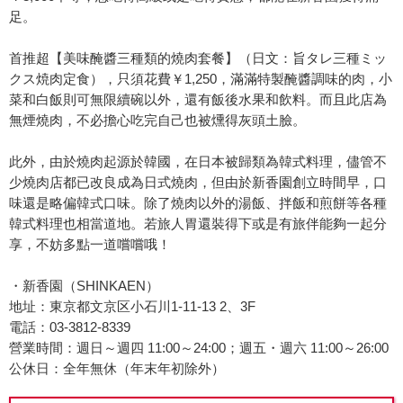
足。
首推超【美味醃醬三種類的燒肉套餐】（日文：旨タレ三種ミッ
クス焼肉定食），只須花費￥1,250，滿滿特製醃醬調味的肉，小
菜和白飯則可無限續碗以外，還有飯後水果和飲料。而且此店為
無煙燒肉，不必擔心吃完自己也被燻得灰頭土臉。
此外，由於燒肉起源於韓國，在日本被歸類為韓式料理，儘管不
少燒肉店都已改良成為日式燒肉，但由於新香園創立時間早，口
味還是略偏韓式口味。除了燒肉以外的湯飯、拌飯和煎餅等各種
韓式料理也相當道地。若旅人胃還裝得下或是有旅伴能夠一起分
享，不妨多點一道嚐嚐哦！
・新香園（SHINKAEN）
地址：東京都文京区小石川1-11-13 2、3F
電話：03-3812-8339
營業時間：週日～週四 11:00～24:00；週五・週六 11:00～26:00
公休日：全年無休（年末年初除外）