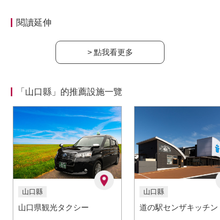
閱讀延伸
> 點我看更多
「山口縣」的推薦設施一覽
山口縣
山口縣
山口県観光タクシー
道の駅センザキッチン