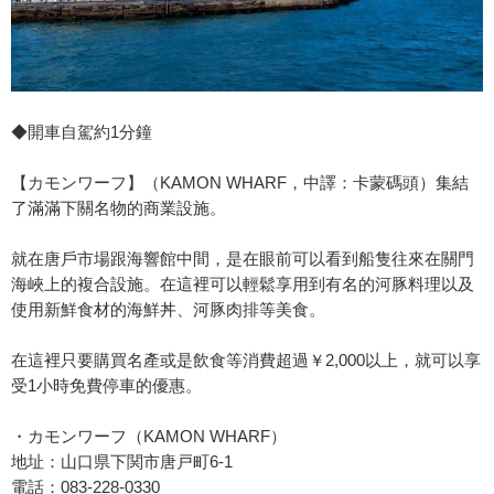
◆開車自駕約1分鐘
【カモンワーフ】（KAMON WHARF，中譯：卡蒙碼頭）集結
了滿滿下關名物的商業設施。
就在唐戶市場跟海響館中間，是在眼前可以看到船隻往來在關門
海峽上的複合設施。在這裡可以輕鬆享用到有名的河豚料理以及
使用新鮮食材的海鮮丼、河豚肉排等美食。
在這裡只要購買名產或是飲食等消費超過￥2,000以上，就可以享
受1小時免費停車的優惠。
・カモンワーフ（KAMON WHARF）
地址：山口県下関市唐戸町6-1
電話：083-228-0330