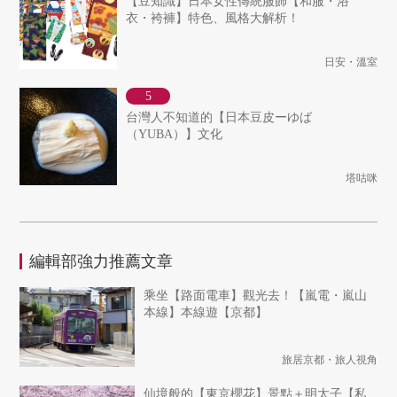
【豆知識】日本女性傳統服飾【和服・浴
衣・袴褲】特色、風格大解析！
日安・溫室
台灣人不知道的【日本豆皮ーゆば
（YUBA）】文化
塔咕咪
編輯部強力推薦文章
乘坐【路面電車】觀光去！【嵐電・嵐山
本線】本線遊【京都】
旅居京都・旅人視角
仙境般的【東京櫻花】景點＋明太子【私