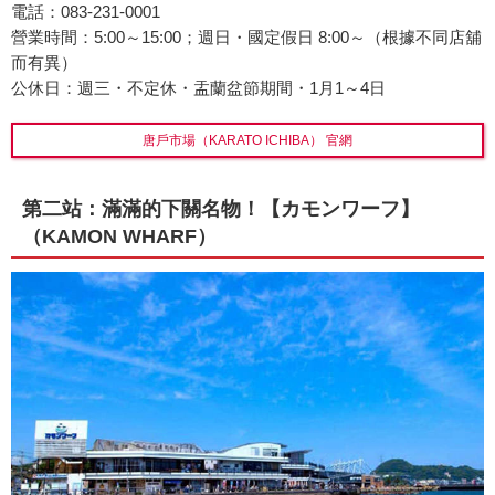
電話：083-231-0001
營業時間：5:00～15:00；週日・國定假日 8:00～（根據不同店舖
而有異）
公休日：週三・不定休・盂蘭盆節期間・1月1～4日
唐戶市場（KARATO ICHIBA） 官網
第二站：滿滿的下關名物！【カモンワーフ】
（KAMON WHARF）