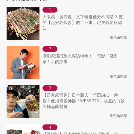
大阪燒・廣島燒・文字燒傻傻分不清楚？ 關
於【お好み焼き】的二三事，現在就要報你
知
旅色編輯部
攝影家淺田政志專訪特輯！ 電影『淺田
家！』的故事
旅色編輯部
【居家露營趣】日本藝人「竹田BBQ」傳
授！使用煮飯神器「MESS TIN」炊煮的白飯
與極品露營餐
旅色編輯部