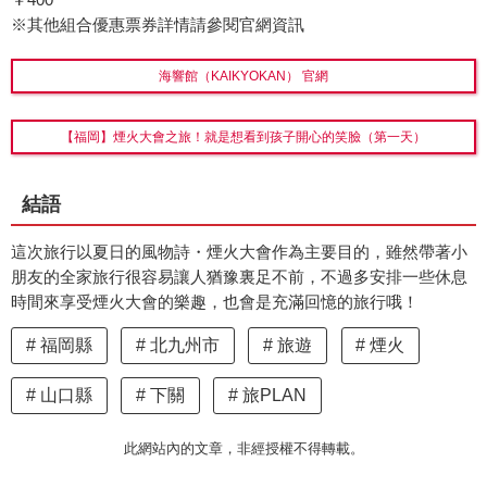
※其他組合優惠票券詳情請參閱官網資訊
海響館（KAIKYOKAN） 官網
【福岡】煙火大會之旅！就是想看到孩子開心的笑臉（第一天）
結語
這次旅行以夏日的風物詩・煙火大會作為主要目的，雖然帶著小
朋友的全家旅行很容易讓人猶豫裏足不前，不過多安排一些休息
時間來享受煙火大會的樂趣，也會是充滿回憶的旅行哦！
福岡縣
北九州市
旅遊
煙火
山口縣
下關
旅PLAN
此網站內的文章，非經授權不得轉載。