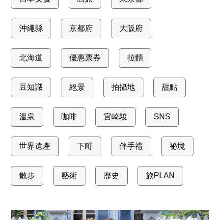
沖繩縣
京都府
大阪府
北海道
優惠票券
拉麵
豆知識
絕景
拍攝地
甜點
溫泉
咖啡
宮崎駿
SNS
世界遺產
下町
伴手禮
祕境
散步
藝術
歷史
旅PLAN