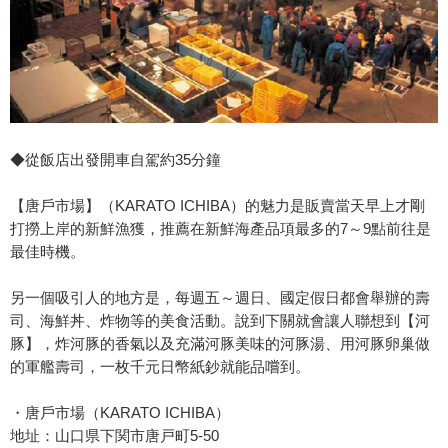
◆從飯店出發開車自駕約35分鐘
【唐戶市場】（KARATO ICHIBA）的魅力是販賣當天早上才剛
打撈上岸的新鮮漁獲，推薦在新鮮海產品項最多的7～9點前往是
最佳時機。
另一個吸引人的地方是，每週五～週日、國定假日都會舉辦的壽
司、海鮮丼、炸物等的美食活動。說到下關就會讓人聯想到【河
豚】，炸河豚的香氣以及充滿河豚美味的河豚湯、用河豚卵巢做
的軍艦壽司，一枚千元日幣紙鈔就能品嚐到。
・唐戶市場（KARATO ICHIBA）
地址：山口県下関市唐戸町5-50