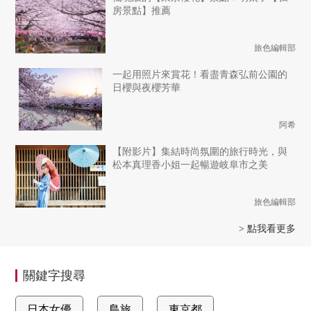
房景點】推薦
旅色編輯部
一起用照片來賞花！看盡青森弘前公園的
日櫻與夜櫻芳華
阿希
【附影片】集結時尚氛圍的旅行時光，與
松本真理香小姐一起暢遊岐阜市之美
旅色編輯部
> 點我看更多
關鍵字搜尋
日本女優
島旅
東京都