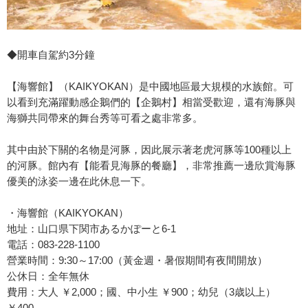
◆開車自駕約3分鐘
【海響館】（KAIKYOKAN）是中國地區最大規模的水族館。可
以看到充滿躍動感企鵝們的【企鵝村】相當受歡迎，還有海豚與
海獅共同帶來的舞台秀等可看之處非常多。
其中由於下關的名物是河豚，因此展示著老虎河豚等100種以上
的河豚。館內有【能看見海豚的餐廳】，非常推薦一邊欣賞海豚
優美的泳姿一邊在此休息一下。
・海響館（KAIKYOKAN）
地址：山口県下関市あるかぽーと6-1
電話：083-228-1100
營業時間：9:30～17:00（黃金週・暑假期間有夜間開放）
公休日：全年無休
費用：大人 ￥2,000；國、中小生 ￥900；幼兒（3歳以上）
￥400