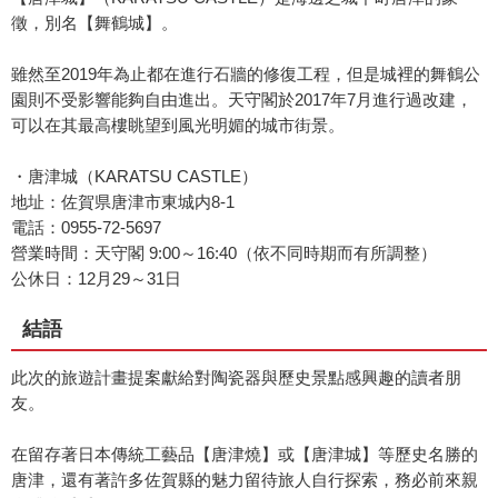
徵，別名【舞鶴城】。
雖然至2019年為止都在進行石牆的修復工程，但是城裡的舞鶴公
園則不受影響能夠自由進出。天守閣於2017年7月進行過改建，
可以在其最高樓眺望到風光明媚的城市街景。
・唐津城（KARATSU CASTLE）
地址：佐賀県唐津市東城内8-1
電話：0955-72-5697
營業時間：天守閣 9:00～16:40（依不同時期而有所調整）
公休日：12月29～31日
結語
此次的旅遊計畫提案獻給對陶瓷器與歷史景點感興趣的讀者朋
友。
在留存著日本傳統工藝品【唐津燒】或【唐津城】等歷史名勝的
唐津，還有著許多佐賀縣的魅力留待旅人自行探索，務必前來親