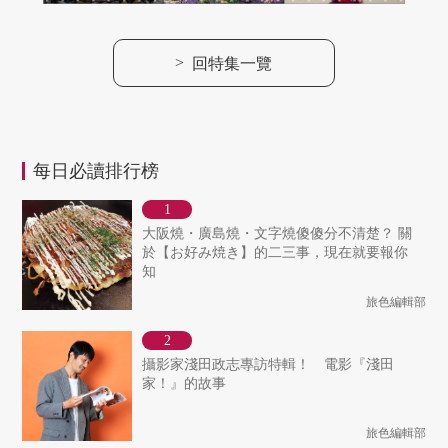
>
回特集一覽
每日必讀排行榜
大阪燒・廣島燒・文字燒傻傻分不清楚？ 關
於【お好み焼き】的二三事，現在就要報你
知
旅色編輯部
攝影家淺田政志專訪特輯！ 電影『淺田
家！』的故事
旅色編輯部