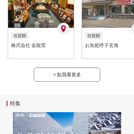
佐賀縣
佐賀縣
株式会社 金龍窯
お魚処呼子玄海
> 點我看更多
特集