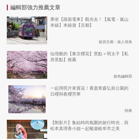
編輯部強力推薦文章
乘坐【路面電車】觀光去！【嵐電・嵐山
本線】本線遊【京都】
旅居京都・旅人視角
仙境般的【東京櫻花】景點＋明太子【私
房景點】推薦
旅色編輯部
一起用照片來賞花！看盡青森弘前公園的
日櫻與夜櫻芳華
阿希
【附影片】集結時尚氛圍的旅行時光，與
松本真理香小姐一起暢遊岐阜市之美