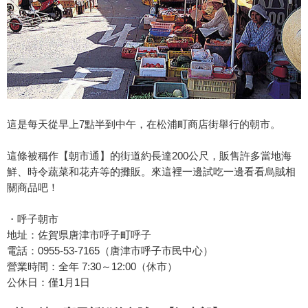
這是每天從早上7點半到中午，在松浦町商店街舉行的朝市。
這條被稱作【朝市通】的街道約長達200公尺，販售許多當地海
鮮、時令蔬菜和花卉等的攤販。來這裡一邊試吃一邊看看烏賊相
關商品吧！
・呼子朝市
地址：佐賀県唐津市呼子町呼子
電話：0955-53-7165（唐津市呼子市民中心）
營業時間：全年 7:30～12:00（休市）
公休日：僅1月1日