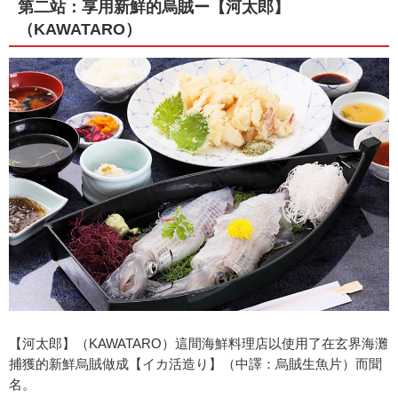
第二站：享用新鮮的烏賊ー【河太郎】
（KAWATARO）
【河太郎】（KAWATARO）這間海鮮料理店以使用了在玄界海灘
捕獲的新鮮烏賊做成【イカ活造り】（中譯：烏賊生魚片）而聞
名。