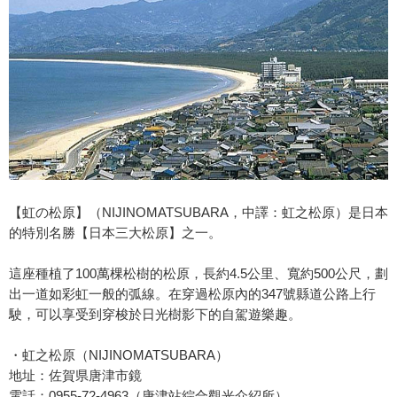
【虹の松原】（NIJINOMATSUBARA，中譯：虹之松原）是日本
的特別名勝【日本三大松原】之一。
這座種植了100萬棵松樹的松原，長約4.5公里、寬約500公尺，劃
出一道如彩虹一般的弧線。在穿過松原內的347號縣道公路上行
駛，可以享受到穿梭於日光樹影下的自駕遊樂趣。
・虹之松原（NIJINOMATSUBARA）
地址：佐賀県唐津市鏡
電話：0955-72-4963（唐津站綜合觀光介紹所）