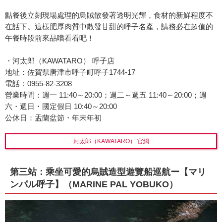
點餐後立刻現場處理的烏賊散發著透明光輝，食材的新鮮程度不
在話下。這樣肥厚肉質中散發甘甜的呼子名產，請務必在超值的
午餐時段前來品嚐看看吧！
・河太郎（KAWATARO） 呼子店
地址：佐賀県唐津市呼子町呼子1744-17
電話：0955-82-3208
營業時間：週一 11:40～20:00；週二～週五 11:40～20:00；週
六・週日・國定假日 10:40～20:00
公休日：盂蘭盆節・年末年初
河太郎（KAWATARO） 官網
第三站：乘坐可愛的烏賊造型遊覽船巡航ー【マリ
ンパル呼子】（MARINE PAL YOBUKO）