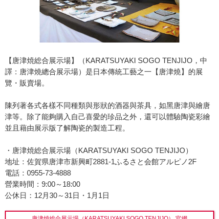
【唐津焼総合展示場】（KARATSUYAKI SOGO TENJIJO，中
譯：唐津燒總合展示場）是日本傳統工藝之一【唐津燒】的展
覽・販賣場。
陳列著各式各樣不同種類與形狀的酒器與茶具，如黑唐津與繪唐
津等。除了能夠購入自己喜愛的珍品之外，還可以體驗陶瓷彩繪
並且藉由展示版了解陶瓷的製造工程。
・唐津焼総合展示場（KARATSUYAKI SOGO TENJIJO）
地址：佐賀県唐津市新興町2881-1ふるさと会館アルピノ2F
電話：0955-73-4888
營業時間：9:00～18:00
公休日：12月30～31日・1月1日
唐津焼総合展示場（KARATSUYAKI SOGO TENJIJO） 官網