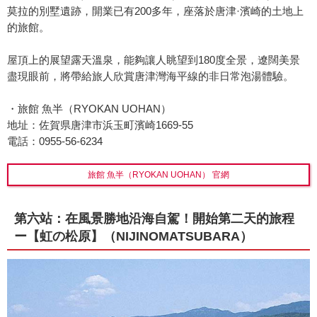
莫拉的別墅遺跡，開業已有200多年，座落於唐津·濱崎的土地上
的旅館。
屋頂上的展望露天溫泉，能夠讓人眺望到180度全景，遼闊美景
盡現眼前，將帶給旅人欣賞唐津灣海平線的非日常泡湯體驗。
・旅館 魚半（RYOKAN UOHAN）
地址：佐賀県唐津市浜玉町濱崎1669-55
電話：0955-56-6234
旅館 魚半（RYOKAN UOHAN） 官網
第六站：在風景勝地沿海自駕！開始第二天的旅程
ー【虹の松原】（NIJINOMATSUBARA）