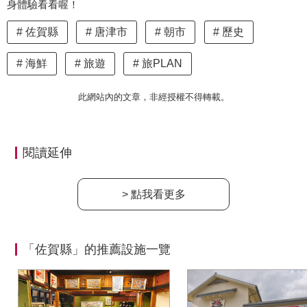
身體驗看看喔！
佐賀縣
唐津市
朝市
歷史
海鮮
旅遊
旅PLAN
此網站內的文章，非經授權不得轉載。
閱讀延伸
> 點我看更多
「佐賀縣」的推薦設施一覽