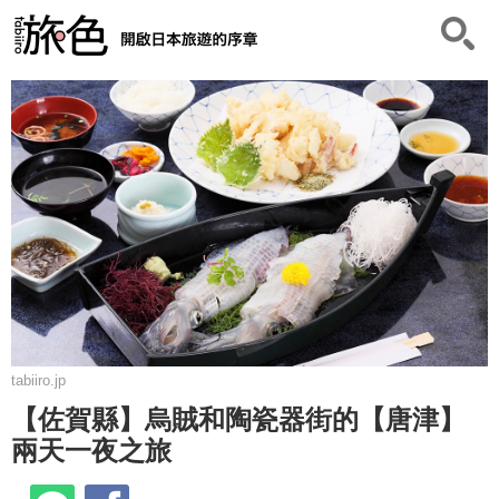
tabiiro.jp
【佐賀縣】烏賊和陶瓷器街的【唐津】
兩天一夜之旅