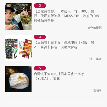
【居家露營趣】日本藝人「竹田BBQ」傳
授！使用煮飯神器「MESS TIN」炊煮的白飯
與極品露營餐
旅色編輯部
【豆知識】日本女性傳統服飾【和服・浴
衣・袴褲】特色、風格大解析！
日安・溫室
台灣人不知道的【日本豆皮ーゆば
（YUBA）】文化
塔咕咪