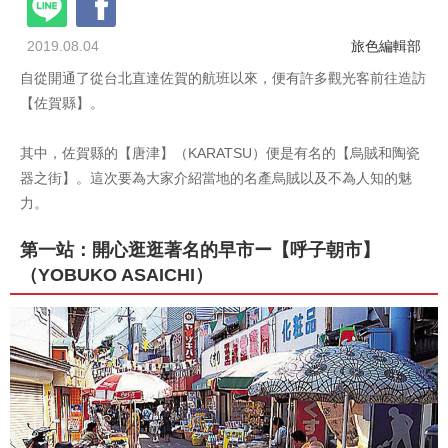
2019.08.04
旅色編輯部
自從開通了從台北直達佐賀的航班以來，便有許多觀光客前往造訪
【佐賀縣】。
其中，佐賀縣的【唐津】（KARATSU）便是有名的【烏賊和陶瓷
器之街】。這次要為大家介紹當地的名產烏賊以及不為人知的魅
力。
第一站：開心逛逛著名的早市ー【呼子朝市】
（YOBUKO ASAICHI）