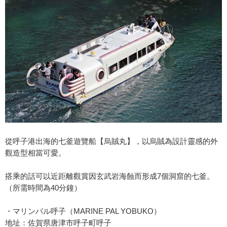
從呼子港出海的七釜遊覽船【烏賊丸】，以烏賊為設計靈感的外
觀造型相當可愛。
搭乘的話可以近距離觀賞因玄武岩海蝕而形成7個洞窟的七釜。
（所需時間為40分鐘）
・マリンパル呼子（MARINE PAL YOBUKO）
地址：佐賀県唐津市呼子町呼子