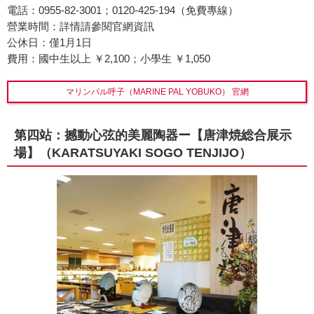
電話：0955-82-3001；0120-425-194（免費專線）
營業時間：詳情請參閱官網資訊
公休日：僅1月1日
費用：國中生以上 ￥2,100；小學生 ￥1,050
マリンパル呼子（MARINE PAL YOBUKO） 官網
第四站：撼動心弦的美麗陶器ー【唐津焼総合展示
場】（KARATSUYAKI SOGO TENJIJO）