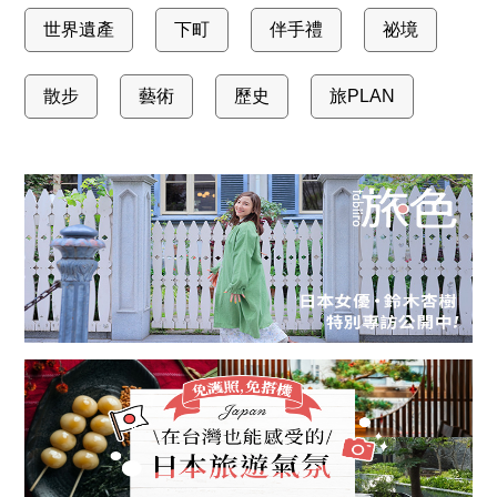
世界遺產
下町
伴手禮
祕境
散步
藝術
歷史
旅PLAN