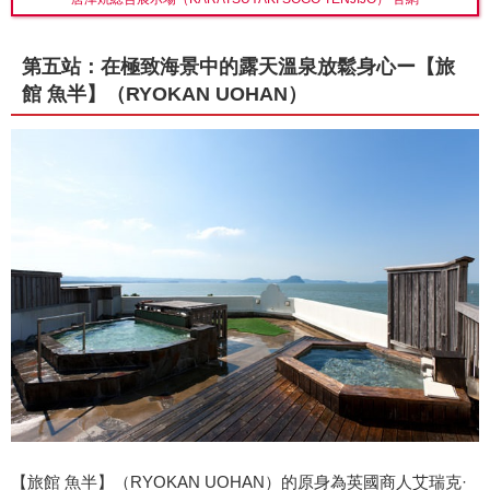
第五站：在極致海景中的露天溫泉放鬆身心ー【旅
館 魚半】（RYOKAN UOHAN）
【旅館 魚半】（RYOKAN UOHAN）的原身為英國商人艾瑞克·