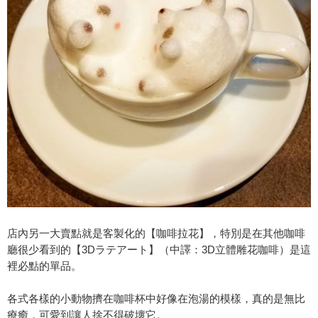
店內另一大賣點就是客製化的【咖啡拉花】，特別是在其他咖啡
廳很少看到的【3Dラテアート】（中譯：3D立體雕花咖啡）是這
裡必點的單品。
各式各樣的小動物擠在咖啡杯中好像在泡湯的模樣，真的是無比
療癒，可愛到讓人捨不得破壞它。