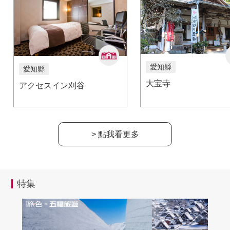
愛知縣
愛知縣
大宝寺
アクセスイン刈谷
> 點我看更多
特集