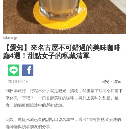
tabiiro.jp
【愛知】來名古屋不可錯過的美味咖啡
廳4選！甜點女子的私藏清單
2019.06.16
日安・溫室
到日本旅行，行程不外乎就是觀光、購物，然後累了找間小店坐下
來休息一下吧？！一口香醇美味的咖啡，再加上美味的甜點、鹹
食，總能療癒旅途中的所有疲憊。
此次，就從私藏已久的甜點口袋名單中，選出4間有質感又美味的
咖啡廳與讀者朋友們分享。