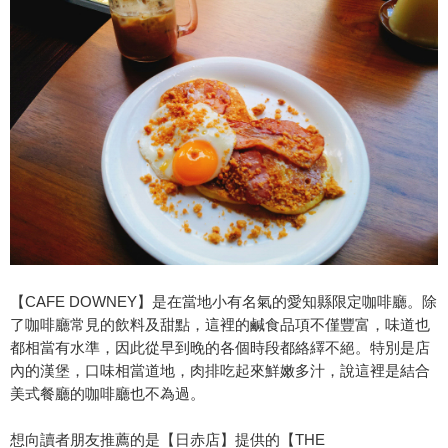
【CAFE DOWNEY】是在當地小有名氣的愛知縣限定咖啡廳。除
了咖啡廳常見的飲料及甜點，這裡的鹹食品項不僅豐富，味道也
都相當有水準，因此從早到晚的各個時段都絡繹不絕。特別是店
內的漢堡，口味相當道地，肉排吃起來鮮嫩多汁，說這裡是結合
美式餐廳的咖啡廳也不為過。
想向讀者朋友推薦的是【日赤店】提供的【THE