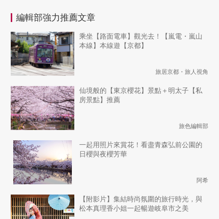
編輯部強力推薦文章
乘坐【路面電車】觀光去！【嵐電・嵐山
本線】本線遊【京都】
旅居京都・旅人視角
仙境般的【東京櫻花】景點＋明太子【私
房景點】推薦
旅色編輯部
一起用照片來賞花！看盡青森弘前公園的
日櫻與夜櫻芳華
阿希
【附影片】集結時尚氛圍的旅行時光，與
松本真理香小姐一起暢遊岐阜市之美