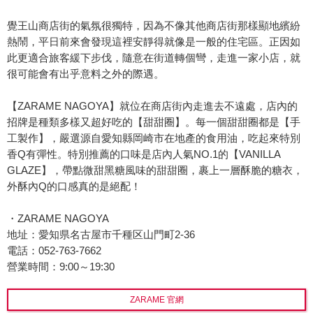
覺王山商店街的氣氛很獨特，因為不像其他商店街那樣顯地繽紛
熱鬧，平日前來會發現這裡安靜得就像是一般的住宅區。正因如
此更適合旅客緩下步伐，隨意在街道轉個彎，走進一家小店，就
很可能會有出乎意料之外的際遇。
【ZARAME NAGOYA】就位在商店街內走進去不遠處，店內的
招牌是種類多樣又超好吃的【甜甜圈】。每一個甜甜圈都是【手
工製作】，嚴選源自愛知縣岡崎市在地產的食用油，吃起來特別
香Q有彈性。特別推薦的口味是店內人氣NO.1的【VANILLA
GLAZE】，帶點微甜黑糖風味的甜甜圈，裹上一層酥脆的糖衣，
外酥內Q的口感真的是絕配！
・ZARAME NAGOYA
地址：愛知県名古屋市千種区山門町2-36
電話：052-763-7662
營業時間：9:00～19:30
ZARAME 官網