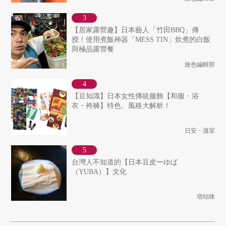
【居家露營趣】日本藝人「竹田BBQ」傳
授！使用煮飯神器「MESS TIN」炊煮的白飯
與極品露營餐
旅色編輯部
【豆知識】日本女性傳統服飾【和服・浴
衣・袴褲】特色、風格大解析！
日安・溫室
台灣人不知道的【日本豆皮ーゆば
（YUBA）】文化
塔咕咪