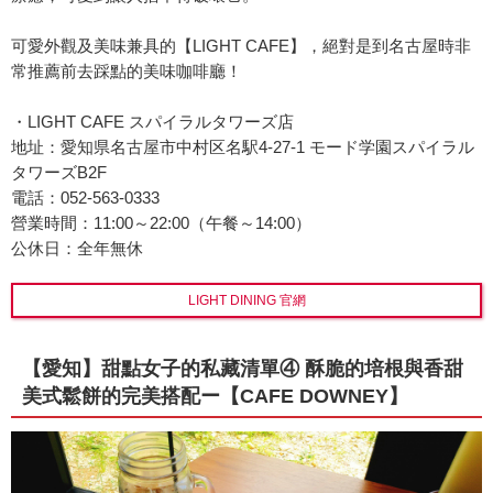
可愛外觀及美味兼具的【LIGHT CAFE】，絕對是到名古屋時非
常推薦前去踩點的美味咖啡廳！
・LIGHT CAFE スパイラルタワーズ店
地址：愛知県名古屋市中村区名駅4-27-1 モード学園スパイラル
タワーズB2F
電話：052-563-0333
營業時間：11:00～22:00（午餐～14:00）
公休日：全年無休
LIGHT DINING 官網
【愛知】甜點女子的私藏清單④ 酥脆的培根與香甜
美式鬆餅的完美搭配ー【CAFE DOWNEY】