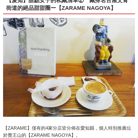
【愛知】甜點女子的私藏清單② 藏身名古屋文青
街道的絕品甜甜圈ー【ZARAME NAGOYA】
【ZARAME】僅有的4家分店皆分佈在愛知縣，個人特別推薦位
於覺王山的【ZARAME NAGOYA】。