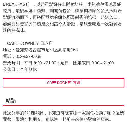
BREAKFAST】，以起司鬆餅佐上酥脆培根、半熟荷包蛋以及餅
乾屑，最後再淋上糖漿。劃開荷包蛋，讓濃稠滑順的蛋黃液隨著
鬆餅流淌而下，再搭配酥脆的餅乾屑及鹹香的培根一起送入口，
鹹鹹甜甜豐富的口感層次相當令人驚艷，是只要吃過一次就會著
迷的好滋味。
・CAFE DOWNEY 日赤店
地址：愛知県名古屋市昭和区高峯町168
電話：052-837-0068
營業時間：平日 9:30～21:30；週日・國定假日 9:30～21:00
公休日：全年無休
CAFE DOWNEY 官網
結語
此次分享的4間咖啡廳，不知道有沒有哪一家讓你心動了呢？這幾
間都非常適合和朋友、姐妹淘一起前去來個小聚會的店家。