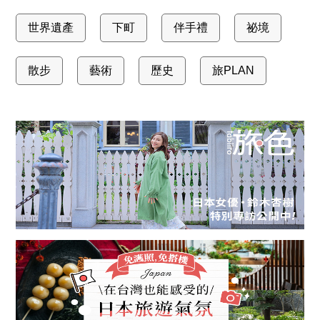
世界遺產
下町
伴手禮
祕境
散步
藝術
歷史
旅PLAN