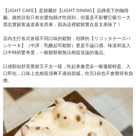
【LIGHT CAFE】是隸屬於【LIGHT DINING】品牌底下的咖啡
廳。雖然目前只有在愛知縣才吃得到，但還是不影響它吸引一大
票忠實顧客遠道慕名而來，因為這裡鬆餅實在是太美味了！
店內主打各式各樣不同口味的鬆餅，招牌的【リコッタチーズパ
ンケーキ】（中譯：乳酪起司鬆餅）更是不論口感、味道和送入
口中時的驚奇度，一般鬆餅都無法相提並論的逸品。
口感類似舒芙蕾卻又不太一樣，吃起來像雲朵一般蓬鬆輕盈、入
口即化，口味上也相當清爽不過份甜膩，吃完1份也不會覺得有負
擔。