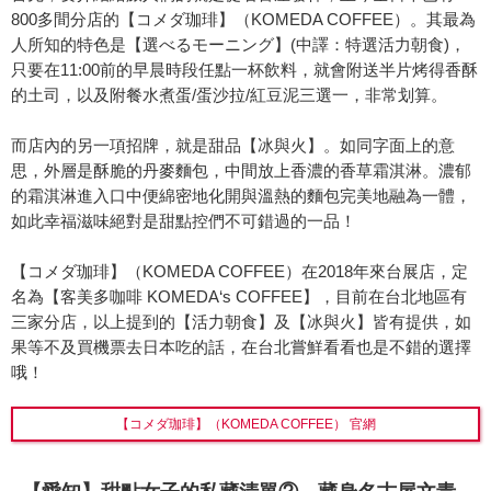
800多間分店的【コメダ珈琲】（KOMEDA COFFEE）。其最為
人所知的特色是【選べるモーニング】(中譯：特選活力朝食)，
只要在11:00前的早晨時段任點一杯飲料，就會附送半片烤得香酥
的土司，以及附餐水煮蛋/蛋沙拉/紅豆泥三選一，非常划算。
而店內的另一項招牌，就是甜品【冰與火】。如同字面上的意
思，外層是酥脆的丹麥麵包，中間放上香濃的香草霜淇淋。濃郁
的霜淇淋進入口中便綿密地化開與溫熱的麵包完美地融為一體，
如此幸福滋味絕對是甜點控們不可錯過的一品！
【コメダ珈琲】（KOMEDA COFFEE）在2018年來台展店，定
名為【客美多咖啡 KOMEDA‘s COFFEE】，目前在台北地區有
三家分店，以上提到的【活力朝食】及【冰與火】皆有提供，如
果等不及買機票去日本吃的話，在台北嘗鮮看看也是不錯的選擇
哦！
【コメダ珈琲】（KOMEDA COFFEE） 官網