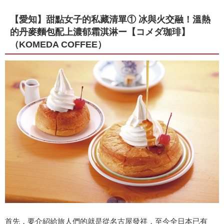
【愛知】甜點女子的私藏清單① 冰與火交融！溫熱
的丹麥麵包配上濃郁霜淇淋ー【コメダ珈琲】
（KOMEDA COFFEE）
首先，要介紹給旅人們的就是從名古屋發祥，至今全日本已有