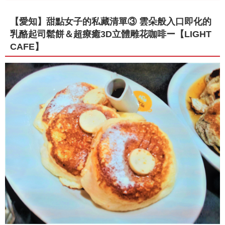
【愛知】甜點女子的私藏清單③ 雲朵般入口即化的
乳酪起司鬆餅＆超療癒3D立體雕花咖啡ー【LIGHT
CAFE】