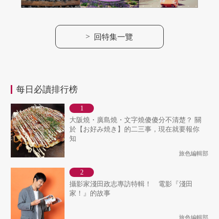
>
回特集一覽
每日必讀排行榜
大阪燒・廣島燒・文字燒傻傻分不清楚？ 關
於【お好み焼き】的二三事，現在就要報你
知
旅色編輯部
攝影家淺田政志專訪特輯！ 電影『淺田
家！』的故事
旅色編輯部