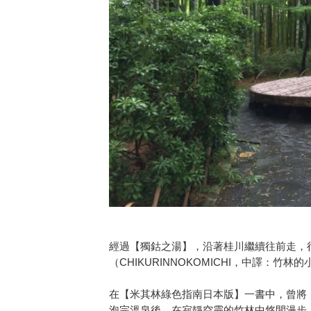
經過【獨鈷之湯】，沿著桂川繼續往前走，
（CHIKURINNOKOMICHI，中譯：竹林
在【米其林綠色指南日本版】一書中，曾將
泡完溫泉後，在寂靜空靈的竹林中悠閒漫步