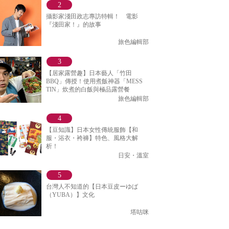
攝影家淺田政志專訪特輯！ 電影
『淺田家！』的故事
旅色編輯部
【居家露營趣】日本藝人「竹田
BBQ」傳授！使用煮飯神器「MESS
TIN」炊煮的白飯與極品露營餐
旅色編輯部
【豆知識】日本女性傳統服飾【和
服・浴衣・袴褲】特色、風格大解
析！
日安・溫室
台灣人不知道的【日本豆皮ーゆば
（YUBA）】文化
塔咕咪