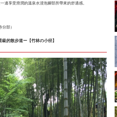
美景一邊享受滑潤的溫泉水浸泡腳部所帶來的舒適感。
善寺分部）
星級的散步道ー【竹林の小径】