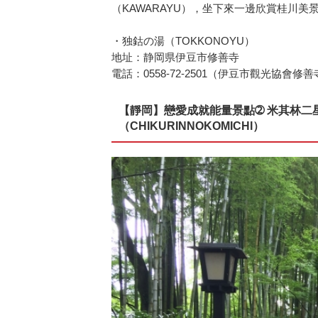
（KAWARAYU），坐下來一邊欣賞桂川
・独鈷の湯（TOKKONOYU）
地址：静岡県伊豆市修善寺
電話：0558-72-2501（伊豆市觀光協會修
【靜岡】戀愛成就能量景點➁ 米其林二
（CHIKURINNOKOMICHI）