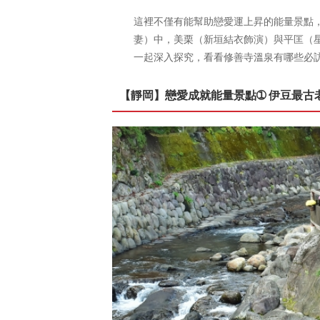
這裡不僅有能幫助戀愛運上昇的能量景點
妻）中，美栗（新垣結衣飾演）與平匡（
一起深入探究，看看修善寺溫泉有哪些必
【靜岡】戀愛成就能量景點➀ 伊豆最古老