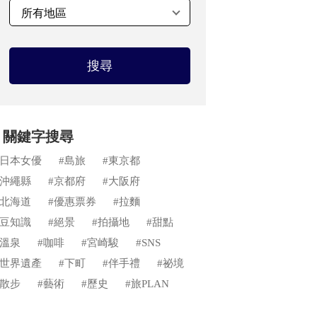
搜尋
關鍵字搜尋
#日本女優
#島旅
#東京都
#沖繩縣
#京都府
#大阪府
#北海道
#優惠票券
#拉麵
#豆知識
#絕景
#拍攝地
#甜點
#溫泉
#咖啡
#宮崎駿
#SNS
#世界遺產
#下町
#伴手禮
#祕境
#散步
#藝術
#歷史
#旅PLAN