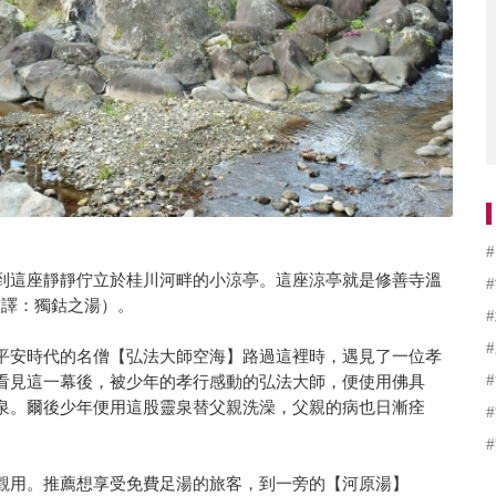
到這座靜靜佇立於桂川河畔的小涼亭。這座涼亭就是修善寺溫
中譯：獨鈷之湯）。
平安時代的名僧【弘法大師空海】路過這裡時，遇見了一位孝
看見這一幕後，被少年的孝行感動的弘法大師，便使用佛具
泉。爾後少年便用這股靈泉替父親洗澡，父親的病也日漸痊
觀用。推薦想享受免費足湯的旅客，到一旁的【河原湯】