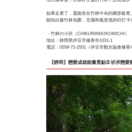
如果走累了，還能坐在竹林中央的圓形板凳
能拍出被竹林包圍，充滿和風意境的IG打
・竹林の小径（CHIKURINNOKOMICHI）
地址：静岡県伊豆市修善寺1031-1
電話：0558-72-2501（伊豆市觀光協會修
【靜岡】戀愛成就能量景點➂ 祈求戀愛順