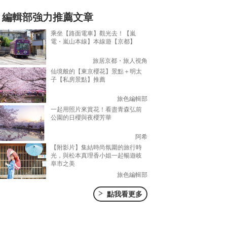
編輯部強力推薦文章
乘坐【路面電車】觀光去！【嵐
電・嵐山本線】本線遊【京都】
旅居京都・旅人視角
仙境般的【東京櫻花】景點＋明太
子【私房景點】推薦
旅色編輯部
一起用照片來賞花！看盡青森弘前
公園的日櫻與夜櫻芳華
阿希
【附影片】集結時尚氛圍的旅行時
光，與松本真理香小姐一起暢遊岐
阜市之美
旅色編輯部
>
點我看更多