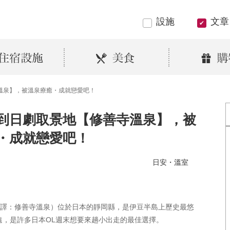
設施
文章
溫泉】，被溫泉療癒・成就戀愛吧！
到日劇取景地【修善寺溫泉】，被
・成就戀愛吧！
日安・溫室
EN，中譯：修善寺溫泉）位於日本的靜岡縣，是伊豆半島上歷史最悠
遠，是許多日本OL週末想要來趟小出走的最佳選擇。