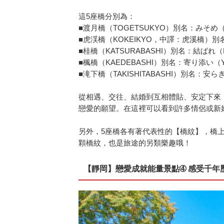
這5座橋分別為：
■渡月橋（TOGETSUKYO）別名：みそ
■虎渓橋（KOKEIKYO，中譯：虎溪橋）
■桂橋（KATSURABASHI）別名：結ば
■楓橋（KAEDEBASHI）別名：寄り添い（
■滝下橋（TAKISHITABASHI）別名：
從相遇、交往、結婚到互相體貼、安定下來
戀愛的願望。在這裡可以看到許多情侶或新
另外，5座橋各有著代表性的【橋紋】，橋
顆橋紋，也是旅途的另類樂趣哦！
【靜岡】戀愛成就能量景點➃ 感受千年歷