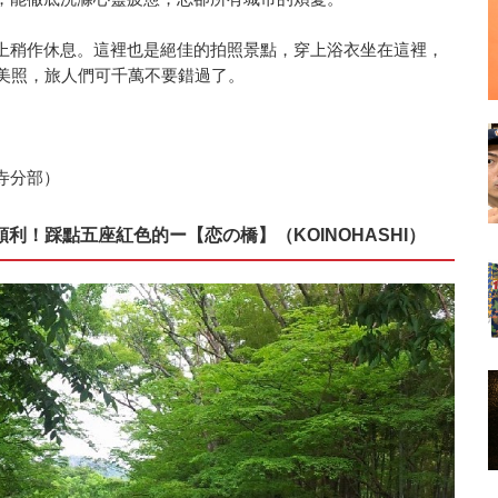
上稍作休息。這裡也是絕佳的拍照景點，穿上浴衣坐在這裡，
卡美照，旅人們可千萬不要錯過了。
善寺分部）
利！踩點五座紅色的ー【恋の橋】（KOINOHASHI）