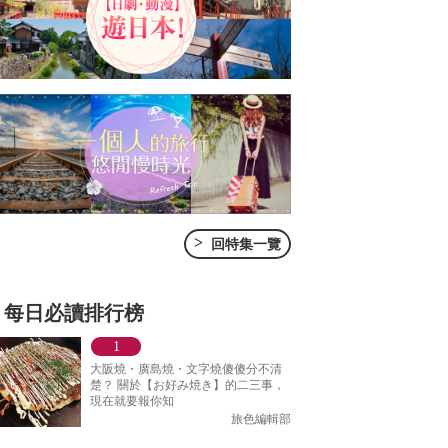
>
回特集一覽
每日必讀排行榜
大阪燒・廣島燒・文字燒傻傻分不清
楚？ 關於【お好み焼き】的二三事，
現在就要報你知
旅色編輯部