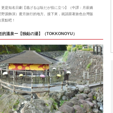
，更是知名日劇【逃げるは耻だが役に立つ】（中譯：月薪嬌
星野源飾演）蜜月旅行的地方。接下來，就請跟著旅色台灣版
訪景點吧！
的溫泉ー【独鈷の湯】（TOKKONOYU）