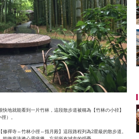
很快地就能看到一片竹林，這段散步道被稱為【竹林の小径】
的小徑）。
【修禪寺⇔竹林小徑⇔指月殿】這段路程列為2星級的散步道。
，能徹底洗滌心靈疲憊，忘卻所有城市的煩憂。