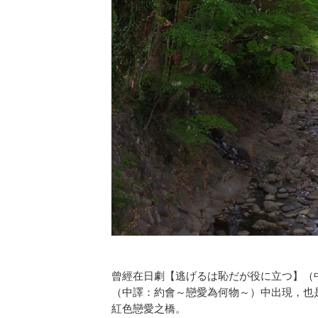
曾經在日劇【逃げるは恥だが役に立つ】（
（中譯：約會～戀愛為何物～）中出現，也
紅色戀愛之橋。