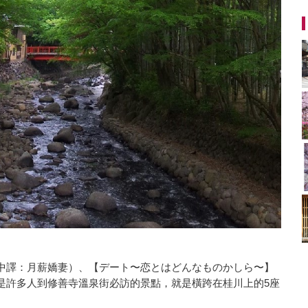
中譯：月薪嬌妻）、【デート〜恋とはどんなものかしら〜】
是許多人到修善寺溫泉街必訪的景點，就是橫跨在桂川上的5座