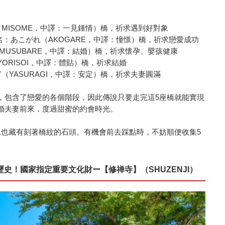
め（MISOME，中譯：一見鍾情）橋，祈求遇到好對象
別名：あこがれ（AKOGARE，中譯：憧憬）橋，祈求戀愛成功
れ（MUSUBARE，中譯：結婚）橋，祈求懷孕、嬰孩健康
YORISOI，中譯：體貼）橋，祈求結婚
安らぎ（YASURAGI，中譯：安定）橋，祈求夫妻圓滿
，包含了戀愛的各個階段，因此傳說只要走完這5座橋就能實現
婚夫妻前來，度過甜蜜的約會時光。
上也藏有刻著橋紋的石頭。有機會前去踩點時，不妨順便收集5
史！國家指定重要文化財ー【修禅寺】（SHUZENJI）