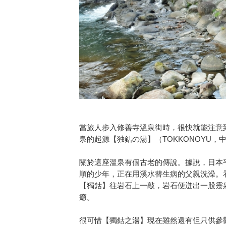
當旅人步入修善寺溫泉街時，很快就能注意
泉的起源【独鈷の湯】（TOKKONOYU，
關於這座溫泉有個古老的傳說。據說，日本
順的少年，正在用溪水替生病的父親洗澡。
【獨鈷】往岩石上一敲，岩石便迸出一股靈
癒。
很可惜【獨鈷之湯】現在雖然還有但只供參