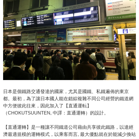
日本是個鐵路交通發達的國家，尤其是國鐵、私鐵遍佈的東京
都。最初，為了讓日本國人能在錯綜複雜不同公司經營的鐵道網
中方便彼此往來，因此加入了【直通運転】
（CHOKUTSUUNTEN, 中譯：直通運轉）的設計。
【直通運轉】是一種讓不同鐵道公司藉由共享彼此鐵路，以達經
濟最適規模的運轉模式，以乘客而言, 最大優點就在於能減少換站