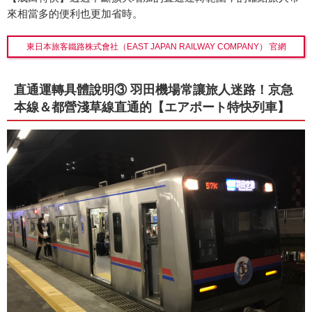
來相當多的便利也更加省時。
東日本旅客鐵路株式會社（EAST JAPAN RAILWAY COMPANY） 官網
直通運轉具體說明③ 羽田機場常讓旅人迷路！京急
本線＆都營淺草線直通的【エアポート特快列車】