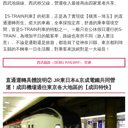
西武池袋線、西武秩父線，營運收入最後再由四家業者共享。
【S-TRAIN列車】的初衷，正是為了實現從【橫濱⇔琦玉】的直
通運轉而生。偌大的車廂，全車採指定席，舒適的乘車環境空
間，皆是S-TRAIN列車的特點之一。一般只在公休假日運行的S-
TRAIN，為增加平日的載客率，路線也有所不同（旅人要注
意）。不論是通勤還是旅遊，都造就了從神奈川縣、東京都到琦
玉縣的不轉車一日生活圈，對乘客來說絕對是一大福音！
西武鐵路（SEIBU RAILWAY） 官網
直通運轉具體說明② JR東日本&京成電鐵共同營
運！成田機場通往東京各大地區的【成田特快】