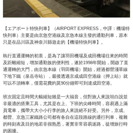
【エアポート特快列車】（AIRPORT EXPRESS，中譯：機場特
快列車）主要是由京急空港線及京急本線主發的通勤列車，原本
只是在品川區及神奈川縣遊走的【機場特快列車】。
執行直通運轉的初衷，是為了讓羽田機場及成田機場往來的時間
及距離縮短，增加通勤族的便利性，遂於1998年開始，開啟了直
通運轉的大門，由京急本線（羽田機場）開始，經過都營淺草線
下地下鐵（泉岳寺站），最後透過京成成田空港線（押上站）就
可以不須轉車，僅需花費約莫90分鐘即可到達成田空港。
班次固定且時間大幅縮短雖是一大福音，但對旅人來說坦白說並
非最適的搭乘工具，尤其是在上、下班的尖峰時間，容易遇上滿
員電車，攜帶大大小小行李的旅人來說絕不好受。另外，京成、
都營、京急三家鐵路公司都有各自在這段路線的通行列車，複雜
的時刻表及目的地若非很熟悉，著實非常容易迷路，徒增旅行時
的困擾。