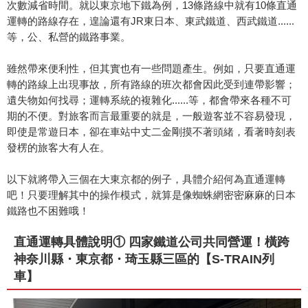
次數減省時間。就以東京地下鐵為例，13條路線中就有10條直通
運轉的路線存在，遑論還有JR東日本、東武鐵道、西武鐵道......
等，公、私營的鐵路事業。
雖然帶來便利性，但其實也有一些問題產生。例如，只要直通運
轉的路線上出現事故，所有路線的班次都會因此受到連帶影響；
遺失物如何找尋；運轉系統的複雜化......等，都會帶來各種不可
期的不便。對旅客而言最重要的就是，一般遊客並不容易發現，
即使是常遊日本，卻在車站中丈二金剛摸不著頭緒，看著時刻表
發楞的旅客大有人在。
以下就將帶入三個在大東京都的例子，具體介紹何為直通運轉
吧！只要理解其中的操作模式，就算是像蜘蛛網密密麻麻的日本
鐵路也不困難哦！
直通運轉具體說明① 四家鐵道公司共同營運！橫跨
神奈川縣・東京都・琦玉縣三區的【S-TRAIN列
車】