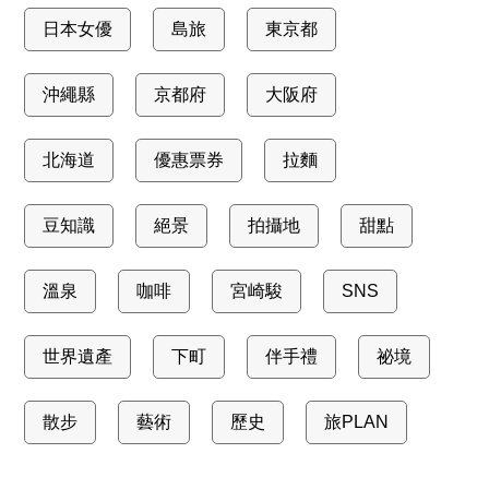
日本女優
島旅
東京都
沖繩縣
京都府
大阪府
北海道
優惠票券
拉麵
豆知識
絕景
拍攝地
甜點
溫泉
咖啡
宮崎駿
SNS
世界遺產
下町
伴手禮
祕境
散步
藝術
歷史
旅PLAN