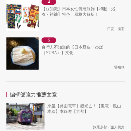
【豆知識】日本女性傳統服飾【和服・浴
衣・袴褲】特色、風格大解析！
日安・溫室
台灣人不知道的【日本豆皮ーゆば
（YUBA）】文化
塔咕咪
編輯部強力推薦文章
乘坐【路面電車】觀光去！【嵐電・嵐山
本線】本線遊【京都】
旅居京都・旅人視角