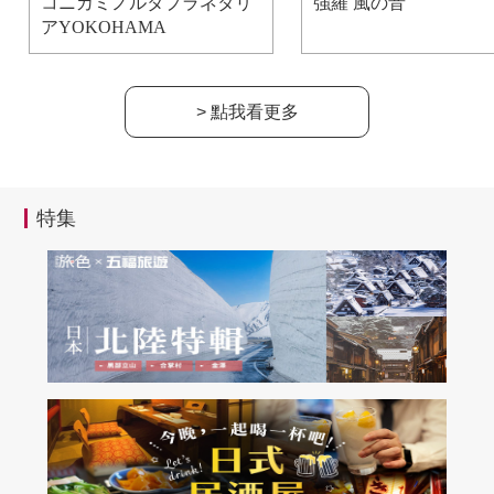
コニカミノルタプラネタリ
強羅 風の音
アYOKOHAMA
> 點我看更多
特集