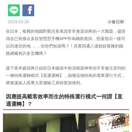
2019.03.26
小春日和
在日本，複雜的地鐵對觀光客來說常常會是頭疼的一大難題，儘管
現在已有推出多款智慧型手機APP作為輔助查詢，照著指示一樣可
以到達目的地.....，但你們知道嗎？！其實四通八達錯綜複雜的鐵
路網藏有許多玄機嗎？
接下來本篇就將介紹在日本鐵道中扮演相當神奇但不常被注意到的
一種特殊運轉模式【直通運轉】，搞懂這個特殊的電車運行方式，
將會讓旅人搭乘大眾運輸工具時更加便利。
因應提高載客效率而生的特殊運行模式ー何謂【直
通運轉】？