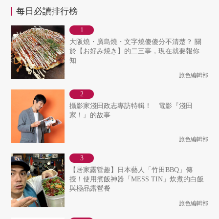
每日必讀排行榜
大阪燒・廣島燒・文字燒傻傻分不清楚？ 關
於【お好み焼き】的二三事，現在就要報你
知
旅色編輯部
攝影家淺田政志專訪特輯！ 電影『淺田
家！』的故事
旅色編輯部
【居家露營趣】日本藝人「竹田BBQ」傳
授！使用煮飯神器「MESS TIN」炊煮的白飯
與極品露營餐
旅色編輯部