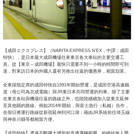
【成田エクスプレス】（NARITA EXPRESS N'EX，中譯：成田
特快），是日本最大成田機場往來東京各大車站的主要交通工
具。從【東京⇔成田機場】最快只需要不到一小時的時間即可到
達，對來訪日本的外國人還有另推出往返的優惠券，相當划算。
全車採指定席的成田特快自1991年開始營運，是成田空港高速鐵
道（母公司為京成電鐵）與JR東日本共同營運的列車。除了主要
在東京各站與機場往返的路線之外，也陸陸續續加入從東京延伸
至其他縣的路線。例如2014年開始，與富士急行（私鐵）合作，
在假日將運行路線從新宿延伸到河口湖；藉由JR系統前往琦玉線
與神奈川縣等都相當方便。
【成田特快】透過不斷擴大增加的直通運轉範圍，的確給旅人帶