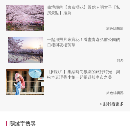
仙境般的【東京櫻花】景點＋明太子【私
房景點】推薦
旅色編輯部
一起用照片來賞花！看盡青森弘前公園的
日櫻與夜櫻芳華
阿希
【附影片】集結時尚氛圍的旅行時光，與
松本真理香小姐一起暢遊岐阜市之美
旅色編輯部
> 點我看更多
關鍵字搜尋