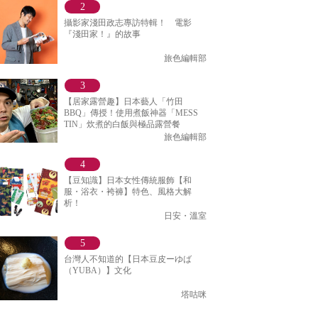
攝影家淺田政志專訪特輯！ 電影
『淺田家！』的故事
旅色編輯部
【居家露營趣】日本藝人「竹田
BBQ」傳授！使用煮飯神器「MESS
TIN」炊煮的白飯與極品露營餐
旅色編輯部
【豆知識】日本女性傳統服飾【和
服・浴衣・袴褲】特色、風格大解
析！
日安・溫室
台灣人不知道的【日本豆皮ーゆば
（YUBA）】文化
塔咕咪