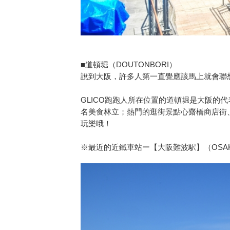
■道頓堀（DOUTONBORI）
說到大阪，許多人第一直覺應該馬上就會聯想
GLICO跑跑人所在位置的道頓堀是大阪的
名美食林立；熱門的逛街景點心齋橋商店街
玩樂哦！
※最近的近鐵車站ー【大阪難波駅】（OSAKA N