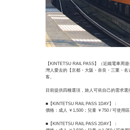
【KINTETSU RAIL PASS】（近
灣人愛去的【京都・大阪・奈良・三重・名
客。
目前提供四種選項，旅人可依自己的需求選擇
■【KINTETSU RAIL PASS 1DAY】：
價格：成人 ￥1,500；兒童 ￥750 / 可
■【KINTETSU RAIL PASS 2DAY】：