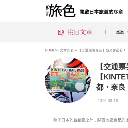
HOME≫
文章列表≫
【交通票劵介紹】觀光客必看！【K
【交通票
【KINTE
都・奈良
2019.03.16
除了日本的首都圈之外，關西地區也是許