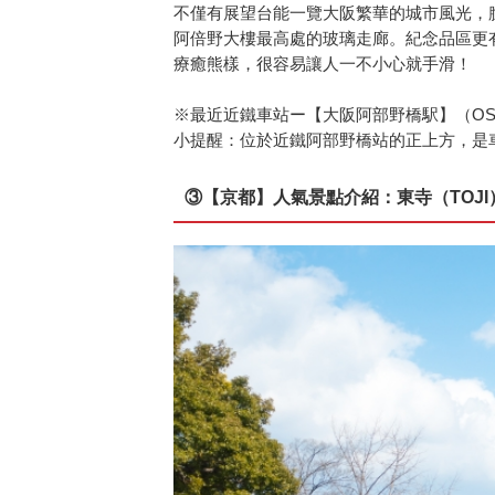
不僅有展望台能一覽大阪繁華的城市風光，膽子
阿倍野大樓最高處的玻璃走廊。紀念品區更
療癒熊樣，很容易讓人一不小心就手滑！
※最近近鐵車站ー【大阪阿部野橋駅】（OSAKA 
小提醒：位於近鐵阿部野橋站的正上方，是
③【京都】人氣景點介紹：東寺（TOJI