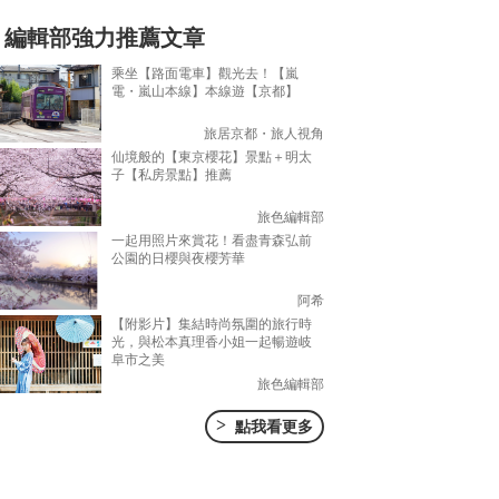
編輯部強力推薦文章
乘坐【路面電車】觀光去！【嵐
電・嵐山本線】本線遊【京都】
旅居京都・旅人視角
仙境般的【東京櫻花】景點＋明太
子【私房景點】推薦
旅色編輯部
一起用照片來賞花！看盡青森弘前
公園的日櫻與夜櫻芳華
阿希
【附影片】集結時尚氛圍的旅行時
光，與松本真理香小姐一起暢遊岐
阜市之美
旅色編輯部
>
點我看更多