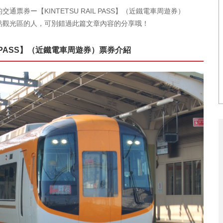
票券ー【KINTETSU RAIL PASS】（近鐵電車周遊券）
點觀光區的人，可別錯過此篇文章內容的分享哦！
IL PASS】（近鐵電車周遊券）票券介紹