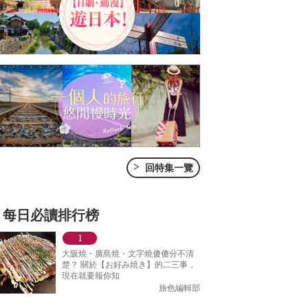
>
回特集一覽
每日必讀排行榜
大阪燒・廣島燒・文字燒傻傻分不清
楚？ 關於【お好み焼き】的二三事，
現在就要報你知
旅色編輯部