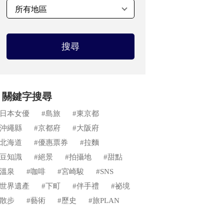
搜尋
關鍵字搜尋
#日本女優
#島旅
#東京都
#沖繩縣
#京都府
#大阪府
#北海道
#優惠票券
#拉麵
#豆知識
#絕景
#拍攝地
#甜點
#溫泉
#咖啡
#宮崎駿
#SNS
#世界遺產
#下町
#伴手禮
#祕境
#散步
#藝術
#歷史
#旅PLAN