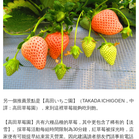
另一個推薦景點是【高田いちご園】（TAKADA ICHIGOEN，中
譯：高田草莓園），來到這裡草莓能夠吃到飽。
【高田草莓園】共有六種品種的草莓，其中更包含了稀有的【淡
雪】。採草莓活動每組時間限制為30分鐘，紅草莓被採光時，店
家便有可能提早結束當天營業。因此建議讀者朋友們請事前電話