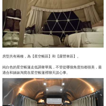
房型共有兩種，為【星空帳區】和【露營車區】。
純白色的星空帳篷走低調奢華風，不管從哪個角度拍都很美，最
適合和姊妹淘窩在星空帳篷裡聊天談心事。