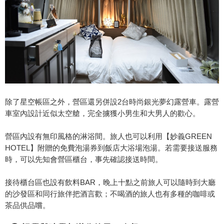
除了星空帳區之外，營區還另併設2台時尚銀光夢幻露營車。露營
車室內設計近似太空艙，完全擄獲小男生和大男人的歡心。
營區內設有無印風格的淋浴間。旅人也可以利用【妙義GREEN
HOTEL】附贈的免費泡湯券到飯店大浴場泡湯。若需要接送服務
時，可以先知會營區櫃台，事先確認接送時間。
接待櫃台區也設有飲料BAR，晚上十點之前旅人可以隨時到大廳
的沙發區和同行旅伴把酒言歡；不喝酒的旅人也有多種的咖啡或
茶品供品嚐。