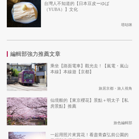
台灣人不知道的【日本豆皮ーゆば
（YUBA）】文化
塔咕咪
編輯部強力推薦文章
乘坐【路面電車】觀光去！【嵐電・嵐山
本線】本線遊【京都】
旅居京都・旅人視角
仙境般的【東京櫻花】景點＋明太子【私
房景點】推薦
旅色編輯部
一起用照片來賞花！看盡青森弘前公園的