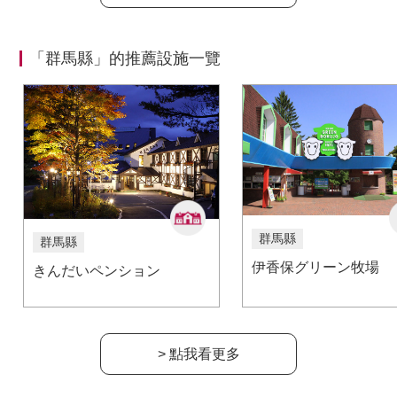
「群馬縣」的推薦設施一覽
群馬縣
群馬縣
伊香保グリーン牧場
きんだいペンション
> 點我看更多