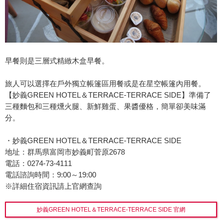
早餐則是三層式精緻木盒早餐。
旅人可以選擇在戶外獨立帳篷區用餐或是在星空帳篷內用餐。
【妙義GREEN HOTEL＆TERRACE-TERRACE SIDE】準備了
三種麵包和三種燻火腿、新鮮雞蛋、果醬優格，簡單卻美味滿
分。
・妙義GREEN HOTEL＆TERRACE-TERRACE SIDE
地址：群馬県富岡市妙義町菅原2678
電話：0274-73-4111
電話諮詢時間：9:00～19:00
※詳細住宿資訊請上官網查詢
妙義GREEN HOTEL＆TERRACE-TERRACE SIDE 官網