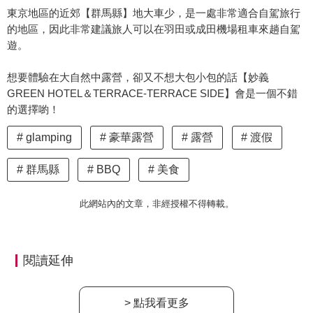
東京地區的近郊【群馬縣】地大車少，是一處非常適合自駕旅行
的地區，因此非常建議旅人可以在羽田或成田機場租車來趟自駕
遊。
想要體驗在大自然中露營，卻又不想大包小包的話【妙義
GREEN HOTEL＆TERRACE-TERRACE SIDE】會是一個不錯
的選擇喲！
glamping
豪華露營
露營
渡假
群馬縣
BBQ
美食
此網站內的文章，非經授權不得轉載。
閱讀延伸
> 點我看更多