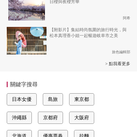
日櫻與夜櫻芳華
阿希
【附影片】集結時尚氛圍的旅行時光，與
松本真理香小姐一起暢遊岐阜市之美
旅色編輯部
> 點我看更多
關鍵字搜尋
日本女優
島旅
東京都
沖繩縣
京都府
大阪府
北海道
優惠票券
拉麵