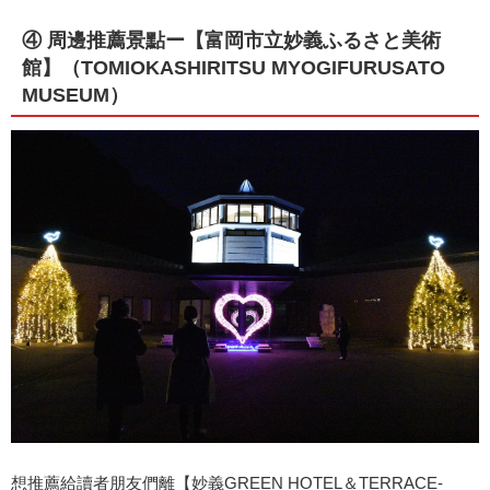
④ 周邊推薦景點ー【富岡市立妙義ふるさと美術
館】（TOMIOKASHIRITSU MYOGIFURUSATO
MUSEUM）
想推薦給讀者朋友們離【妙義GREEN HOTEL＆TERRACE-