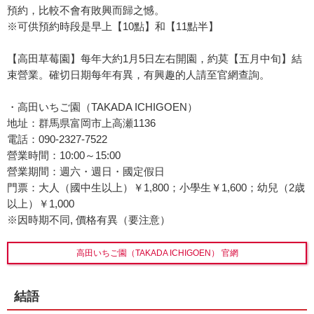
預約，比較不會有敗興而歸之憾。
※可供預約時段是早上【10點】和【11點半】
【高田草莓園】每年大約1月5日左右開園，約莫【五月中旬】結
束營業。確切日期每年有異，有興趣的人請至官網查詢。
・高田いちご園（TAKADA ICHIGOEN）
地址：群馬県富岡市上高瀬1136
電話：090-2327-7522
營業時間：10:00～15:00
營業期間：週六・週日・國定假日
門票：大人（國中生以上）￥1,800；小學生￥1,600；幼兒（2歳
以上）￥1,000
※因時期不同, 價格有異（要注意）
高田いちご園（TAKADA ICHIGOEN） 官網
結語