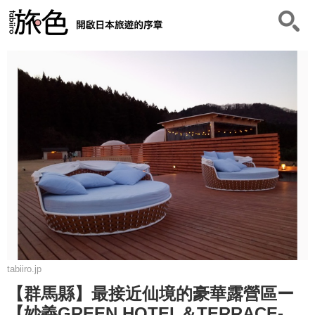
tabiiro.jp
【群馬縣】最接近仙境的豪華露營區ー
【妙義GREEN HOTEL＆TERRACE-