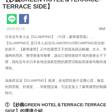
TERRACE SIDE】
2019.03.15
VIVI
日本近年來大走【GLAMPING】（中譯：豪華露營風），
【GLAMPING】是日本人結合GLAMOROUS和CAMPING所自創
的新字。【豪華露營】正中想露營又不想因為搭設帳棚、生火、準
備烤肉用具、整理善後等雜事，讓自己變得狼狽不堪的都會女子下
懷，因此近年在日本各地這個新型態的露營活動如雨後春筍般快速
增加。
為搶搭這波【GLAMPING】風潮，各地營區無不花費心思，像是
利用景觀、舒適度……等硬體設備，可說是進入了豪華露營的戰國
時代。
① 【妙義GREEN HOTEL＆TERRACE-TERRACE
SIDE】的環境介紹