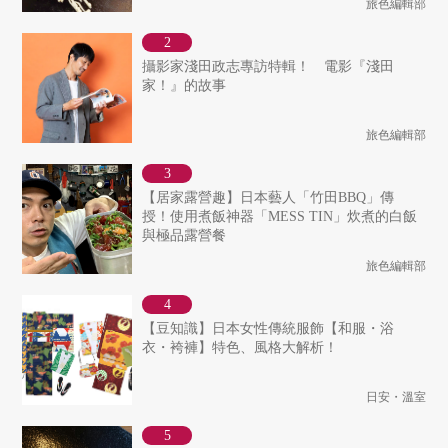
旅色編輯部
攝影家淺田政志專訪特輯！ 電影『淺田
家！』的故事
旅色編輯部
【居家露營趣】日本藝人「竹田BBQ」傳
授！使用煮飯神器「MESS TIN」炊煮的白飯
與極品露營餐
旅色編輯部
【豆知識】日本女性傳統服飾【和服・浴
衣・袴褲】特色、風格大解析！
日安・溫室