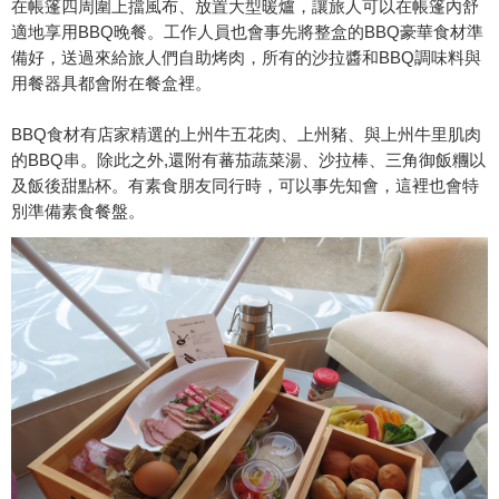
在帳篷四周圍上擋風布、放置大型暖爐，讓旅人可以在帳篷內舒
適地享用BBQ晚餐。工作人員也會事先將整盒的BBQ豪華食材準
備好，送過來給旅人們自助烤肉，所有的沙拉醬和BBQ調味料與
用餐器具都會附在餐盒裡。
BBQ食材有店家精選的上州牛五花肉、上州豬、與上州牛里肌肉
的BBQ串。除此之外,還附有蕃茄蔬菜湯、沙拉棒、三角御飯糰以
及飯後甜點杯。有素食朋友同行時，可以事先知會，這裡也會特
別準備素食餐盤。