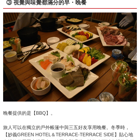
③ 視覺與味覺都滿分的早・晚餐
晚餐提供的是【BBQ】。
旅人可以在獨立的戶外帳篷中與三五好友享用晚餐。冬季時，
【妙義GREEN HOTEL＆TERRACE-TERRACE SIDE】貼心地