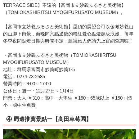
TERRACE SIDE】不遠的【富岡市立妙義ふるさと美術館】
（TOMIOKASHIRITSU MYOGIFURUSATO MUSEUM）。
【富岡市立妙義ふるさと美術館】屋頂的展望台可以俯瞰妙義山
的山腳下街景，而晚間六點過後的粉紅愛心點燈超級浪漫。每年
冬季夜間點燈日期與時間不定，建議旅人們請先上官網查詢喔！
・富岡市立妙義ふるさと美術館（TOMIOKASHIRITSU
MYOGIFURUSATO MUSEUM）
地址：群馬県富岡市妙義町妙義1-5
電話：0274-73-2585
營業時間：9:00～17:00
公休日：週一・12月27日～1月4日
門票：大人 ￥310；高中・大學生 ￥150；65歳以上 ￥150；國
小・國中生免費
④ 周邊推薦景點ー【高田草莓園】