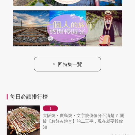
>
回特集一覽
每日必讀排行榜
大阪燒・廣島燒・文字燒傻傻分不清楚？ 關
於【お好み焼き】的二三事，現在就要報你
知