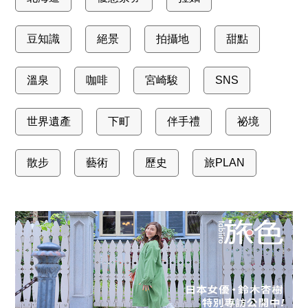
豆知識
絕景
拍攝地
甜點
溫泉
咖啡
宮崎駿
SNS
世界遺產
下町
伴手禮
祕境
散步
藝術
歷史
旅PLAN