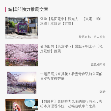
編輯部強力推薦文章
乘坐【路面電車】觀光去！【嵐電・嵐山
本線】本線遊【京都】
旅居京都・旅人視角
仙境般的【東京櫻花】景點＋明太子【私
房景點】推薦
旅色編輯部
一起用照片來賞花！看盡青森弘前公園的
日櫻與夜櫻芳華
阿希
【附影片】集結時尚氛圍的旅行時光，與
松本真理香小姐一起暢遊岐阜市之美