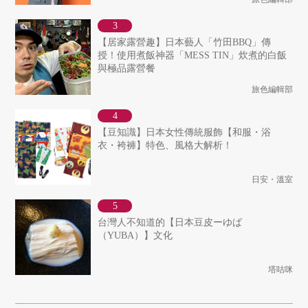
【居家露營趣】日本藝人「竹田BBQ」傳
授！使用煮飯神器「MESS TIN」炊煮的白飯
與極品露營餐
旅色編輯部
【豆知識】日本女性傳統服飾【和服・浴
衣・袴褲】特色、風格大解析！
日安・溫室
台灣人不知道的【日本豆皮ーゆば
（YUBA）】文化
塔咕咪