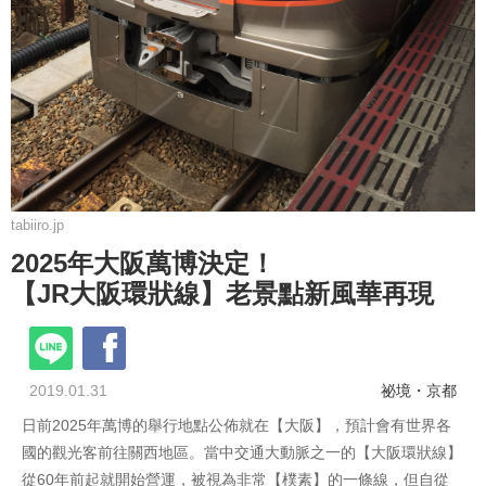
tabiiro.jp
2025年大阪萬博決定！
【JR大阪環狀線】老景點新風華再現
2019.01.31
祕境・京都
日前2025年萬博的舉行地點公佈就在【大阪】，預計會有世界各
國的觀光客前往關西地區。當中交通大動脈之一的【大阪環狀線】
從60年前起就開始營運，被視為非常【樸素】的一條線，但自從