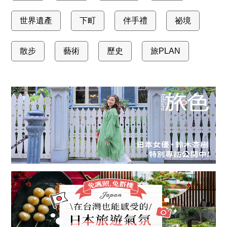
世界遺產
下町
伴手禮
祕境
散步
藝術
歷史
旅PLAN