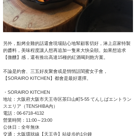
另外，點烤全雞的話還會現場貼心地幫顧客切好，淋上店家特製
的醬料，美味程度讓人想再追加一隻來大快朵頤。如果想追求
【微醺】感，還有推出高達15種的紅酒喝到飽方案。
不論是約會、三五好友聚會或是悄悄話閨蜜女子會，
【SORAIRO KITCHEN】都會是最好選擇。
・SORAIRO KITCHEN
地址：大阪府大阪市天王寺区茶臼山町5-55 てんしばエントラン
スエリア（TENSHIBA內）
電話：06-6718-4132
營業時間：11:00～23:00
公休日：全年無休
交通：大阪環狀線【天王寺】站徒步約1分鐘