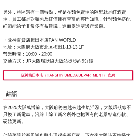
另外，特區還有一個特點，就是在麵包賣場的隔壁就是紅酒賣
場，員工都是對麵包及紅酒擁有豐富的專門知識，針對麵包搭配
紅酒能給予非常多有益建議，進而促進雙邊營業額。
・阪神百貨店梅田本店PAN WORLD
地址：大阪府大阪市北区梅田1-13-13 1F
營業時間：10:00～20:00
交通方式：JR大阪環狀線大阪站徒步約5分鐘
阪神梅田本店（HANSHIN UMEDA DEPARTMENT） 官網
結語
在2025大阪萬博前，大阪府將會越來越生氣活潑，大阪環狀線不
只換了新電車，沿線上除了新名所外也把舊有的老景點進行軟、
硬體更新。
伴隨著這股新風潮也將出現很多新店家，下次來大阪時不妨搭大