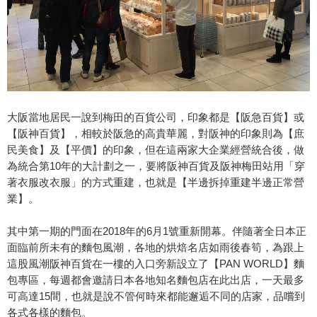
大阪當地居民一說到梅田的百貨公司，印象都是【阪急百貨】或
【阪神百貨】，相較於阪急的高貴華麗，對阪神的印象則為【庶
民美食】及【平價】的印象，但在這兩家大企業經營統合後，做
為統合第10年的大計劃之一，要將阪神百貨及阪神梅田站用「穿
著衣服改衣服」的方式重建，也就是【半邊拆掉重建半邊正常營
業】。
其中第一期的門面在2018年的6月1號重新開幕。伴隨著全日本正
面臨前所未有的麵包風潮，各地的烘焙名店如雨後春筍，為跟上
這股風潮阪神百貨在一樓的入口旁新設立了【PAN WORLD】麵
包專區，每週都會邀請日本各地知名麵包店在此出店，一天最多
可高達15間，也就是說不管何時來都能邂逅不同的店家，品嚐到
各式各樣的麵包。