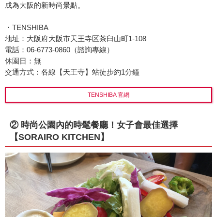
成為大阪的新時尚景點。
・TENSHIBA
地址：大阪府大阪市天王寺区茶臼山町1-108
電話：06-6773-0860（諮詢專線）
休園日：無
交通方式：各線【天王寺】站徒步約1分鐘
TENSHIBA 官網
② 時尚公園內的時髦餐廳！女子會最佳選擇
【SORAIRO KITCHEN】