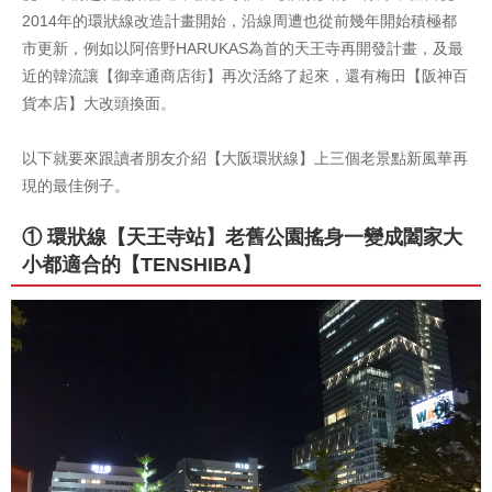
2014年的環狀線改造計畫開始，沿線周遭也從前幾年開始積極都
市更新，例如以阿倍野HARUKAS為首的天王寺再開發計畫，及最
近的韓流讓【御幸通商店街】再次活絡了起來，還有梅田【阪神百
貨本店】大改頭換面。
以下就要來跟讀者朋友介紹【大阪環狀線】上三個老景點新風華再
現的最佳例子。
① 環狀線【天王寺站】老舊公園搖身一變成闔家大
小都適合的【TENSHIBA】