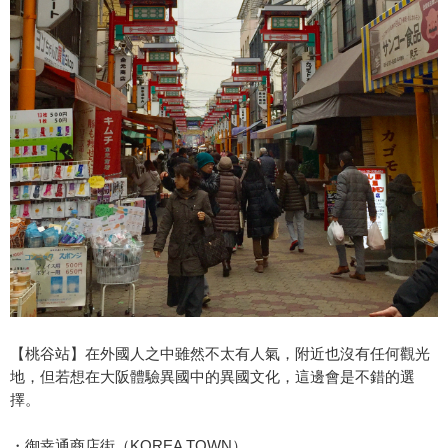
【桃谷站】在外國人之中雖然不太有人氣，附近也沒有任何觀光
地，但若想在大阪體驗異國中的異國文化，這邊會是不錯的選
擇。
・御幸通商店街（KOREA TOWN）