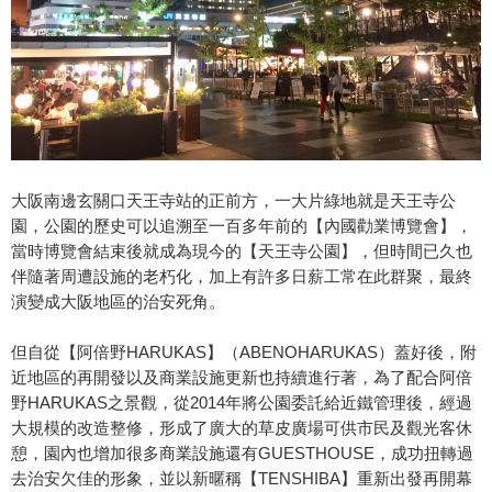
大阪南邊玄關口天王寺站的正前方，一大片綠地就是天王寺公
園，公園的歷史可以追溯至一百多年前的【內國勸業博覽會】，
當時博覽會結束後就成為現今的【天王寺公園】，但時間已久也
伴隨著周遭設施的老朽化，加上有許多日薪工常在此群聚，最終
演變成大阪地區的治安死角。
但自從【阿倍野HARUKAS】（ABENOHARUKAS）蓋好後，附
近地區的再開發以及商業設施更新也持續進行著，為了配合阿倍
野HARUKAS之景觀，從2014年將公園委託給近鐵管理後，經過
大規模的改造整修，形成了廣大的草皮廣場可供市民及觀光客休
憩，園內也增加很多商業設施還有GUESTHOUSE，成功扭轉過
去治安欠佳的形象，並以新暱稱【TENSHIBA】重新出發再開幕