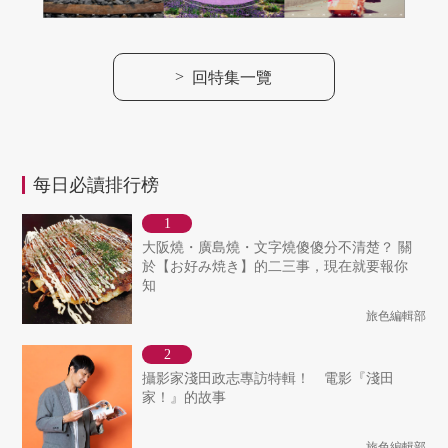
>
回特集一覽
每日必讀排行榜
大阪燒・廣島燒・文字燒傻傻分不清楚？ 關
於【お好み焼き】的二三事，現在就要報你
知
旅色編輯部
攝影家淺田政志專訪特輯！ 電影『淺田
家！』的故事
旅色編輯部