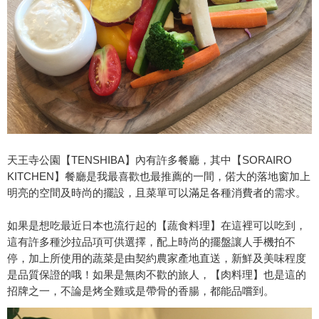
天王寺公園【TENSHIBA】內有許多餐廳，其中【SORAIRO
KITCHEN】餐廳是我最喜歡也最推薦的一間，偌大的落地窗加上
明亮的空間及時尚的擺設，且菜單可以滿足各種消費者的需求。
如果是想吃最近日本也流行起的【蔬食料理】在這裡可以吃到，
這有許多種沙拉品項可供選擇，配上時尚的擺盤讓人手機拍不
停，加上所使用的蔬菜是由契約農家產地直送，新鮮及美味程度
是品質保證的哦！如果是無肉不歡的旅人，【肉料理】也是這的
招牌之一，不論是烤全雞或是帶骨的香腸，都能品嚐到。