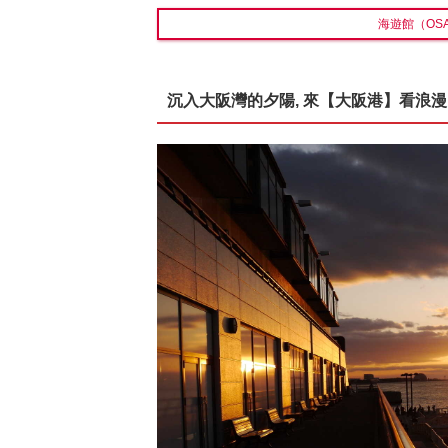
海遊館（OSAK
沉入大阪灣的夕陽, 來【大阪港】看浪