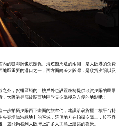
館內的咖啡廳也沒關係。海遊館周遭的兩側，是大阪港的免費
西地區重要的港口之一，西方面向著大阪灣，是欣賞夕陽以及
號之外，貨櫃區域的二樓戶外也設置座椅提供欣賞夕陽的民眾
看，大阪港是屬於關西地區欣賞夕陽極為方便的地點哦！
進一步拍攝夕陽西下畫面的旅客們，建議沿著貨櫃二樓平台持
中央突堤臨港緑地】的區域，這個地方在拍攝夕陽上，較不容
後，還能夠看到大阪灣上許多人工島上建築的夜景。