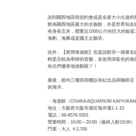
說到關西地區情侶約會或是全家大小出遊的
館為關西地區最大的水族館，亦是世界知名
有身長五米，體重近1000公斤的巨大的鯨
海豹、海豚或是國王企鵝等。
此外，【夜間海遊館】也是該館另一個著名
輕柔且較為寧靜的音樂，並使用深藍色的海
魚兒們優美地游動呢？！
最後，館內三樓與四樓設有紀念品與咖啡店
的海洋。
・海遊館（OSAKA AQUARIUM KAIYUKA
地址：大阪府大阪市港区海岸通1-1-10
電話：06-6576-5501
營業時間：10:00～20:00（最終入館19:00）
門票：大人 ￥2,700