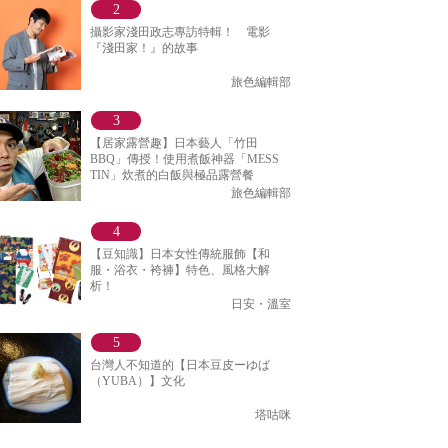
攝影家淺田政志專訪特輯！ 電影
『淺田家！』的故事
旅色編輯部
【居家露營趣】日本藝人「竹田
BBQ」傳授！使用煮飯神器「MESS
TIN」炊煮的白飯與極品露營餐
旅色編輯部
【豆知識】日本女性傳統服飾【和
服・浴衣・袴褲】特色、風格大解
析！
日安・溫室
台灣人不知道的【日本豆皮ーゆば
（YUBA）】文化
塔咕咪