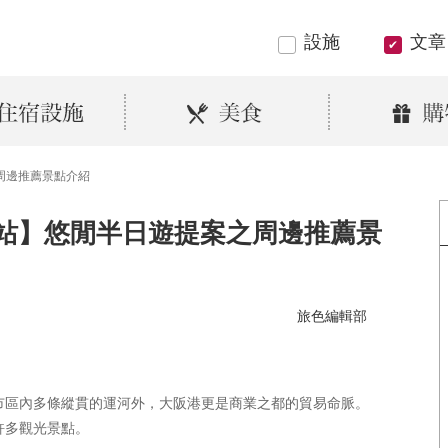
設施
文章
周邊推薦景點介紹
站】悠閒半日遊提案之周邊推薦景
旅色編輯部
市區內多條縱貫的運河外，大阪港更是商業之都的貿易命脈。
許多觀光景點。