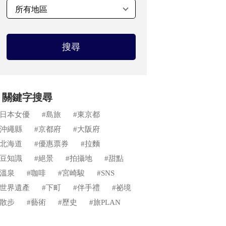
搜尋
關鍵字搜尋
#日本女優
#島旅
#東京都
#沖繩縣
#京都府
#大阪府
#北海道
#優惠票券
#拉麵
#豆知識
#絕景
#拍攝地
#甜點
#溫泉
#咖啡
#宮崎駿
#SNS
#世界遺產
#下町
#伴手禮
#祕境
#散步
#藝術
#歷史
#旅PLAN