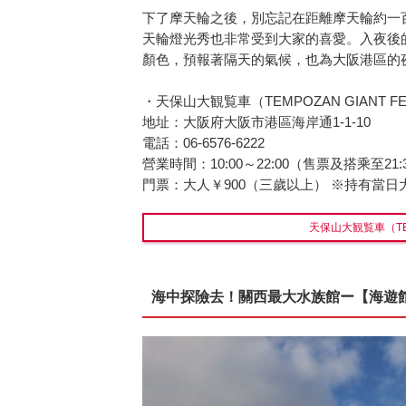
下了摩天輪之後，別忘記在距離摩天輪約一
天輪燈光秀也非常受到大家的喜愛。入夜後
顏色，預報著隔天的氣候，也為大阪港區的
・天保山大観覧車（TEMPOZAN GIANT FE
地址：大阪府大阪市港區海岸通1-1-10
電話：06-6576-6222
營業時間：10:00～22:00（售票及搭乘至21:
門票：大人￥900（三歲以上） ※持有當
天保山大観覧車（TEMP
海中探險去！關西最大水族館ー【海遊