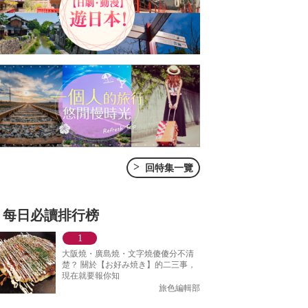
>
回特集一覽
每日必讀排行榜
大阪燒・廣島燒・文字燒傻傻分不清
楚？ 關於【お好み焼き】的二三事，
現在就要報你知
旅色編輯部