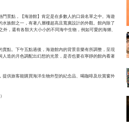
熱門景點，【海游館】肯定是在多數人的口袋名單之中。海遊
的水族館之一，有著八層樓超高且寬廣設計的外觀。館內除了
鯊之外，還有各類大大小小的不同海中生物，例如可愛的海獺、
的賣點。下午五點過後，海遊館內的背景音樂有所調整，呈現
與人造的月色調配出幻想的光景，是否也要在寧靜的館內看著
，提供旅客能購買海洋生物外型的紀念品、喝咖啡及欣賞窗外
N）