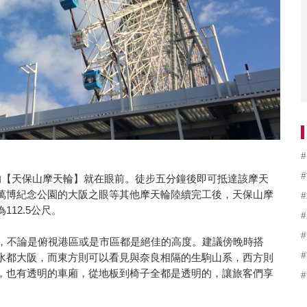
的【天保山摩天輪】就在眼前。徒步五分鐘後即可抵達該摩天
萬博紀念公園的大阪之眼等其他摩天輪陸續完工後，天保山摩
12.5公尺。
鐘，不論是俯視港區或是市區都是絕佳的高度。建議傍晚時搭
水都大阪，而東方則可以看見與奈良相隔的生駒山系，西方則
，也有透明的車廂，從地板到椅子全都是透明的，讓旅客們享