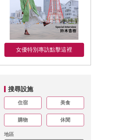
女優特別專訪點擊這裡
搜尋設施
住宿
美食
購物
休閒
地區