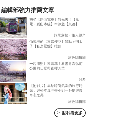
編輯部強力推薦文章
乘坐【路面電車】觀光去！【嵐
電・嵐山本線】本線遊【京都】
旅居京都・旅人視角
仙境般的【東京櫻花】景點＋明太
子【私房景點】推薦
旅色編輯部
一起用照片來賞花！看盡青森弘前
公園的日櫻與夜櫻芳華
阿希
【附影片】集結時尚氛圍的旅行時
光，與松本真理香小姐一起暢遊岐
阜市之美
旅色編輯部
>
點我看更多