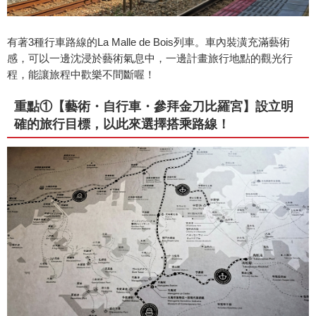
有著3種行車路線的La Malle de Bois列車。車內裝潢充滿藝術
感，可以一邊沈浸於藝術氣息中，一邊計畫旅行地點的觀光行
程，能讓旅程中歡樂不間斷喔！
重點①【藝術・自行車・參拜金刀比羅宮】設立明
確的旅行目標，以此來選擇搭乘路線！