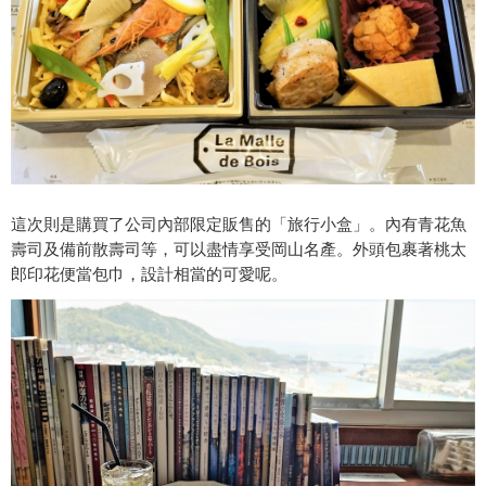
這次則是購買了公司內部限定販售的「旅行小盒」。內有青花魚
壽司及備前散壽司等，可以盡情享受岡山名產。外頭包裹著桃太
郎印花便當包巾，設計相當的可愛呢。