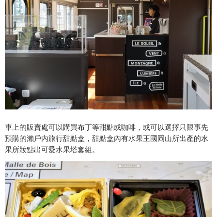
車上的販賣處可以購買布丁等甜點或咖啡，或可以選擇只限事先
預購的瀨戶內旅行甜點盒，甜點盒內有水果王國岡山所出產的水
果所妝點出可愛水果塔套組。