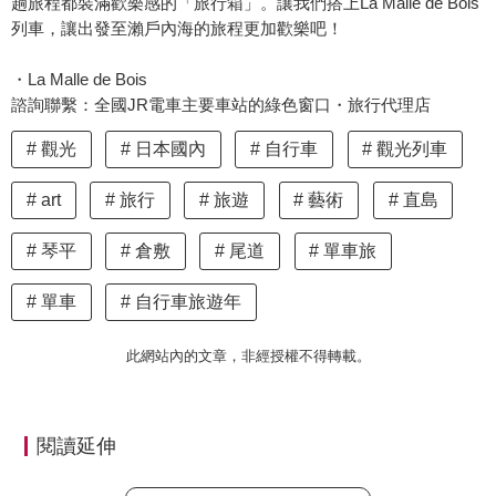
趟旅程都裝滿歡樂感的「旅行箱」。讓我們搭上La Malle de Bois
列車，讓出發至瀨戶內海的旅程更加歡樂吧！
・La Malle de Bois
諮詢聯繫：全國JR電車主要車站的綠色窗口・旅行代理店
觀光
日本國內
自行車
觀光列車
art
旅行
旅遊
藝術
直島
琴平
倉敷
尾道
單車旅
單車
自行車旅遊年
此網站內的文章，非經授權不得轉載。
閱讀延伸