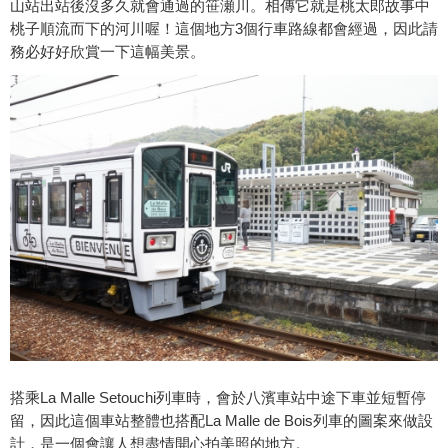
山站出站後沒多久就會通過的笹瀬川。相傳它就是桃太郎故事中
桃子順流而下的河川喔！這個地方3個行車路線都會經過，因此請
務必好好欣賞一下這幅美景。
搭乘La Malle Setouchi列車時，會於八濱車站中途下車並短暫停
留，因此這個車站整體也搭配La Malle de Bois列車的圖案來做設
計，是一個會讓人想盡情開心拍美照的地方。