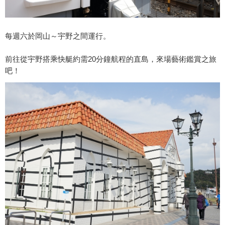
每週六於岡山～宇野之間運行。
前往從宇野搭乘快艇約需20分鐘航程的直島，來場藝術鑑賞之旅
吧！