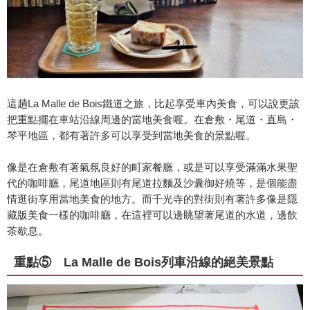
這趟La Malle de Bois鐵道之旅，比起享受車內美食，可以說更該
把重點擺在車站沿線周邊的當地美食喔。在倉敷・尾道・直島・
琴平地區，都有著許多可以享受到當地美食的景點喔。
像是在倉敷有著氣氛良好的町家餐廳，或是可以享受滿滿水果聖
代的咖啡廳，尾道地區則有尾道拉麵及沙囊御好燒等，是個能盡
情逛街享用當地美食的地方。而千光寺的對街則有著許多像是隱
藏版美食一樣的咖啡廳，在這裡可以邊眺望著尾道的水道，邊飲
茶歇息。
重點⑤ La Malle de Bois列車沿線的絕美景點