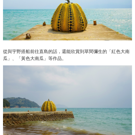
從與宇野搭船前往直島的話，還能欣賞到草間彌生的「紅色大南
瓜」、「黃色大南瓜」等作品。