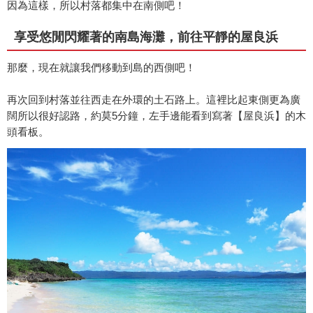
因為這樣，所以村落都集中在南側吧！
享受悠閒閃耀著的南島海灘，前往平靜的屋良浜
那麼，現在就讓我們移動到島的西側吧！
再次回到村落並往西走在外環的土石路上。這裡比起東側更為廣
闊所以很好認路，約莫5分鐘，左手邊能看到寫著【屋良浜】的木
頭看板。