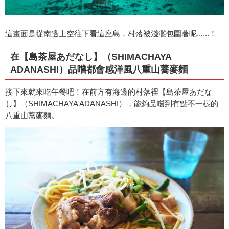
這畫面是從南邊上空往下看這座島，村落被淺灘包圍著呢......！
在【島茶屋あだなし】（SHIMACHAYA
ADANASHI）品嚐都會感洋風八重山蕎麥麵
接下來就來吃午餐吧！在前方有海邊的村落裡【島茶屋あだな
し】（SHIMACHAYA ADANASHI），能夠品嚐到有點不一樣的
八重山蕎麥麵。