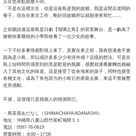
五官也有點那麼不同。
「不是在這裡出生，但是這座島是我的故鄉。我是這間店老闆的
養子。現在在東京工作，剛好回故鄉所以就順便來幫忙......」
之前聽說過這座島是日劇【瑠璃之島】的背景舞台。是一齣為了
搶救快要廢校的小學而收養了一位少女的故事。
一下子好多事情都對得上來了。其實在來之前，我有想過會不會
因為是小島，所以或許多多少少有排外感？這樣的想法。可是在
島上短時間所感受到的竟是歡迎的氛圍，感覺就連蕎麥麵也都融
入了其他文化的味道。這是接受了從各地來的孩子，同時也接受
各種文化，成為了有包容力的小島它的來龍去脈，來這不禁被歷
史所感動。
不過，這僅僅只是我個人的猜測而已。
・島茶屋あだなし（SHIMACHAYA ADANASHI）
地址：沖縄県八重山郡竹富町鳩間５１
電話：0997-76-0619
營業時間： 8:00～17:00