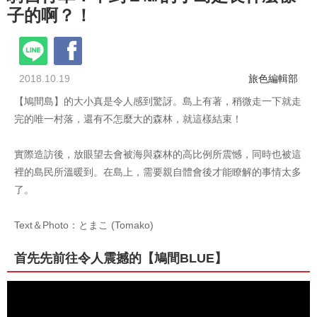
子的啊？！
2018.10.19
旅色編輯部
【鳩間島】的大小真是令人感到驚訝。島上有著，稍微走一下就走
完的唯一村落，還有不怎麼大的森林，就這樣結束！
實際造訪後，放眼望去會被海與森林的高比例所震憾，同時也被這
裡的島民所溫暖到。在島上，需要親自體會後才能瞭解的事情太多
了。
Text＆Photo：とまこ (Tomako)
首先先前往令人震撼的【鳩間BLUE】