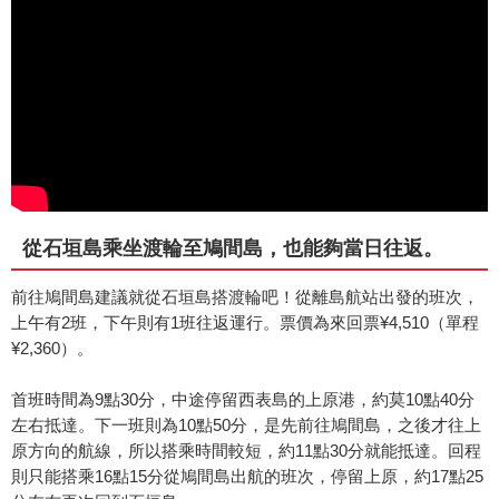
從石垣島乘坐渡輪至鳩間島，也能夠當日往返。
前往鳩間島建議就從石垣島搭渡輪吧！從離島航站出發的班次，
上午有2班，下午則有1班往返運行。票價為來回票¥4,510（單程
¥2,360）。
首班時間為9點30分，中途停留西表島的上原港，約莫10點40分
左右抵達。下一班則為10點50分，是先前往鳩間島，之後才往上
原方向的航線，所以搭乘時間較短，約11點30分就能抵達。回程
則只能搭乘16點15分從鳩間島出航的班次，停留上原，約17點25