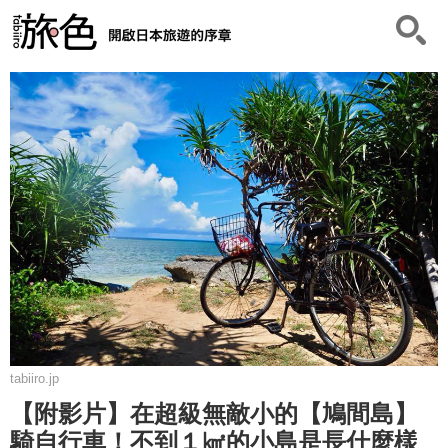
tabiiro.jp
【附影片】在超級無敵小的【鳩間島】
騎自行車！不到１㎢的小島是長什麼樣