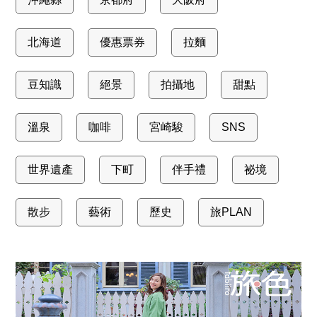
北海道
優惠票券
拉麵
豆知識
絕景
拍攝地
甜點
溫泉
咖啡
宮崎駿
SNS
世界遺產
下町
伴手禮
祕境
散步
藝術
歷史
旅PLAN