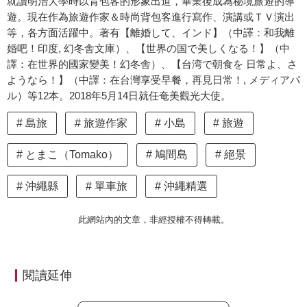
就讀明治大學時以背包客的形象出道，畢業後成為秘境旅遊的導
遊。現在作為旅遊作家＆時尚背包客進行寫作、演講或ＴＶ演出
等，各方面活躍中。著有【離婚して、インド】（中譯：和我離
婚吧！印度, 幻冬舎文庫）、【世界の国で美しくなる！】（中
譯：在世界的國家變美！幻冬舎）、【台湾で朝食を 日常よ、さ
ようなら！】（中譯：在台灣享受早餐，再見日常！, メディアパ
ル）等12本。2018年5月14日就任奄美觀光大使。
島旅
旅遊作家
小島
旅遊
とまこ（Tomako）
鳩間島
絕景
沖繩縣
單車旅
沖繩精選
此網站內的文章，非經授權不得轉載。
閱讀延伸