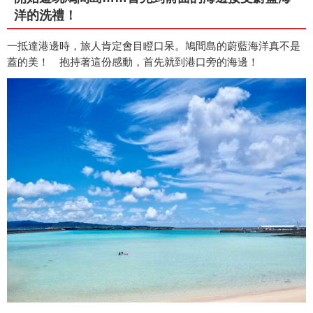
洋的洗禮！
一抵達港邊時，旅人肯定會目瞪口呆。鳩間島的蔚藍海洋真不是
蓋的美！ 抱持著這份感動，首先就到港口旁的海邊！