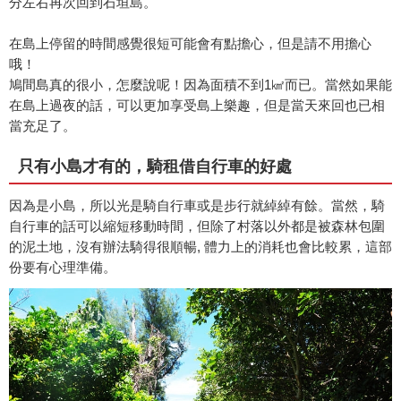
分左右再次回到石垣島。
在島上停留的時間感覺很短可能會有點擔心，但是請不用擔心
哦！
鳩間島真的很小，怎麼說呢！因為面積不到1㎢而已。當然如果能
在島上過夜的話，可以更加享受島上樂趣，但是當天來回也已相
當充足了。
只有小島才有的，騎租借自行車的好處
因為是小島，所以光是騎自行車或是步行就綽綽有餘。當然，騎
自行車的話可以縮短移動時間，但除了村落以外都是被森林包圍
的泥土地，沒有辦法騎得很順暢, 體力上的消耗也會比較累，這部
份要有心理準備。