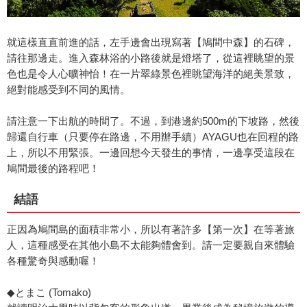
就這樣直直前進的話，左手邊會出現寫著【鳩間中森】的石碑，
請往那邊走。進入森林浴的小路後就是燈塔了，從這裡眺望的景
色也是令人心曠神怡！在一片翠綠景色裡眺望海洋的絕美景致，
絕對能感受到不同的風情。
請注意一下出航的時間了。不過，到港邊約500m的下坡路，然後
歸還自行車（只要停在路邊，不用辦手續）AYAGU也在回程的路
上，所以不用緊張。一邊回想今天發生的事情，一邊享受這段在
鳩間最後的路程吧！
結語
正因為鳩間島的面積非常小，所以有著許多【第一次】在等著旅
人，這種感受在其他小島不太能夠體會到。請一定要親自來體驗
各種驚奇與感動喔！
◆とまこ (Tomako)