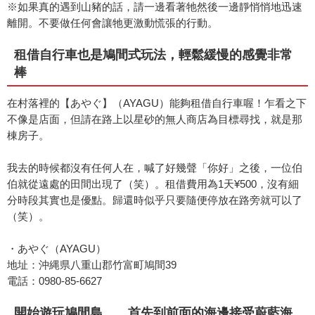
※如果真的遇到山豬的話，請一邊看著牠然後一邊靜悄悄地迅速
離開。不要做任何會讓牠更激動慌張的行動。
租借自行車也是鳩間式玩法，輕鬆緩慢的感覺非常
棒
在村落裡的【あやぐ】（AYAGU）能夠租借自行車喔！乍看之下
不像是店面，但請在路上以星砂的無人商店為目標尋找，就是那
棟房子。
我去的時候都沒有任何人在，喊了好幾聲「你好」之後，一位伯
伯就從遠處的田間出現了（笑）。租借費用為1天¥500，沒有細
分時段其實也是優點。歸還時似乎只要隨便停放在路旁就可以了
（笑）。
・あやぐ（AYAGU）
地址：沖縄県八重山郡竹富町鳩間39
電話：0980-85-6627
開始遊玩鳩間島……首先到前面的海邊接受蔚藍海