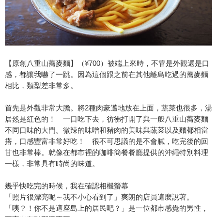
【原創八重山蕎麥麵】（¥700）被端上來時，不管是外觀還是口
感，都讓我嚇了一跳。因為這個跟之前在其他離島吃過的蕎麥麵
相比，類型差非常多。
首先是外觀非常大膽。將2種肉豪邁地放在上面，蔬菜也很多，湯
居然是紅色的！ 一口吃下去，彷彿打開了與一般八重山蕎麥麵
不同口味的大門。微辣的味噌和豬肉的美味與蔬菜以及麵都相當
搭，口感豐富非常好吃！ 很不可思議的是不會膩，吃完後的回
甘也非常棒。就像在都市裡的咖啡簡餐餐廳提供的沖繩特別料理
一樣，非常具有時尚的味道。
幾乎快吃完的時候，我在確認相機螢幕
「照片很漂亮呢～我不小心看到了」爽朗的店員這麼說著。
「咦？！你不是這座島上的居民吧？」是一位都市感覺的男性，