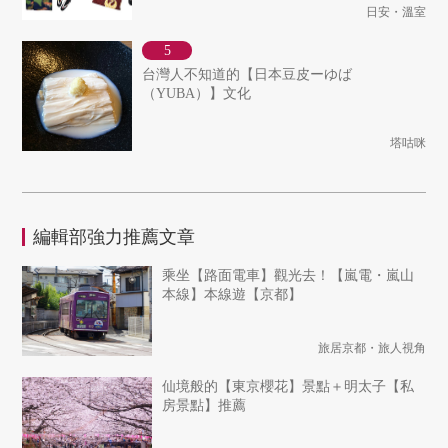
日安・溫室
台灣人不知道的【日本豆皮ーゆば
（YUBA）】文化
塔咕咪
編輯部強力推薦文章
乘坐【路面電車】觀光去！【嵐電・嵐山
本線】本線遊【京都】
旅居京都・旅人視角
仙境般的【東京櫻花】景點＋明太子【私
房景點】推薦