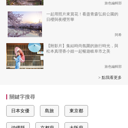
旅色編輯部
一起用照片來賞花！看盡青森弘前公園的
日櫻與夜櫻芳華
阿希
【附影片】集結時尚氛圍的旅行時光，與
松本真理香小姐一起暢遊岐阜市之美
旅色編輯部
> 點我看更多
關鍵字搜尋
日本女優
島旅
東京都
沖繩縣
京都府
大阪府