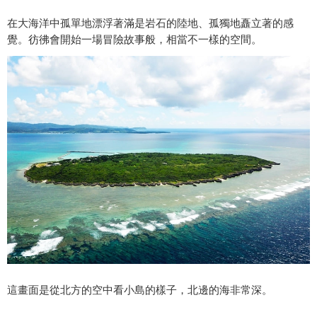
在大海洋中孤單地漂浮著滿是岩石的陸地、孤獨地矗立著的感
覺。彷彿會開始一場冒險故事般，相當不一樣的空間。
這畫面是從北方的空中看小島的樣子，北邊的海非常深。