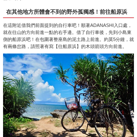
在其他地方所體會不到的野外孤獨感！前往船原浜
在這附近借我們前面提到的自行車吧！順著ADANASHI入口處，
就在往山的方向前進一點的右手邊。借了自行車後，先到小島東
側的船原浜吧！在包圍著整座島的泥土路上前進。約莫5分鐘，就
有兩條岔路，請照著有寫【往船原浜】的木頭箭頭方向前進。