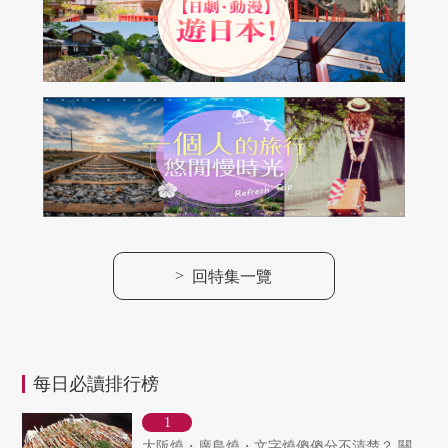
>
回特集一覽
每日必讀排行榜
大阪燒・廣島燒・文字燒傻傻分不清楚？ 關