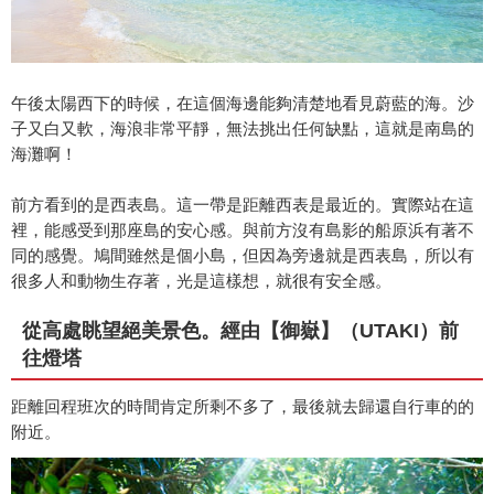
午後太陽西下的時候，在這個海邊能夠清楚地看見蔚藍的海。沙
子又白又軟，海浪非常平靜，無法挑出任何缺點，這就是南島的
海灘啊！
前方看到的是西表島。這一帶是距離西表是最近的。實際站在這
裡，能感受到那座島的安心感。與前方沒有島影的船原浜有著不
同的感覺。鳩間雖然是個小島，但因為旁邊就是西表島，所以有
很多人和動物生存著，光是這樣想，就很有安全感。
從高處眺望絕美景色。經由【御嶽】（UTAKI）前
往燈塔
距離回程班次的時間肯定所剩不多了，最後就去歸還自行車的的
附近。