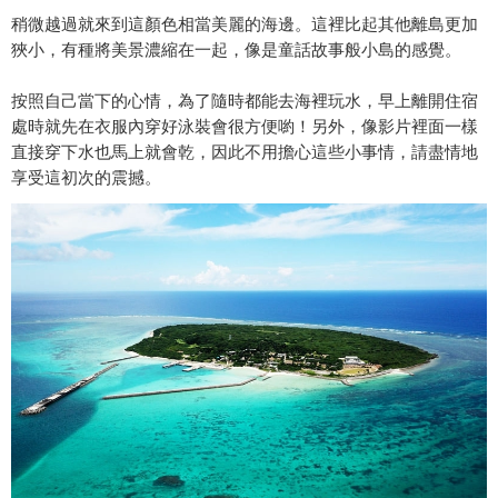
稍微越過就來到這顏色相當美麗的海邊。這裡比起其他離島更加
狹小，有種將美景濃縮在一起，像是童話故事般小島的感覺。
按照自己當下的心情，為了隨時都能去海裡玩水，早上離開住宿
處時就先在衣服內穿好泳裝會很方便喲！另外，像影片裡面一樣
直接穿下水也馬上就會乾，因此不用擔心這些小事情，請盡情地
享受這初次的震撼。