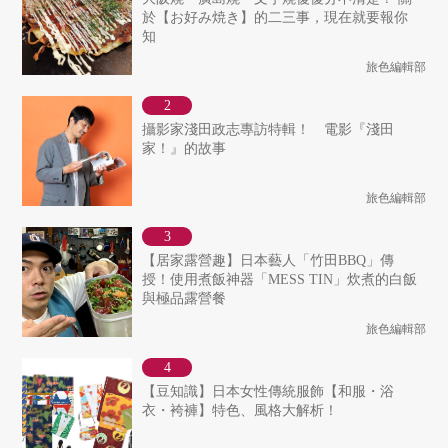
於【お好み焼き】的二三事，現在就要報你
知
旅色編輯部
攝影家淺田政志專訪特輯！ 電影『淺田
家！』的故事
旅色編輯部
【居家露營趣】日本藝人「竹田BBQ」傳
授！使用煮飯神器「MESS TIN」炊煮的白飯
與極品露營餐
旅色編輯部
【豆知識】日本女性傳統服飾【和服・浴
衣・袴褲】特色、風格大解析！