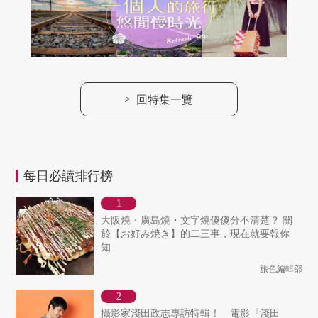
>
回特集一覽
每日必讀排行榜
大阪燒・廣島燒・文字燒傻傻分不清楚？ 關
於【お好み焼き】的二三事，現在就要報你
知
旅色編輯部
攝影家淺田政志專訪特輯！ 電影『淺田