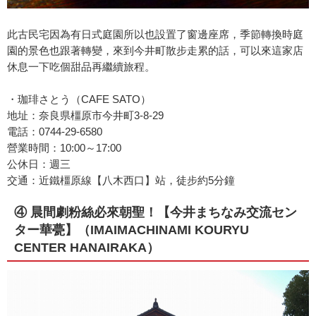
此古民宅因為有日式庭園所以也設置了窗邊座席，季節轉換時庭
園的景色也跟著轉變，來到今井町散步走累的話，可以來這家店
休息一下吃個甜品再繼續旅程。
・珈琲さとう（CAFE SATO）
地址：奈良県橿原市今井町3-8-29
電話：0744-29-6580
營業時間：10:00～17:00
公休日：週三
交通：近鐵橿原線【八木西口】站，徒步約5分鐘
④ 晨間劇粉絲必來朝聖！【今井まちなみ交流セン
ター華甍】（IMAIMACHINAMI KOURYU
CENTER HANAIRAKA）