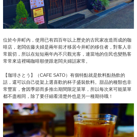
位於今井町內，使用已有四百年以上歷史的古民家改造而成的咖
啡店，老闆佐藤夫婦是兩年前才移居今井町的移住者，對客人非
常親切，所以在短短兩年內不只觀光客，連當地的住民也變熟客
常常來這裡喝咖啡順便跟老闆夫婦話家常。
【珈琲さとう】（CAFE SATO）有個特點就是飲料點熱飲的
話，還可以自己從架上選喜歡的杯子盛裝飲料。甜品的種類也非
常豐富，會因季節而多推出期間限定菜單，所以每次來可能菜單
都不盡相同，除了要仔細看清楚外也是另一種期待哦！