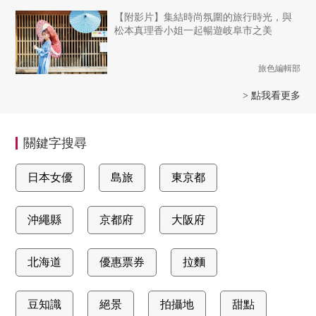
【附影片】集結時尚氛圍的旅行時光，與
松本真理香小姐一起暢遊岐阜市之美
旅色編輯部
> 點我看更多
關鍵字搜尋
日本女優
島旅
東京都
沖繩縣
京都府
大阪府
北海道
優惠票券
拉麵
豆知識
絕景
拍攝地
甜點