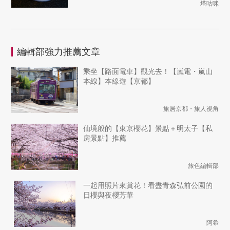
塔咕咪
編輯部強力推薦文章
乘坐【路面電車】觀光去！【嵐電・嵐山
本線】本線遊【京都】
旅居京都・旅人視角
仙境般的【東京櫻花】景點＋明太子【私
房景點】推薦
旅色編輯部
一起用照片來賞花！看盡青森弘前公園的
日櫻與夜櫻芳華
阿希