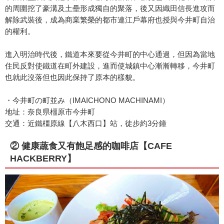
的周圍挖了豪溝及土壘形成獨自的聚落，後又因織田信長進攻而
解除武裝後，成為商業繁榮的都市連江戶幕府也授與今井町自治
的權利。
進入明治時代後，鐵道本來要從今井町的中心通過，但因為當地
住民反對使鐵道在町外建設，進而使城鎮中心漸漸轉移，今井町
也就此沒落但也因此保持了原本的樣貌。
・今井町の町並み（IMAICHONO MACHINAMI）
地址：奈良県橿原市今井町
交通：近鐵橿原線【八木西口】站，徒步約3分鐘
② 健康蔬食又有飽足感的咖啡店【CAFE
HACKBERRY】