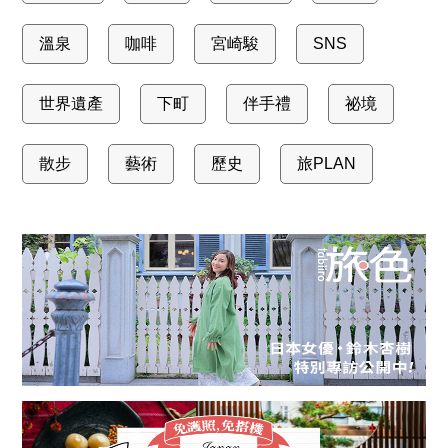
溫泉
咖啡
宮崎駿
SNS
世界遺產
下町
伴手禮
祕境
散步
藝術
歷史
旅PLAN