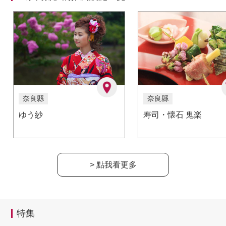
奈良縣
奈良縣
ゆう紗
寿司・懐石 鬼楽
> 點我看更多
特集