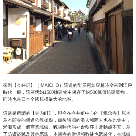
來到【今井町】（IMAICHO）這邊的街景宛如穿越時空來到江戶
時代一般，這區塊約1500棟建物中保存了約500棟傳統建築物，
同時也是日本全國規模最大的地區。
這邊是所謂的【寺內町】，現今在今井町中心的【稱念寺】原本
為本願寺的傳道佈教據點，爾後諸國的浪人和商人也在此集中，
漸漸形成一個商業城鎮。戰國時代的社會秩序非常動盪不安，為
了防禦盜賊及其他宗派，本願寺的僧侶和教徒也武裝化，在城鎮