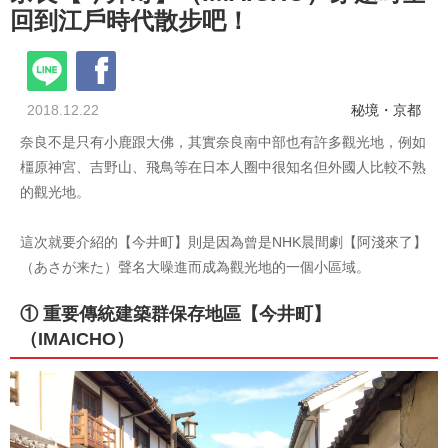
回到江戶時代散步吧！
2018.12.22
秘境・京都
奈良不是只有小鹿跟大佛，其實奈良南中部也有許多觀光地，例如
橿原神宮、吉野山、飛鳥等在日本人圈中很知名但外國人比較不熟
的觀光地。
這次就要介紹的【今井町】則是因為曾是NHK晨間劇【阿淺來了】
（あさが来た）聲名大噪進而成為觀光地的一個小區域。
① 重要傳統建築群保存地區【今井町】
（IMAICHO）