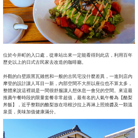
位於今井町的入口處，從車站出來一定能看得到此店，利用百年
歷史以上的日式古民家去改造的咖啡廳。
外觀的白壁跟黑瓦雖然和一般的古民宅沒什麼差異，一進到店內
摩登的設計讓人耳目一新，內部空間不大所以座位也不算太多，
整體來說這裡就是一間很舒服讓人想休息一會兒的空間。來這最
推薦午餐時段的限量套餐非常超值，最有名的人氣午餐為【酪梨
丼飯】，近乎整顆的酪梨放在培根沙拉上再淋上照燒醬及一顆溫
泉蛋，美味加值健康滿分。