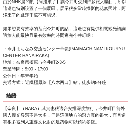
由於NHK晨間劇【阿淺來了】讓今井町受到許多旅人矚目，所以
這邊也特別設置了一個展區，展示很多當時攝影的花絮照片，阿
淺來了的戲迷千萬不可錯過。
如果想要有效率的逛完今井町的話，這邊也有提供相關觀光諮詢
讓旅人能最快且最有效率的時間逛完今井町喲！
・今井まちなみ交流センター華甍(IMAIMACHINAMI KOURYU
CENTER HANAIRAKA)
地址：奈良県橿原市今井町2-3-5
營業時間：9:00～17:00
公休日：年末年始
交通方式：近鐵橿原線【八木西口】站，徒步約8分鐘
結語
【奈良】（NARA）其實也很適合安排深度旅行，今井町目前外
國人觀光客還不是太多，但是這個地方的潛力真的很大，而且還
有很多被列入重要文化財的建築物可以預約參觀。