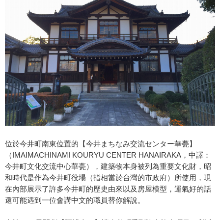
位於今井町南東位置的【今井まちなみ交流センター華甍】
（IMAIMACHINAMI KOURYU CENTER HANAIRAKA，中譯：
今井町文化交流中心華甍），建築物本身被列為重要文化財，昭
和時代是作為今井町役場（指相當於台灣的市政府）所使用，現
在內部展示了許多今井町的歷史由來以及房屋模型，運氣好的話
還可能遇到一位會講中文的職員替你解說。