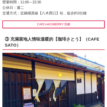
營業時間：11:00～22:30
公休日：週二
交通方式：近鐵橿原線【八木西口】站，徒步約3分鐘
CAFE HACKBERRY 官網
③ 充滿當地人情味溫暖的【珈琲さとう】（CAFE
SATO）