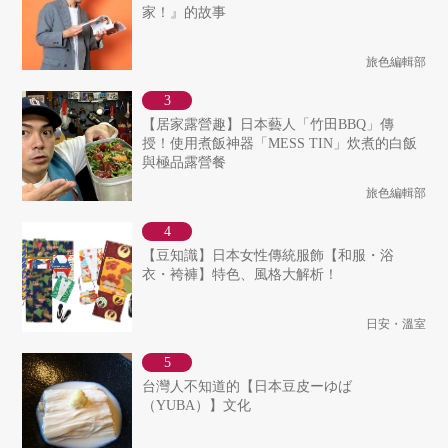
家！』的故事
旅色編輯部
【居家露營趣】日本藝人「竹田BBQ」傳
授！使用煮飯神器「MESS TIN」炊煮的白飯
與極品露營餐
旅色編輯部
【豆知識】日本女性傳統服飾【和服・浴
衣・袴褲】特色、風格大解析！
日安・溫室
台灣人不知道的【日本豆皮ーゆば
（YUBA）】文化