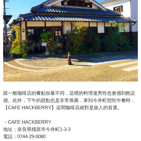
跟一般咖啡店的餐點份量不同，這裡的料理連男性也會感到飽足
感。此外，下午的甜點也是非常推薦，來到今井町想吃午餐時，
【CAFE HACKBERRY】這間咖啡店絕對是旅人的首選。
・CAFE HACKBERRY
地址：奈良県橿原市今井町1-3-3
電話：0744-29-0080