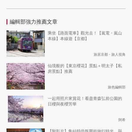
編輯部強力推薦文章
乘坐【路面電車】觀光去！【嵐電・嵐山
本線】本線遊【京都】
旅居京都・旅人視角
仙境般的【東京櫻花】景點＋明太子【私
房景點】推薦
旅色編輯部
一起用照片來賞花！看盡青森弘前公園的
日櫻與夜櫻芳華
阿希
【附影片】集結時尚氛圍的旅行時光，與