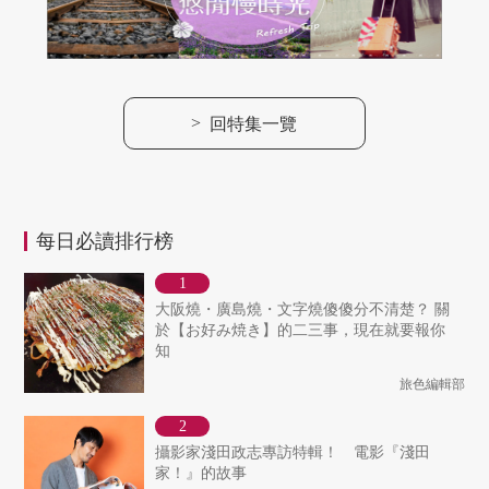
>
回特集一覽
每日必讀排行榜
大阪燒・廣島燒・文字燒傻傻分不清楚？ 關
於【お好み焼き】的二三事，現在就要報你
知
旅色編輯部
攝影家淺田政志專訪特輯！ 電影『淺田
家！』的故事