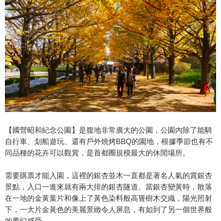
【國營昭和紀念公園】是腹地非常廣大的公園，公園內除了能騎
自行車、划船遊玩、還有戶外燒烤BBQ的園地，根據季節也有不
同品種的花卉可以觀賞，是首都圈規模最大的休閒場所。
需要購票才能入園，這裡的銀杏並木一直都是著名人氣的賞銀杏
景點，入口一進來就有兩大排的銀杏隧道。當銀杏變黃時，散落
在一地的金黃葉片和像上了黃色染料般高聳樹木交織，陽光照射
下，一大片金黃色的美麗景緻令人屏息，有如到了另一個世界般
的夢幻感受。