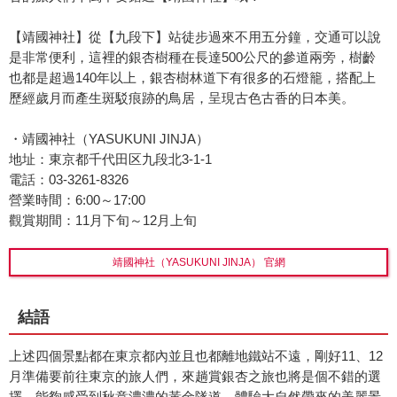
【靖國神社】從【九段下】站徒步過來不用五分鐘，交通可以說
是非常便利，這裡的銀杏樹種在長達500公尺的參道兩旁，樹齡
也都是超過140年以上，銀杏樹林道下有很多的石燈籠，搭配上
歷經歲月而產生斑駁痕跡的鳥居，呈現古色古香的日本美。
・靖國神社（YASUKUNI JINJA）
地址：東京都千代田区九段北3-1-1
電話：03-3261-8326
營業時間：6:00～17:00
觀賞期間：11月下旬～12月上旬
靖國神社（YASUKUNI JINJA） 官網
結語
上述四個景點都在東京都內並且也都離地鐵站不遠，剛好11、12
月準備要前往東京的旅人們，來趟賞銀杏之旅也將是個不錯的選
擇，能夠感受到秋意濃濃的黃金隧道，體驗大自然帶來的美麗景