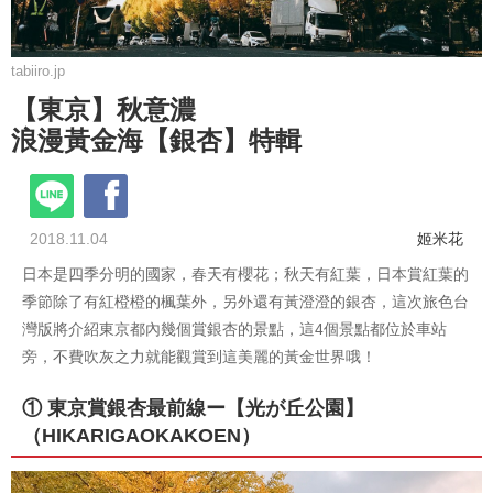
tabiiro.jp
【東京】秋意濃
浪漫黃金海【銀杏】特輯
2018.11.04
姬米花
日本是四季分明的國家，春天有櫻花；秋天有紅葉，日本賞紅葉的
季節除了有紅橙橙的楓葉外，另外還有黃澄澄的銀杏，這次旅色台
灣版將介紹東京都內幾個賞銀杏的景點，這4個景點都位於車站
旁，不費吹灰之力就能觀賞到這美麗的黃金世界哦！
① 東京賞銀杏最前線ー【光が丘公園】
（HIKARIGAOKAKOEN）