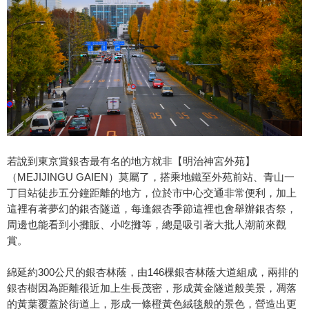
若說到東京賞銀杏最有名的地方就非【明治神宮外苑】
（MEJIJINGU GAIEN）莫屬了，搭乘地鐵至外苑前站、青山一
丁目站徒步五分鐘距離的地方，位於市中心交通非常便利，加上
這裡有著夢幻的銀杏隧道，每逢銀杏季節這裡也會舉辦銀杏祭，
周邊也能看到小攤販、小吃攤等，總是吸引著大批人潮前來觀
賞。
綿延約300公尺的銀杏林蔭，由146棵銀杏林蔭大道組成，兩排的
銀杏樹因為距離很近加上生長茂密，形成黃金隧道般美景，凋落
的黃葉覆蓋於街道上，形成一條橙黃色絨毯般的景色，營造出更