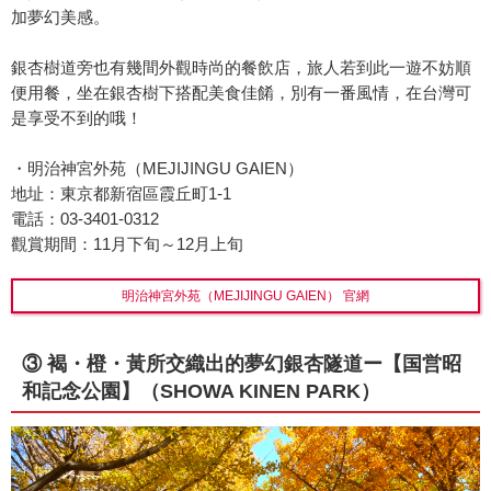
加夢幻美感。
銀杏樹道旁也有幾間外觀時尚的餐飲店，旅人若到此一遊不妨順
便用餐，坐在銀杏樹下搭配美食佳餚，別有一番風情，在台灣可
是享受不到的哦！
・明治神宮外苑（MEJIJINGU GAIEN）
地址：東京都新宿區霞丘町1-1
電話：03-3401-0312
觀賞期間：11月下旬～12月上旬
明治神宮外苑（MEJIJINGU GAIEN） 官網
③ 褐・橙・黃所交織出的夢幻銀杏隧道ー【国営昭
和記念公園】（SHOWA KINEN PARK）