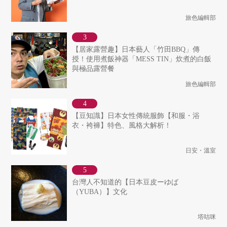
旅色編輯部
【居家露營趣】日本藝人「竹田BBQ」傳
授！使用煮飯神器「MESS TIN」炊煮的白飯
與極品露營餐
旅色編輯部
【豆知識】日本女性傳統服飾【和服・浴
衣・袴褲】特色、風格大解析！
日安・溫室
台灣人不知道的【日本豆皮ーゆば
（YUBA）】文化
塔咕咪