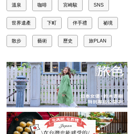
溫泉
咖啡
宮崎駿
SNS
世界遺產
下町
伴手禮
祕境
散步
藝術
歷史
旅PLAN