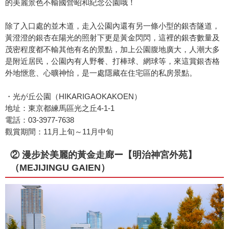
的美麗景色不輸國營昭和紀念公園哦！
除了入口處的並木道，走入公園內還有另一條小型的銀杏隧道，
黃澄澄的銀杏在陽光的照射下更是黃金閃閃，這裡的銀杏數量及
茂密程度都不輸其他有名的景點，加上公園腹地廣大，人潮大多
是附近居民，公園內有人野餐、打棒球、網球等，來這賞銀杏格
外地愜意、心曠神怡，是一處隱藏在住宅區的私房景點。
・光が丘公園（HIKARIGAOKAKOEN）
地址：東京都練馬區光之丘4-1-1
電話：03-3977-7638
觀賞期間：11月上旬～11月中旬
② 漫步於美麗的黃金走廊ー【明治神宮外苑】
（MEJIJINGU GAIEN）