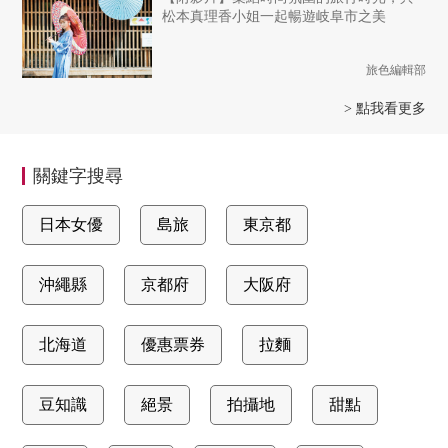
松本真理香小姐一起暢遊岐阜市之美
旅色編輯部
> 點我看更多
關鍵字搜尋
日本女優
島旅
東京都
沖繩縣
京都府
大阪府
北海道
優惠票券
拉麵
豆知識
絕景
拍攝地
甜點