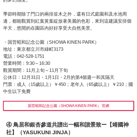
季節時期除了門口的兩排並木之外，還有日式庭園和及水池周
邊，都能觀賞到紅葉黃葉綻放著美麗的色彩，來到這建議安排個
半天，悠閒的在園區內好好享受大自然美景。
・国営昭和記念公園（SHOWA KINEN PARK）
地址：東京都立川市綠町3173
電話：042-528-1751
營業時間：9:30～16:30
觀賞期間：11月上旬～11月下旬
公休日：12月31日・1月1日・2月的第4個週一和其隔天
門票：成人（15歲以上）￥450；老年人（65歲以上）￥210；國
中生以下免費
国営昭和記念公園（SHOWA KINEN PARK） 官網
④ 鳥居和銀杏參道共譜出一幅和諧景致ー【靖國神
社】（YASUKUNI JINJA）