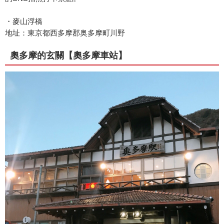
・麥山浮橋
地址：東京都西多摩郡奥多摩町川野
奧多摩的玄關【奧多摩車站】