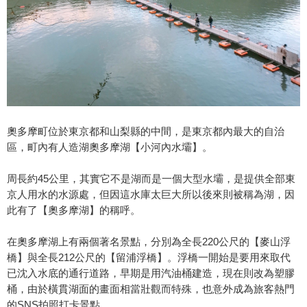
奧多摩町位於東京都和山梨縣的中間，是東京都內最大的自治
區，町內有人造湖奧多摩湖【小河內水壩】。
周長約45公里，其實它不是湖而是一個大型水壩，是提供全部東
京人用水的水源處，但因這水庫太巨大所以後來則被稱為湖，因
此有了【奧多摩湖】的稱呼。
在奧多摩湖上有兩個著名景點，分別為全長220公尺的【麥山浮
橋】與全長212公尺的【留浦浮橋】。浮橋一開始是要用來取代
已沈入水底的通行道路，早期是用汽油桶建造，現在則改為塑膠
桶，由於橫貫湖面的畫面相當壯觀而特殊，也意外成為旅客熱門
的SNS拍照打卡景點。