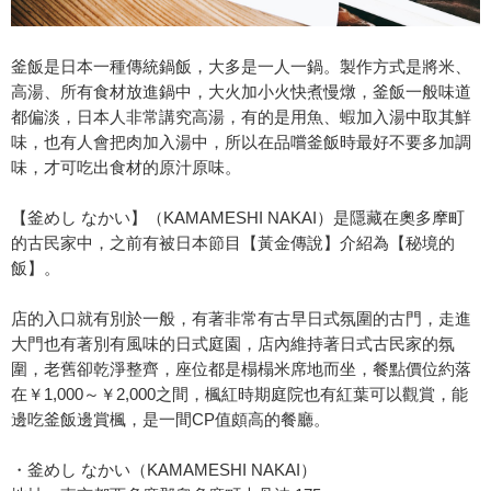
釜飯是日本一種傳統鍋飯，大多是一人一鍋。製作方式是將米、
高湯、所有食材放進鍋中，大火加小火快煮慢燉，釜飯一般味道
都偏淡，日本人非常講究高湯，有的是用魚、蝦加入湯中取其鮮
味，也有人會把肉加入湯中，所以在品嚐釜飯時最好不要多加調
味，才可吃出食材的原汁原味。
【釜めし なかい】（KAMAMESHI NAKAI）是隱藏在奧多摩町
的古民家中，之前有被日本節目【黃金傳說】介紹為【秘境的
飯】。
店的入口就有別於一般，有著非常有古早日式氛圍的古門，走進
大門也有著別有風味的日式庭園，店內維持著日式古民家的氛
圍，老舊卻乾淨整齊，座位都是榻榻米席地而坐，餐點價位約落
在￥1,000～￥2,000之間，楓紅時期庭院也有紅葉可以觀賞，能
邊吃釜飯邊賞楓，是一間CP值頗高的餐廳。
・釜めし なかい（KAMAMESHI NAKAI）