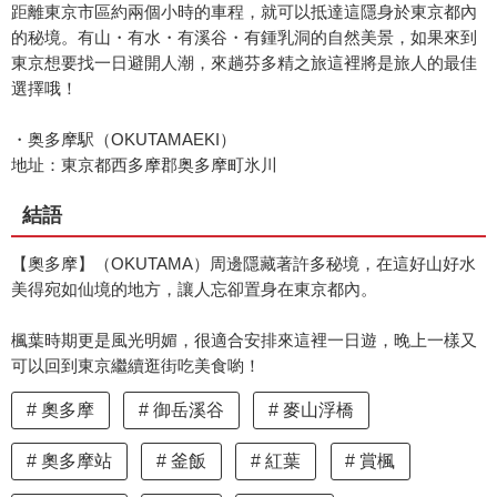
距離東京市區約兩個小時的車程，就可以抵達這隱身於東京都內
的秘境。有山・有水・有溪谷・有鍾乳洞的自然美景，如果來到
東京想要找一日避開人潮，來趟芬多精之旅這裡將是旅人的最佳
選擇哦！
・奥多摩駅（OKUTAMAEKI）
地址：東京都西多摩郡奥多摩町氷川
結語
【奧多摩】（OKUTAMA）周邊隱藏著許多秘境，在這好山好水
美得宛如仙境的地方，讓人忘卻置身在東京都內。
楓葉時期更是風光明媚，很適合安排來這裡一日遊，晚上一樣又
可以回到東京繼續逛街吃美食喲！
奧多摩
御岳溪谷
麥山浮橋
奧多摩站
釜飯
紅葉
賞楓