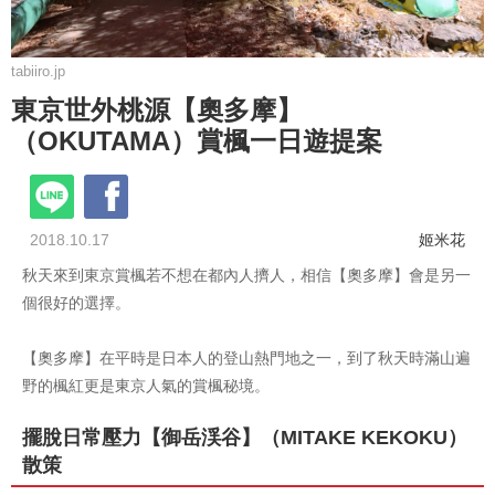
tabiiro.jp
東京世外桃源【奧多摩】
（OKUTAMA）賞楓一日遊提案
2018.10.17
姬米花
秋天來到東京賞楓若不想在都內人擠人，相信【奧多摩】會是另一
個很好的選擇。
【奧多摩】在平時是日本人的登山熱門地之一，到了秋天時滿山遍
野的楓紅更是東京人氣的賞楓秘境。
擺脫日常壓力【御岳渓谷】（MITAKE KEKOKU）
散策