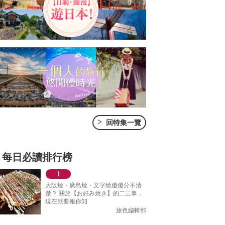
>
回特集一覽
每日必讀排行榜
大阪燒・廣島燒・文字燒傻傻分不清
楚？ 關於【お好み焼き】的二三事，
現在就要報你知
旅色編輯部