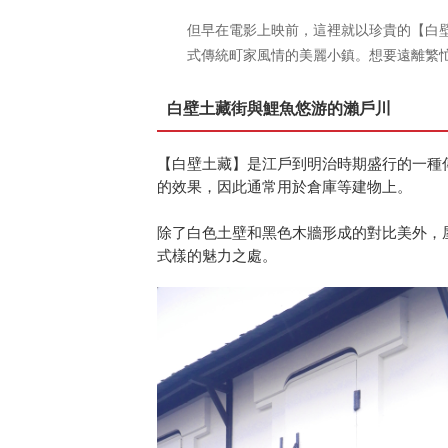
但早在電影上映前，這裡就以珍貴的【白
式傳統町家風情的美麗小鎮。想要遠離繁
白壁土藏街與鯉魚悠游的瀨戶川
【白壁土藏】是江戶到明治時期盛行的一種
的效果，因此通常用於倉庫等建物上。
除了白色土壁和黑色木牆形成的對比美外，
式樣的魅力之處。