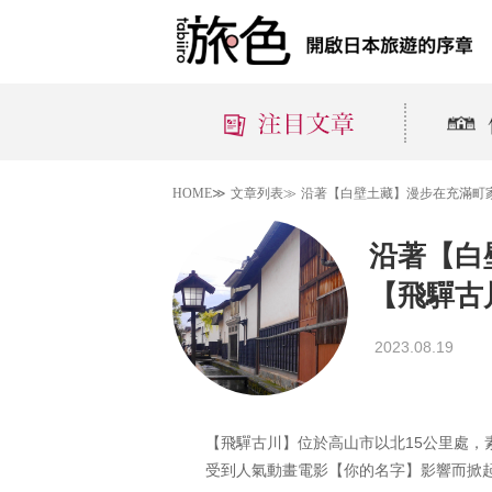
HOME≫
文章列表≫
沿著【白壁土藏】漫步在充滿町
沿著【白
【飛驒古
2023.08.19
【飛驒古川】位於高山市以北15公里處
受到人氣動畫電影【你的名字】影響而掀