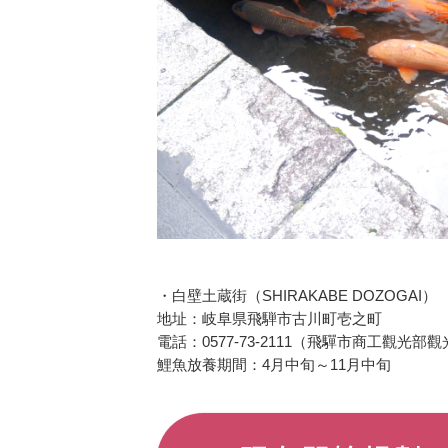
・白壁土蔵街（SHIRAKABE DOZOGAI）
地址：岐阜県飛騨市古川町壱之町
電話：0577-73-2111（飛驒市商工觀光部
鯉魚放養期間：4月中旬～11月中旬