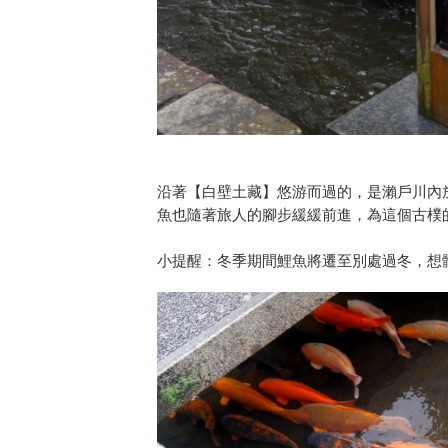
沿著【白壁土藏】悠游而過的，是瀨戶川內
魚也隨著旅人的腳步緩緩前進，為這個古樸
小提醒：冬季期間鯉魚將遷至別處過冬，想