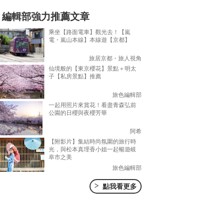
編輯部強力推薦文章
乘坐【路面電車】觀光去！【嵐
電・嵐山本線】本線遊【京都】
旅居京都・旅人視角
仙境般的【東京櫻花】景點＋明太
子【私房景點】推薦
旅色編輯部
一起用照片來賞花！看盡青森弘前
公園的日櫻與夜櫻芳華
阿希
【附影片】集結時尚氛圍的旅行時
光，與松本真理香小姐一起暢遊岐
阜市之美
旅色編輯部
>
點我看更多