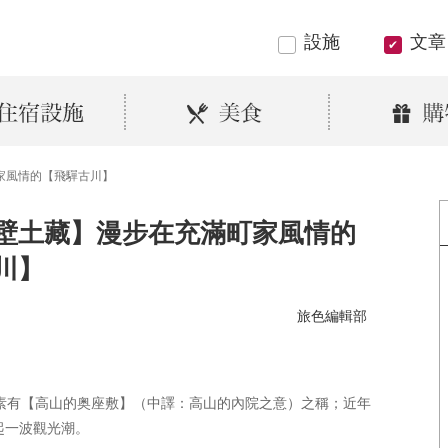
設施
文章
家風情的【飛驒古川】
壁土藏】漫步在充滿町家風情的
川】
旅色編輯部
，素有【高山的奥座敷】（中譯：高山的內院之意）之稱；近年
起一波觀光潮。