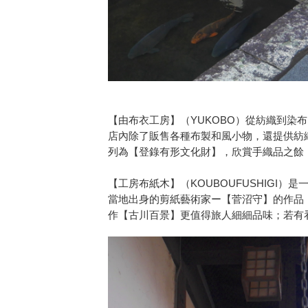
【由布衣工房】（YUKOBO）從紡織到染
店內除了販售各種布製和風小物，還提供紡
列為【登錄有形文化財】，欣賞手織品之餘
【工房布紙木】（KOUBOUFUSHIGI
當地出身的剪紙藝術家ー【菅沼守】的作品
作【古川百景】更值得旅人細細品味；若有