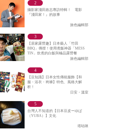
攝影家淺田政志專訪特輯！ 電影
『淺田家！』的故事
旅色編輯部
【居家露營趣】日本藝人「竹田
BBQ」傳授！使用煮飯神器「MESS
TIN」炊煮的白飯與極品露營餐
旅色編輯部
【豆知識】日本女性傳統服飾【和
服・浴衣・袴褲】特色、風格大解
析！
日安・溫室
台灣人不知道的【日本豆皮ーゆば
（YUBA）】文化
塔咕咪