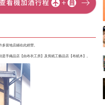
許多當地店鋪在此經營。
別是手織品店【由布衣工房】及剪紙工藝品店【布紙木】。