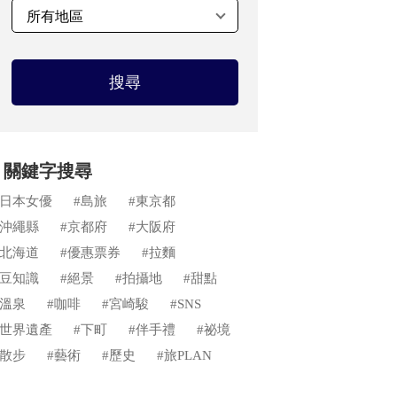
搜尋
關鍵字搜尋
#日本女優
#島旅
#東京都
#沖繩縣
#京都府
#大阪府
#北海道
#優惠票券
#拉麵
#豆知識
#絕景
#拍攝地
#甜點
#溫泉
#咖啡
#宮崎駿
#SNS
#世界遺產
#下町
#伴手禮
#祕境
#散步
#藝術
#歷史
#旅PLAN