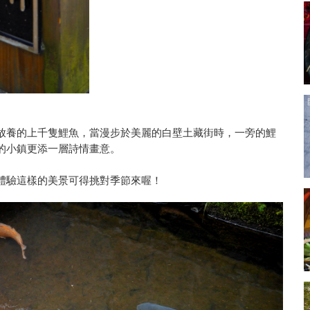
放養的上千隻鯉魚，當漫步於美麗的白壁土藏街時，一旁的鯉
的小鎮更添一層詩情畫意。
體驗這樣的美景可得挑對季節來喔！