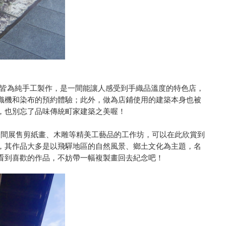
布皆為純手工製作，是一間能讓人感受到手織品溫度的特色店，
織機和染布的預約體驗；此外，做為店鋪使用的建築本身也被
，也別忘了品味傳統町家建築之美喔！
）是一間展售剪紙畫、木雕等精美工藝品的工作坊，可以在此欣賞到
，其作品大多是以飛驒地區的自然風景、鄉土文化為主題，名
看到喜歡的作品，不妨帶一幅複製畫回去紀念吧！