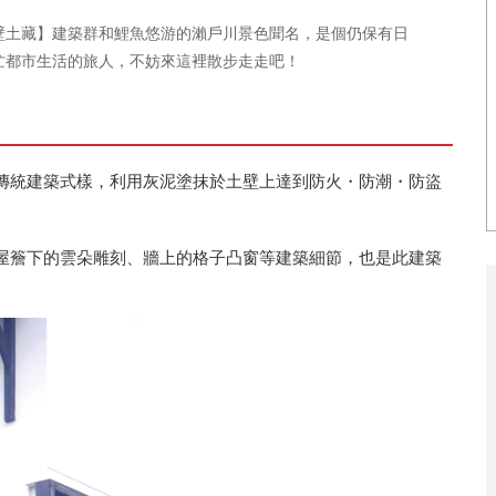
壁土藏】建築群和鯉魚悠游的瀨戶川景色聞名，是個仍保有日
忙都市生活的旅人，不妨來這裡散步走走吧！
傳統建築式樣，利用灰泥塗抹於土壁上達到防火・防潮・防盜
屋簷下的雲朵雕刻、牆上的格子凸窗等建築細節，也是此建築