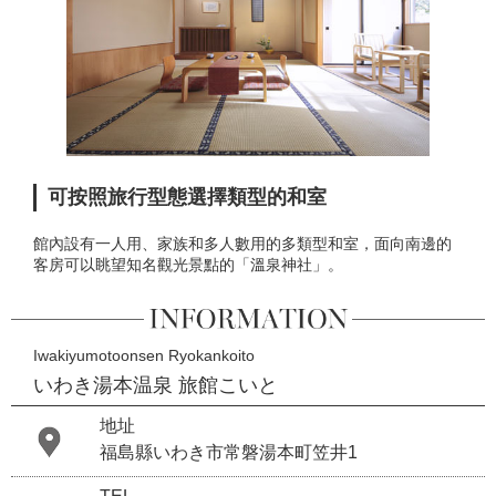
可按照旅行型態選擇類型的和室
館內設有一人用、家族和多人數用的多類型和室，面向南邊的
客房可以眺望知名觀光景點的「溫泉神社」。
Iwakiyumotoonsen Ryokankoito
いわき湯本温泉 旅館こいと
地址
福島縣いわき市常磐湯本町笠井1