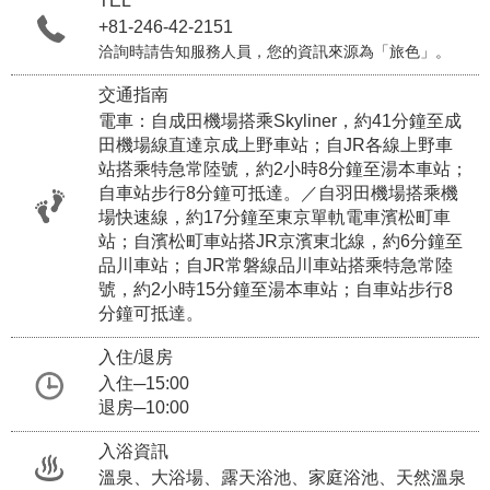
TEL
+81-246-42-2151
洽詢時請告知服務人員，您的資訊來源為「旅色」。
交通指南
電車：自成田機場搭乘Skyliner，約41分鐘至成
田機場線直達京成上野車站；自JR各線上野車
站搭乘特急常陸號，約2小時8分鐘至湯本車站；
自車站步行8分鐘可抵達。／自羽田機場搭乘機
場快速線，約17分鐘至東京單軌電車濱松町車
站；自濱松町車站搭JR京濱東北線，約6分鐘至
品川車站；自JR常磐線品川車站搭乘特急常陸
號，約2小時15分鐘至湯本車站；自車站步行8
分鐘可抵達。
入住/退房
入住─15:00
退房─10:00
入浴資訊
溫泉、大浴場、露天浴池、家庭浴池、天然溫泉