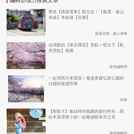
編輯部強力推薦文章
乘坐【路面電車】觀光去！【嵐電・嵐山
本線】本線遊【京都】
旅居京都・旅人視角
仙境般的【東京櫻花】景點＋明太子【私
房景點】推薦
旅色編輯部
一起用照片來賞花！看盡青森弘前公園的
日櫻與夜櫻芳華
阿希
【附影片】集結時尚氛圍的旅行時光，與
松本真理香小姐一起暢遊岐阜市之美
旅色編輯部