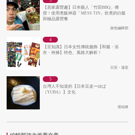
【居家露營趣】日本藝人「竹田BBQ」傳
授！使用煮飯神器「MESS TIN」炊煮的白飯
與極品露營餐
旅色編輯部
【豆知識】日本女性傳統服飾【和服・浴
衣・袴褲】特色、風格大解析！
日安・溫室
台灣人不知道的【日本豆皮ーゆば
（YUBA）】文化
塔咕咪