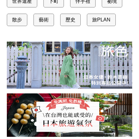
世界遺產
下町
伴手禮
祕境
散步
藝術
歷史
旅PLAN