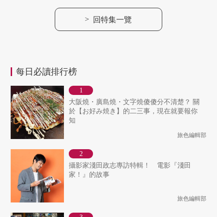
>
回特集一覽
每日必讀排行榜
大阪燒・廣島燒・文字燒傻傻分不清楚？ 關
於【お好み焼き】的二三事，現在就要報你
知
旅色編輯部
攝影家淺田政志專訪特輯！ 電影『淺田
家！』的故事
旅色編輯部