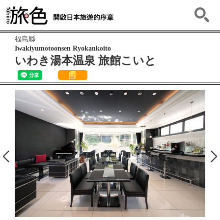
福島縣
Iwakiyumotoonsen Ryokankoito
いわき湯本温泉 旅館こいと
Previous